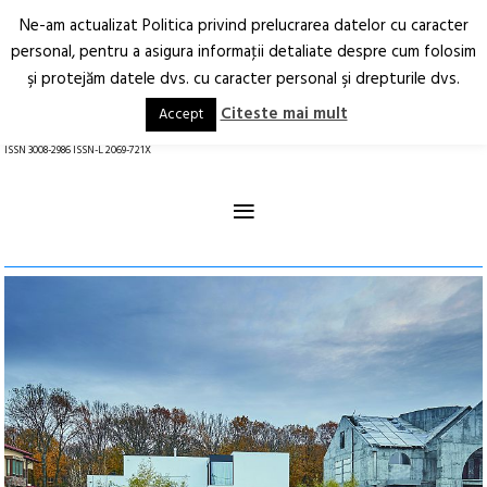
Ne-am actualizat Politica privind prelucrarea datelor cu caracter
Deschide
RO
EN
personal, pentru a asigura informaţii detaliate despre cum folosim
şi protejăm datele dvs. cu caracter personal şi drepturile dvs.
Arhitectură.
Oraș.
Societate.
Citeste mai mult
Accept
revistă online
ISSN 3008-2986 ISSN-L 2069-721X
≡