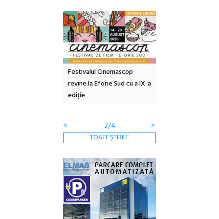
e artă urbană
Festivalul Cinemascop
Sleeping Beauties l
 NOW #5:
revine la Eforie Sud cu a IX-a
dulceață de amintiri
a libertății
ediție
borcan, o cameră ob
clătite cu apă miner
<
2/4
>
TOATE ȘTIRILE