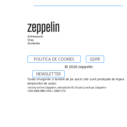
Arhitectură.
Oraș.
Societate.
POLITICA DE COOKIES
GDPR
© 2026 zeppelin
NEWSLETTER
Toate imaginile si textele de pe acest site sunt protejate de legea
drepturilor de autor
revista online Zeppelin, editată de SG Studio și echipa Zeppelin
ISSN 3008-2986 ISSN-L 2069-721X