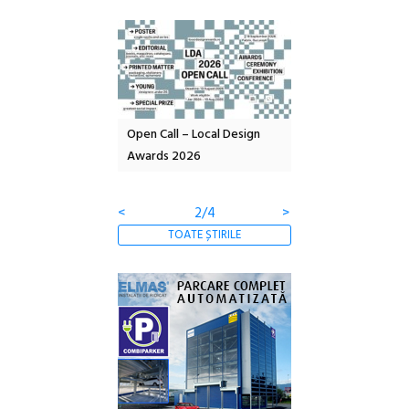
nd: POELANDA – parc
Open Call – Local Design
Anuala de artă urba
e și co-creație
Awards 2026
Artown NOW #5:
Gramatica libertății
<
2/4
>
TOATE ȘTIRILE