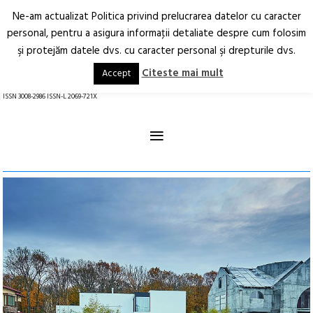
Ne-am actualizat Politica privind prelucrarea datelor cu caracter
Deschide
RO
EN
personal, pentru a asigura informaţii detaliate despre cum folosim
şi protejăm datele dvs. cu caracter personal şi drepturile dvs.
Arhitectură.
Oraș.
Societate.
Citeste mai mult
Accept
revistă online
ISSN 3008-2986 ISSN-L 2069-721X
≡