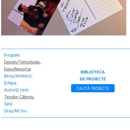
Program:
Design/Tehnologie
,
Eseu/Reportaj
BIBLIOTECA
Birou/Arhitect:
DE PROIECTE
Echipa:
CAUTĂ PROIECTE
Autor(i) text:
Teodor Călinoiu
Țară:
Oraș/Alt loc: