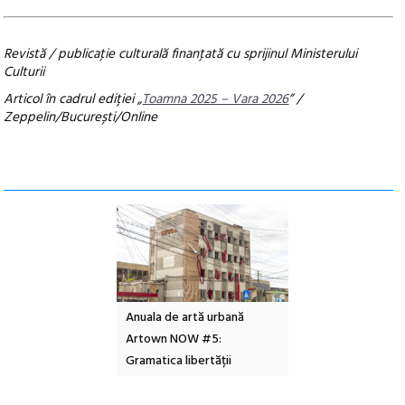
Revistă / publicaţie culturală finanţată cu sprijinul Ministerului
Culturii
Articol în cadrul ediției „
Toamna 2025 – Vara 2026
” /
Zeppelin/București/Online
e artă urbană
Festivalul Cinemascop
Sleeping Beauties l
 NOW #5:
revine la Eforie Sud cu a IX-a
dulceață de amintiri
a libertății
ediție
borcan, o cameră ob
clătite cu apă miner