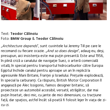
Text:
Teodor Călinoiu
Foto:
BMW Group
&
Teodor Călinoiu
„Architecture depends
”, sunt cuvintele lui Jeremy Till pe care le
recomand cu fiecare ocazie. „
And so does design
”, adaug eu, deși,
presupun, aici insistența este mai puțin presantă. Este anul 1956,
în plină criză a canalului de navigație Suez, o arteră comercială
vitală, în special pentru transportul hidrocarburilor către Europa:
Egiptul închide canalul pentru aproape un an în replică la
agresiunile Marii Britanii, Franței și Israelului. Prețurile explodează,
în special la carburanți. Ca răspuns, British Motor Corporation îl
angajează pe Alec Issigonis, faimos designer britanic, să
proiecteze un automobil accesibil, versatil, atrăgător, dar mai
puțin însetat, deci mic, cu jante de mici dimensiuni, cu tracțiune
față, dar spațios, astfel încât să poată fi folosit lejer în viața de zi-
cu-zi.