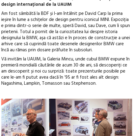
design internațional de la UAUIM
Am fost sâmbătă la BDF și l-am întâlnit pe David Carp la prima
ieșire în lume a schițelor de design pentru iconicul MINI. Expoziția
e prima dintr-o serie de multe, speră David, sau Dave, cum îi spun
prietenii. Totul a pornit de la curiozitatea lui despre istoria
designului la BMW, așa că astăzi e în proces de construcție a unei
arhive care să cuprindă toate desenele designerilor BMW care
încă au rămas prin dosare prăfuite în subsoluri.
Vă invităm la UAUIM, la Galeria Mincu, unde cubul BMW expune în
premieră mondială căutările de acum 30 de ani, să descoperiți ce
am descoperit și noi cu surpriză: toate prezenturile posibile pe
care le-am fi putut avea dacă în ‘95 ar fi fost ales alt design:
Nagashima, Lampkin, Tomasson sau Stephenson.