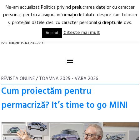
Ne-am actualizat Politica privind prelucrarea datelor cu caracter
Deschide
RO
EN
personal, pentru a asigura informaţii detaliate despre cum folosim
şi protejăm datele dvs. cu caracter personal şi drepturile dvs.
Arhitectură.
Oraș.
Societate.
Citeste mai mult
Accept
revistă online
ISSN 3008-2986 ISSN-L 2069-721X
≡
REVISTA ONLINE
/
TOAMNA 2025 - VARA 2026
Cum proiectăm pentru
permacriză? It’s time to go MINI