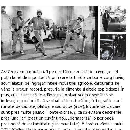
+3
Astăzi avem o nouă criză pe o rută comercială de navigație cel
puțin la fel de importantă, prin care tot hidrocarburile curg fluviu,
acum alături de îngrășămintele industriei agricole, carburanții se
vând la prețuri record, prețurile la alimente și altele explodează. În
plus, criza climatică se adâncește, poluarea din orașe încă se
îndesește, pietonii încă se zbat să li se facă loc, fotografiile sunt
ruinate de capote, plafoane sau dube (albe), locurile de parcare
sunt prea multe ș.a.m.d. Toate-s crize, și ca să evităm descrierile
prea lungi, am creat un cuvânt nou: „permacriză” (o perioadă
prelungită de instabilitate și insecuritate). A fost cuvântul anului