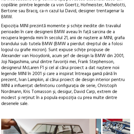
copilărie: printre legende ca von Goertz, Hofmeister, Michelotti,
Bertone sau Bracq, ca-n cazul lui David, designer trentagenar la
BMW.
Expoziția MINI prezintă momente și schițe inedite din travaliul
perioadei în care designerii BMW aveau în față sarcina de a
recupera legenda mini în secolul 21, anii de naștere ai MINI, grafia
brandului sub tutela BMW (BMW a pierdut dreptul de a folosi
logoul cu grafie micron). Sunt expuse schițe propuse de
Alexander van Hooydonk, acum șef de design la BMW din 2001,
Joji Nagashima, unul dintre favoriții mei, Frank Stephenson,
designerul McLaren F1 și cel al cărui proiect a dat naștere noii
legende MINI în 2001 și care a inspirat întreaga gamă până în
prezent, Ivan Lampkin, al cărui proiect de design interior pentru
MINI a influențat definitoriu configurația de serie, Christoph
Nordmann, Kris Tomasson și, desigur, David Carp, extrem de
modest și reținut în a popula expoziția cu prea multe dintre
desenele sale.