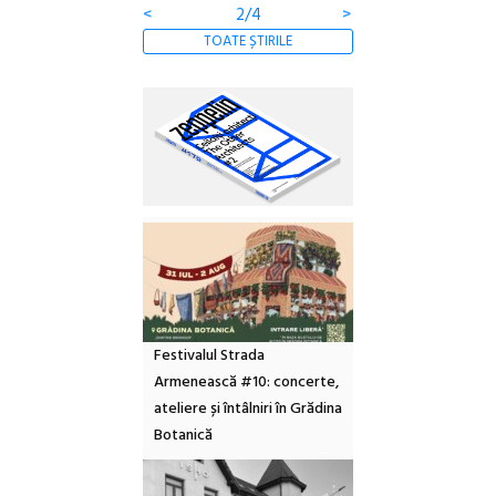
<
3/4
>
TOATE ȘTIRILE
Festivalul Strada
Armenească #10: concerte,
ateliere și întâlniri în Grădina
Botanică