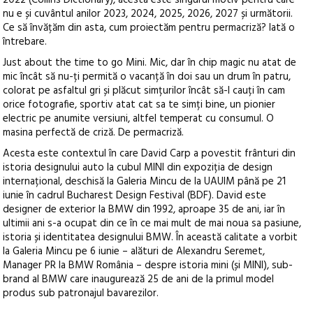
2022 (Collins Dictionary), acesta este singurul motiv pentru care
nu e și cuvântul anilor 2023, 2024, 2025, 2026, 2027 și următorii.
Ce să învățăm din asta, cum proiectăm pentru permacriză? Iată o
întrebare.
Just about the time to go Mini. Mic, dar în chip magic nu atat de
mic încât să nu-ți permită o vacanță în doi sau un drum în patru,
colorat pe asfaltul gri și plăcut simțurilor încât să-l cauți în cam
orice fotografie, sportiv atat cat sa te simți bine, un pionier
electric pe anumite versiuni, altfel temperat cu consumul. O
masina perfectă de criză. De permacriză.
Acesta este contextul în care David Carp a povestit frânturi din
istoria designului auto la cubul MINI din expoziția de design
internațional, deschisă la Galeria Mincu de la UAUIM până pe 21
iunie în cadrul Bucharest Design Festival (BDF). David este
designer de exterior la BMW din 1992, aproape 35 de ani, iar în
ultimii ani s-a ocupat din ce în ce mai mult de mai noua sa pasiune,
istoria și identitatea designului BMW. În această calitate a vorbit
la Galeria Mincu pe 6 iunie – alături de Alexandru Seremet,
Manager PR la BMW România – despre istoria mini (și MINI), sub-
brand al BMW care inaugurează 25 de ani de la primul model
produs sub patronajul bavarezilor.