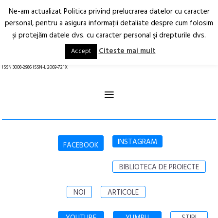
Ne-am actualizat Politica privind prelucrarea datelor cu caracter
Deschide
RO
EN
personal, pentru a asigura informaţii detaliate despre cum folosim
şi protejăm datele dvs. cu caracter personal şi drepturile dvs.
Arhitectură.
Oraș.
Societate.
Citeste mai mult
Accept
revistă online
ISSN 3008-2986 ISSN-L 2069-721X
≡
INSTAGRAM
FACEBOOK
BIBLIOTECA DE PROIECTE
NOI
ARTICOLE