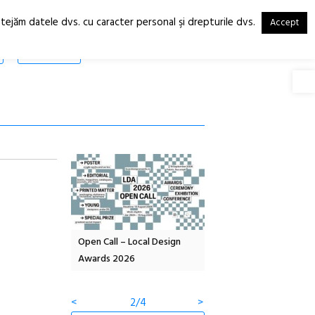
otejăm datele dvs. cu caracter personal şi drepturile dvs.
Accept
RO
EN
SHOP
Deschide
OELANDA – parc
Open Call – Local Design
Anuala de artă urbană
co-creație
Awards 2026
Artown NOW #5:
Gramatica libertății
<
2/4
>