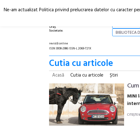
Ne-am actualizat Politica privind prelucrarea datelor cu caracter pe
Arhitectură.
NOI
Oraș.
Societate.
BIBLIOTECA D
revistă online
ISSN 3008-2986 ISSN-L 2069-721X
Cutia cu articole
Acasă
Cutia cu articole
Ştiri
Cum 
MINI 
inter
CITEŞTE 