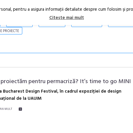
rsonal, pentru a asigura informaţii detaliate despre cum folosim şi pr
Citeste mai mult
ARTICOLE
STIRI
REVISTA PRINT
CONTACT
E PROIECTE
proiectăm pentru permacriză? It’s time to go MINI
la Bucharest Design Festival, în cadrul expoziției de design
național de la UAUIM
În curând: P
de poezie și 
MAI MULT