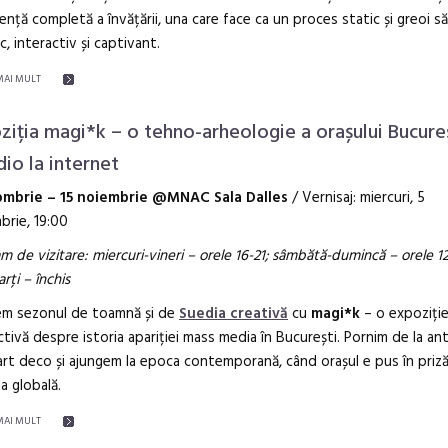
ență completă a învățării, una care face ca un proces static și greoi s
c, interactiv și captivant.
MAI MULT
ziția magi*k – o tehno-arheologie a orașului Bucureș
dio la internet
ombrie – 15 noiembrie @MNAC Sala Dalles
/ Vernisaj: miercuri, 5
rie, 19:00
m de vizitare: miercuri-vineri – orele 16-21; sâmbătă-dumincă – orele 12
rți – închis
em sezonul de toamnă și de
Suedia creativă
cu
magi*k
– o expoziți
ctivă despre istoria apariției mass media în București. Pornim de la an
art deco și ajungem la epoca contemporană, când orașul e pus în priză
a globală.
MAI MULT