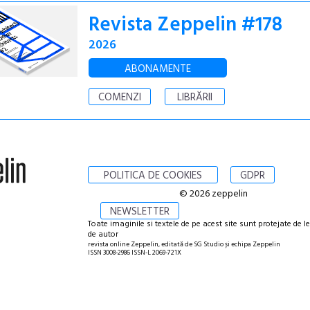
Revista Zeppelin #178
2026
ABONAMENTE
COMENZI
LIBRĂRII
POLITICA DE COOKIES
GDPR
© 2026 zeppelin
NEWSLETTER
Toate imaginile si textele de pe acest site sunt protejate de l
de autor
revista online Zeppelin, editată de SG Studio și echipa Zeppelin
ISSN 3008-2986 ISSN-L 2069-721X