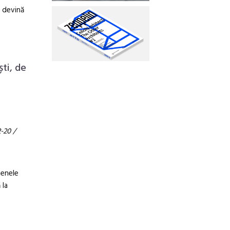
ă devină
ti, de
-20 /
e
tenele
 la