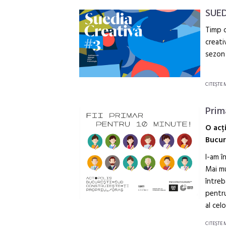
SUE
Timp d
creati
sezon 
CITEŞTE 
Prim
O acț
Bucur
I-am î
Mai mu
între
pentru
al celo
CITEŞTE 