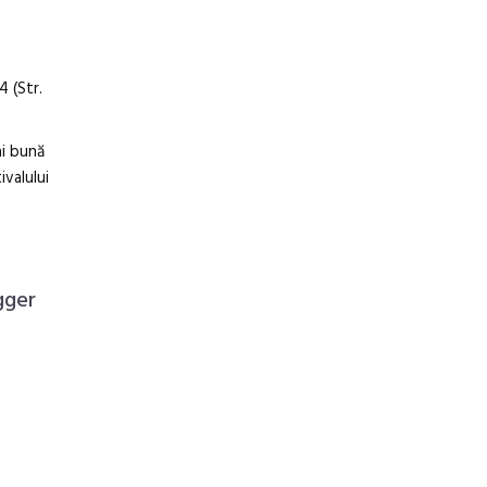
4 (Str.
i bună
ivalului
gger