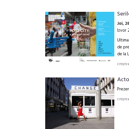
Seri
Joi,
2
Izvor 
Ultima
de pre
de la 
CITEŞTE 
Acto
Preze
CITEŞTE 