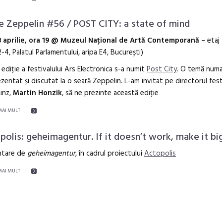
le Zeppelin #56 / POST CITY: a state of mind
8 aprilie, ora 19 @ Muzeul Național de Artă Contemporană
– etaj 
2-4, Palatul Parlamentului, aripa E4, București)
 ediție a festivalului Ars Electronica s-a numit
Post City
. O temă numa
zentat și discutat la o seară Zeppelin. L-am invitat pe directorul fest
Linz,
Martin Honzik
, să ne prezinte această ediție
MAI MULT
polis: geheimagentur. If it doesn’t work, make it bi
ntare de
geheimagentur
, în cadrul proiectului
Actopolis
MAI MULT