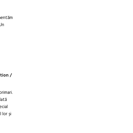
imentăm
 Un
tion /
primari.
dată
ecial
 lor și