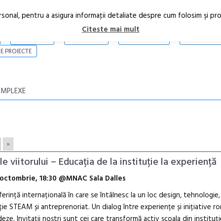
rsonal, pentru a asigura informaţii detaliate despre cum folosim şi pr
Citeste mai mult
ARTICOLE
STIRI
REVISTA PRINT
CONTACT
E PROIECTE
OMPLEXE
»
le viitorului – Educația de la instituție la experiență
6 octombrie, 18:30 @MNAC Sala Dalles
erință internațională în care se întâlnesc la un loc design, tehnologie,
ie STEAM și antreprenoriat. Un dialog între experiențe și inițiative r
deze. Invitații noștri sunt cei care transformă activ școala din instituți