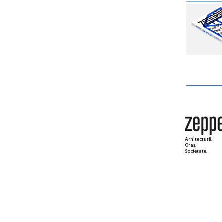
Arhitectură.
Oraș.
Societate.