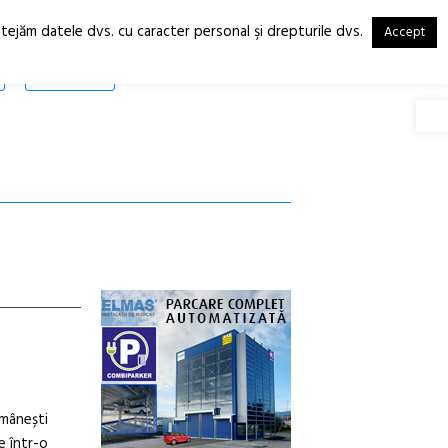
otejăm datele dvs. cu caracter personal şi drepturile dvs.
Accept
RO
EN
SHOP
Deschide
omânești
e într-o