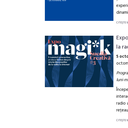
experi
dinami
CITEŞTE 
Expo
la ra
5 oct
octomb
Progra
luni-ma
Încep
intera
radio 
rețeau
CITEŞTE 