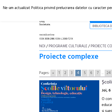
Ne-am actualizat Politica privind prelucrarea datelor cu caracter pe
Arhitectură.
NOI
Oraș.
Societate.
BIBLIOTECA D
revistă online
ISSN 3008-2986 ISSN-L 2069-721X
NOI
/
PROGRAME CULTURALE
/
PROIECTE C
Proiecte complexe
Pages:
«
1
2
3
4
5
6
7
...
24
Școli
Joi, 
O conf
educaț
și sue