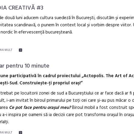
DIA CREATIVĂ #3
e două luni aducem cultura suedeză în București, discutăm și exper
vitatea scandinavă, o punem în context local și vorbim despre viitor.
nordic în efervescență bucureșteană.
MAI MULT
ar pentru 10 minute
iune participativă în cadrul proiectului „Actopolis. The Art of Ac
ești-Sud. Construiește-ți propriul oraș!”
ntrebat pe locuitorii zonei de sud a Bucureștiului ce ar face dacă ar fi 
lt, i-am invitat în biroul primarului pe toți cei care și-au pus măcar o 
barea
Ce pot face pentru orașul meu?
Biroul mobil a fost construit sp
 a-i inspira pe oameni să ia decizii care pot transforma orașul în orașul
rlalți.
MAI MULT