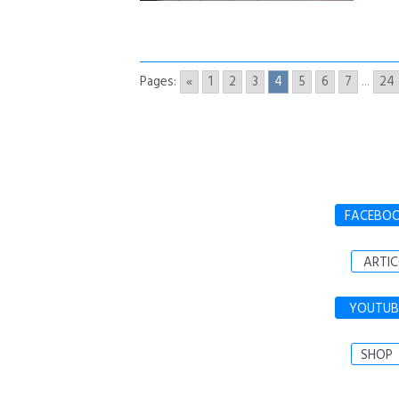
Pages:
«
1
2
3
4
5
6
7
...
24
FACEBO
ARTIC
YOUTUB
SHOP