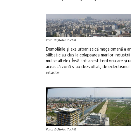
Foto: © Ștefan Tuchilă
Demolările și axa urbanistică megalomană a anilo
sălbatic au dus la colapsarea marilor industr
multe altele). Însă tot acest teritoriu are și 
această zonă s-au dezvoltat, de eclectismul ur
intacte.
Foto: © Ștefan Tuchilă