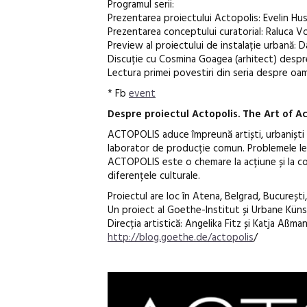
Programul serii:
Prezentarea proiectului Actopolis: Evelin Hus
Prezentarea conceptului curatorial: Raluca V
Preview al proiectului de instalație urbană: Da
Discuție cu Cosmina Goagea (arhitect) despre
Lectura primei povestiri din seria despre oame
* Fb
event
Despre proiectul Actopolis. The Art of A
ACTOPOLIS aduce împreună artiști, urbaniști ș
laborator de producție comun. Problemele legat
ACTOPOLIS este o chemare la acțiune și la co-
diferențele culturale.
Proiectul are loc în Atena, Belgrad, Bucureșt
Un proiect al Goethe-Institut și Urbane Küns
Direcția artistică: Angelika Fitz și Katja Aßman
http://blog.goethe.de/actopolis
/