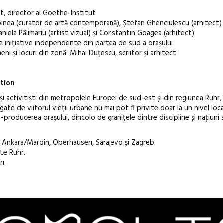
t, director al Goethe-Institut
oinea (curator de artă contemporană), Ștefan Ghenciulescu (arhitect)
niela Pălimariu (artist vizual) și Constantin Goagea (arhitect)
 inițiative independente din partea de sud a orașului
ni și locuri din zonă: Mihai Duțescu, scriitor și arhitect
ction
i activitiști din metropolele Europei de sud-est și din regiunea Ruhr,
e de viitorul vieții urbane nu mai pot fi privite doar la un nivel loca
producerea orașului, dincolo de granițele dintre discipline și națiuni
i, Ankara/Mardin, Oberhausen, Sarajevo și Zagreb.
te Ruhr.
n.