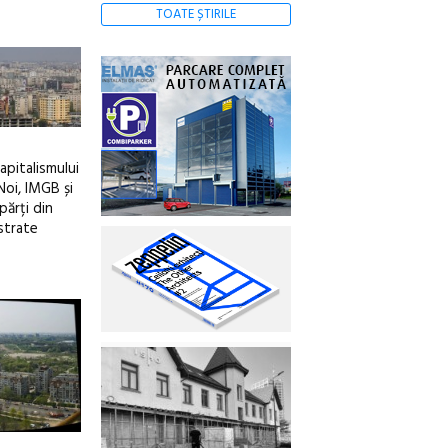
TOATE ȘTIRILE
capitalismului
Noi, IMGB și
părți din
ăstrate