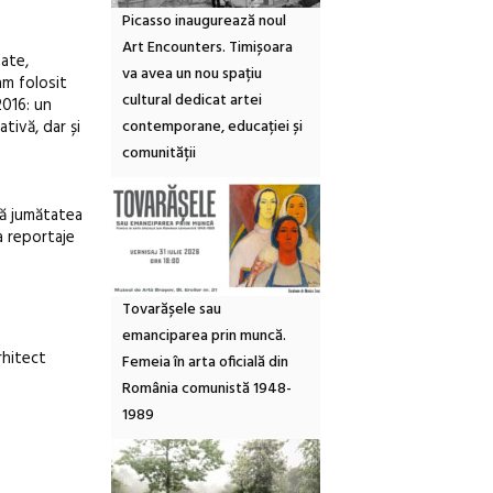
Picasso inaugurează noul
Art Encounters. Timișoara
tate,
va avea un nou spațiu
am folosit
cultural dedicat artei
2016: un
tivă, dar și
contemporane, educației și
comunității
că jumătatea
a reportaje
Tovarășele sau
emanciparea prin muncă.
rhitect
Femeia în arta oficială din
România comunistă 1948-
1989