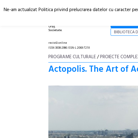
Ne-am actualizat Politica privind prelucrarea datelor cu caracter pe
Arhitectură.
NOI
Oraș.
Societate.
BIBLIOTECA D
revistă online
ISSN 3008-2986 ISSN-L 2069-721X
PROGRAME CULTURALE
/
PROIECTE COMPLE
Actopolis. The Art of A