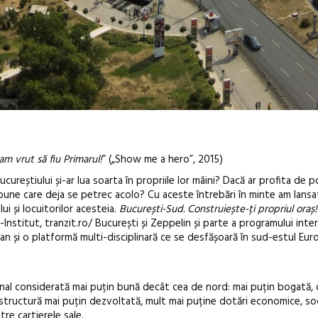
m vrut să fiu Primarul!
” („Show me a hero”, 2015)
ucureștiului și-ar lua soarta în propriile lor mâini? Dacă ar profita de po
le bune care deja se petrec acolo? Cu aceste întrebări în minte am lans
ui și locuitorilor acesteia.
București-Sud.
Construiește-ți propriul oraș
Institut, tranzit.ro/ București și Zeppelin și parte a programului inte
Festivalul C
an și o platformă multi-disciplinară ce se desfășoară în sud-estul Euro
revine la Efo
ediție
nal considerată mai puțin bună decât cea de nord: mai puțin bogată, c
astructură mai puțin dezvoltată, mult mai puține dotări economice, soc
tre cartierele sale.