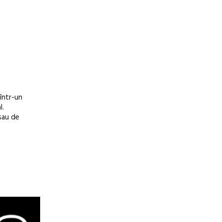
 într-un
l.
 sau de