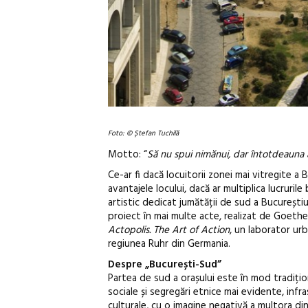
Foto: © Ștefan Tuchilă
Motto: “
Să nu spui nimănui, dar întotdeauna a
Ce-ar fi dacă locuitorii zonei mai vitregite a B
avantajele locului, dacă ar multiplica lucruri
artistic dedicat jumătății de sud a Bucureștiul
proiect în mai multe acte, realizat de Goethe-
Actopolis. The Art of Action
, un laborator urb
regiunea Ruhr din Germania.
Despre „București-Sud”
Partea de sud a orașului este în mod tradițio
sociale și segregări etnice mai evidente, infr
culturale, cu o imagine negativă a multora din