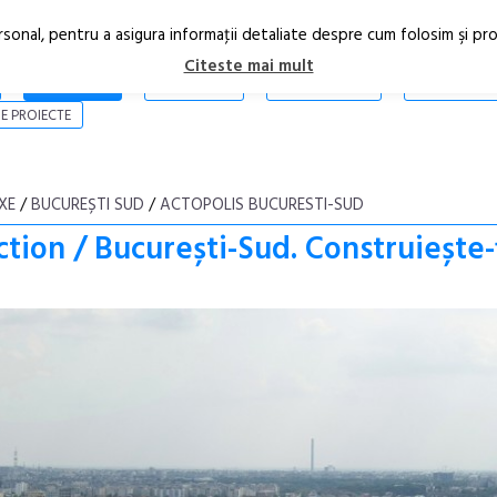
rsonal, pentru a asigura informaţii detaliate despre cum folosim şi pr
Citeste mai mult
ARTICOLE
STIRI
REVISTA PRINT
CONTACT
E PROIECTE
XE
/
BUCUREȘTI SUD
/
ACTOPOLIS BUCURESTI-SUD
ction / București-Sud. Construiește-ț