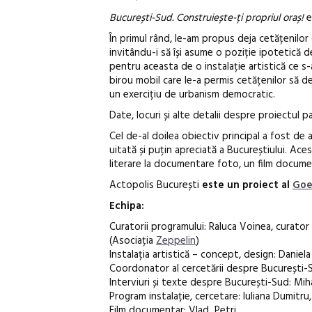
București-Sud. Construiește-ți propriul oraș!
e
În primul rând, le-am propus deja cetățenilor 
invitându-i să își asume o poziție ipotetică d
pentru aceasta de o instalație artistică ce s-
birou mobil care le-a permis cetățenilor să de
un exercițiu de urbanism democratic.
Date, locuri și alte detalii despre proiectul p
Cel de-al doilea obiectiv principal a fost de 
uitată și puțin apreciată a Bucureștiului. Ace
literare la documentare foto, un film document
Actopolis București
este un proiect al
Goe
Echipa:
Curatorii programului: Raluca Voinea, curato
(Asociația
Zeppelin
)
Instalația artistică – concept, design: Daniel
Coordonator al cercetării despre București-
Interviuri și texte despre București-Sud: Miha
Program instalație, cercetare: Iuliana Dumitru
Film documentar: Vlad Petri