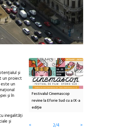
tențialul și
at un proiect
!
este un
rnațional
inemascop
Sleeping Beauties la Borsec:
Festivalul Strada
pei și în
rie Sud cu a IX-a
dulceață de amintiri la
Armenească #10: concer
borcan, o cameră obscură și
ateliere și întâlniri în Gr
clătite cu apă minerală
Botanică
u inegalități
iale și
<
3/4
>