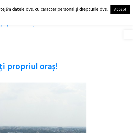
otejăm datele dvs. cu caracter personal şi drepturile dvs.
Accept
RO
EN
SHOP
Deschide
i propriul oraș!