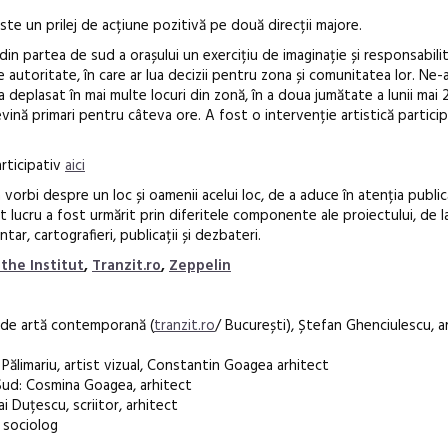
ste un prilej de acțiune pozitivă pe două direcții majore.
din partea de sud a orașului un exercițiu de imaginație și responsabili
e autoritate, în care ar lua decizii pentru zona și comunitatea lor. Ne-
a deplasat în mai multe locuri din zonă, în a doua jumătate a lunii mai 
vină primari pentru câteva ore. A fost o intervenție artistică participa
articipativ
aici
a vorbi despre un loc și oamenii acelui loc, de a aduce în atenția publi
st lucru a fost urmărit prin diferitele componente ale proiectului, de l
ar, cartografieri, publicații și dezbateri.
the Institut
,
Tranzit.ro
,
Zeppelin
r de artă contemporană (
tranzit.ro
/ București), Ștefan Ghenciulescu, a
a Pălimariu, artist vizual, Constantin Goagea arhitect
Sud: Cosmina Goagea, arhitect
i Duțescu, scriitor, arhitect
, sociolog