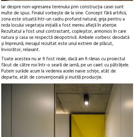
Iar despre non-agresarea terenului prin construcția casei sunt
multe de spus. Finalul vorbește de la sine. Concept fără artificii,
zona este situată într-un cadru profund natural, grija pentru a
reda locului vegetația inițială a fost mereu aflață în atenție.
Rezultatul a fost unul contrastant, copleșitor, armonios în care
natura și casa se respectă deopotrivă. Ambele vorbesc deodată
și împreună, mesajul rezultat este unul extrem de plăcut,
înviorător, relaxant.
Toate acestea nu ar fi fost reale, dacă am fi rămas cu proiectul
făcut de către noi într-o seară de iarnă, pe un caiet cu pătrățele.
Putem surâde acum la vederea acelei naive schițe, atât de
departe, atât de convențională și inutilă producție.