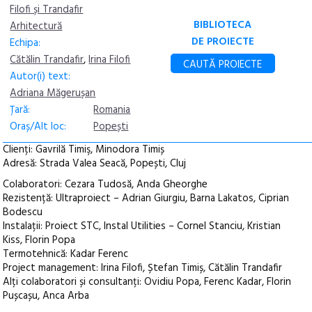
Filofi și Trandafir
BIBLIOTECA
Arhitectură
DE PROIECTE
Echipa:
Cătălin Trandafir
,
Irina Filofi
CAUTĂ PROIECTE
Autor(i) text:
Adriana Măgerușan
Țară:
Romania
Oraș/Alt loc:
Popești
Clienți: Gavrilă Timiş, Minodora Timiș
Adresă: Strada Valea Seacă, Popești, Cluj
Colaboratori: Cezara Tudosă, Anda Gheorghe
Rezistență: Ultraproiect – Adrian Giurgiu, Barna Lakatos, Ciprian
Bodescu
Instalații: Proiect STC, Instal Utilities – Cornel Stanciu, Kristian
Kiss, Florin Popa
Termotehnică: Kadar Ferenc
Project management: Irina Filofi, Ștefan Timiș, Cătălin Trandafir
Alți colaboratori și consultanți: Ovidiu Popa, Ferenc Kadar, Florin
Pușcașu, Anca Arba