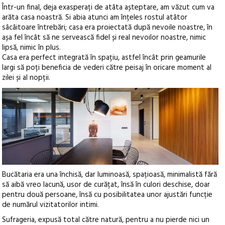
Într-un final, deja exasperați de atâta așteptare, am văzut cum va
arăta casa noastră. Si abia atunci am înțeles rostul atâtor
sâcâitoare întrebări; casa era proiectată după nevoile noastre, în
așa fel încât să ne servească fidel și real nevoilor noastre, nimic
lipsă, nimic în plus.
Casa era perfect integrată în spațiu, astfel încât prin geamurile
largi să poți beneficia de vederi către peisaj în oricare moment al
zilei și al nopții.
Bucătaria era una închisă, dar luminoasă, spațioasă, minimalistă fără
să aibă vreo lacună, usor de curățat, însă în culori deschise, doar
pentru două persoane, însă cu posibilitatea unor ajustări funcție
de numărul vizitatorilor intimi.
Sufrageria, expusă total către natură, pentru a nu pierde nici un