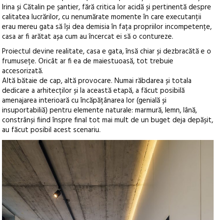
Irina și Cătalin pe șantier, fără critica lor acidă și pertinentă despre
calitatea lucrărilor, cu nenumărate momente în care executanții
erau mereu gata să își dea demisia în fața propriilor incompetențe,
casa ar fi arătat așa cum au încercat ei să o contureze.
Proiectul devine realitate, casa e gata, însă chiar și dezbracătă e o
frumusețe. Oricât ar fi ea de maiestuoasă, tot trebuie
accesorizată.
Altă bătaie de cap, altă provocare. Numai răbdarea și totala
dedicare a arhitecților și la această etapă, a făcut posibilă
amenajarea interioară cu încăpățânarea lor (genială și
insuportabiliă) pentru elemente naturale: marmură, lemn, lână,
constrânși fiind înspre final tot mai mult de un buget deja depășit,
au făcut posibil acest scenariu.