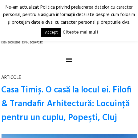
Ne-am actualizat Politica privind prelucrarea datelor cu caracter
Deschide
RO
EN
personal, pentru a asigura informaţii detaliate despre cum folosim
şi protejăm datele dvs. cu caracter personal şi drepturile dvs.
Arhitectură.
Oraș.
Societate.
Citeste mai mult
Accept
revistă online
ISSN 3008-2986 ISSN-L 2069-721X
≡
ARTICOLE
Casa Timiș. O casă la locul ei. Filofi
& Trandafir Arhitectură: Locuinţă
pentru un cuplu, Popeşti, Cluj