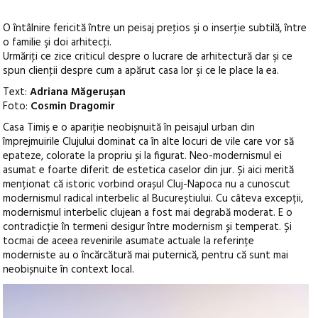
O întâlnire fericită între un peisaj preţios şi o inserţie subtilă, între
o familie şi doi arhitecţi.
Urmăriţi ce zice criticul despre o lucrare de arhitectură dar şi ce
spun clienţii despre cum a apărut casa lor şi ce le place la ea.
Text:
Adriana Măgerușan
Foto:
Cosmin Dragomir
Casa Timiș e o apariție neobișnuită în peisajul urban din
împrejmuirile Clujului dominat ca în alte locuri de vile care vor să
epateze, colorate la propriu și la figurat. Neo-modernismul ei
asumat e foarte diferit de estetica caselor din jur. Și aici merită
menționat că istoric vorbind orașul Cluj-Napoca nu a cunoscut
modernismul radical interbelic al Bucureștiului. Cu câteva excepții,
modernismul interbelic clujean a fost mai degrabă moderat. E o
contradicție în termeni desigur între modernism și temperat. Și
tocmai de aceea revenirile asumate actuale la referințe
moderniste au o încărcătură mai puternică, pentru că sunt mai
neobișnuite în context local.