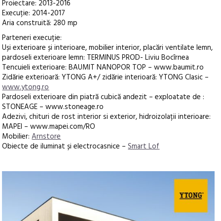
Proiectare: 2013-2016
Execuție: 2014-2017
Aria construită: 280 mp
Parteneri execuție:
Uși exterioare și interioare, mobilier interior, placări ventilate lemn,
pardoseli exterioare lemn: TERMINUS PROD- Liviu Bocîrnea
Tencuieli exterioare: BAUMIT NANOPOR TOP – www.baumit.ro
Zidărie exterioară: YTONG A+/ zidărie interioară: YTONG Clasic –
www.ytong.ro
Pardoseli exterioare din piatră cubică andezit – exploatate de :
STONEAGE – www.stoneage.ro
Adezivi, chituri de rost interior si exterior, hidroizolații interioare:
MAPEI – www.mapei.com/RO
Mobilier:
Arnstore
Obiecte de iluminat și electrocasnice –
Smart Lof