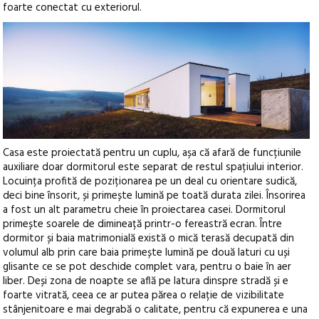
foarte conectat cu exteriorul.
Casa este proiectată pentru un cuplu, așa că afară de funcțiunile
auxiliare doar dormitorul este separat de restul spațiului interior.
Locuința profită de poziționarea pe un deal cu orientare sudică,
deci bine însorit, și primește lumină pe toată durata zilei. Însorirea
a fost un alt parametru cheie în proiectarea casei. Dormitorul
primește soarele de dimineață printr-o fereastră ecran. Între
dormitor și baia matrimonială există o mică terasă decupată din
volumul alb prin care baia primește lumină pe două laturi cu uși
glisante ce se pot deschide complet vara, pentru o baie în aer
liber. Deși zona de noapte se află pe latura dinspre stradă și e
foarte vitrată, ceea ce ar putea părea o relație de vizibilitate
stânjenitoare e mai degrabă o calitate, pentru că expunerea e una