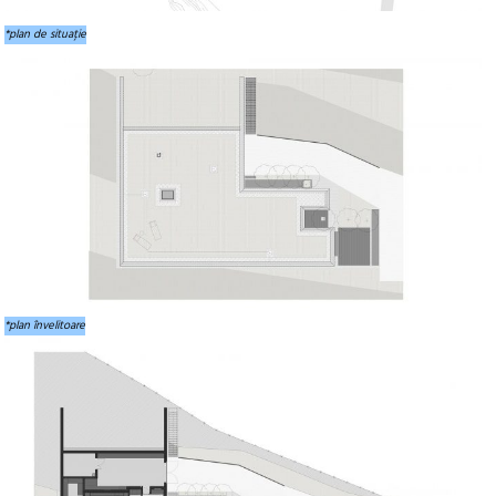
*plan de situație
*plan învelitoare