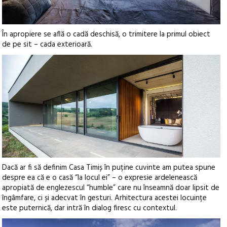
În apropiere se află o cadă deschisă, o trimitere la primul obiect
de pe sit – cada exterioară.
Dacă ar fi să definim Casa Timiș în puține cuvinte am putea spune
despre ea că e o casă “la locul ei” – o expresie ardelenească
apropiată de englezescul “humble” care nu înseamnă doar lipsit de
îngâmfare, ci și adecvat în gesturi. Arhitectura acestei locuințe
este puternică, dar intră în dialog firesc cu contextul.