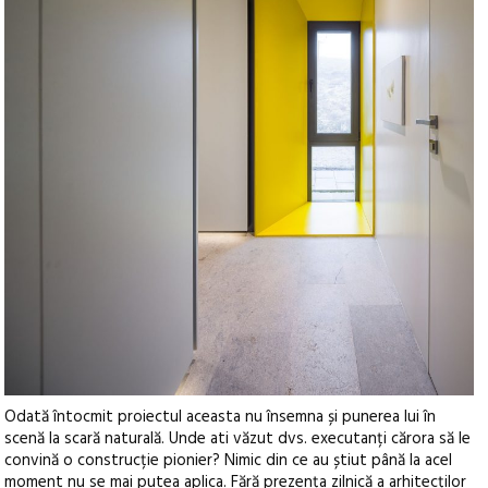
Odată întocmit proiectul aceasta nu însemna și punerea lui în
scenă la scară naturală. Unde ati văzut dvs. executanți cărora să le
convină o construcție pionier? Nimic din ce au știut până la acel
moment nu se mai putea aplica. Fără prezența zilnică a arhitecților