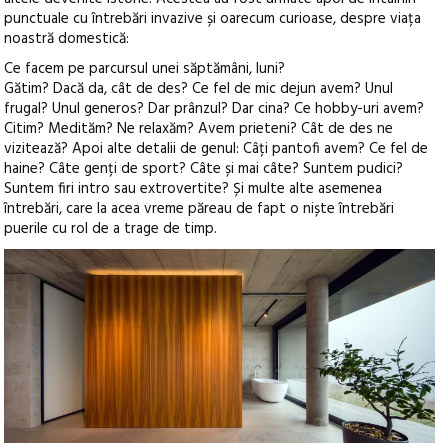
punctuale cu întrebări invazive și oarecum curioase, despre viața
noastră domestică:
Ce facem pe parcursul unei săptămâni, luni?
Gătim? Dacă da, cât de des? Ce fel de mic dejun avem? Unul
frugal? Unul generos? Dar prânzul? Dar cina? Ce hobby-uri avem?
Citim? Medităm? Ne relaxăm? Avem prieteni? Cât de des ne
vizitează? Apoi alte detalii de genul: Câți pantofi avem? Ce fel de
haine? Câte genți de sport? Câte și mai câte? Suntem pudici?
Suntem firi intro sau extrovertite? Și multe alte asemenea
întrebări, care la acea vreme păreau de fapt o niște întrebări
puerile cu rol de a trage de timp.