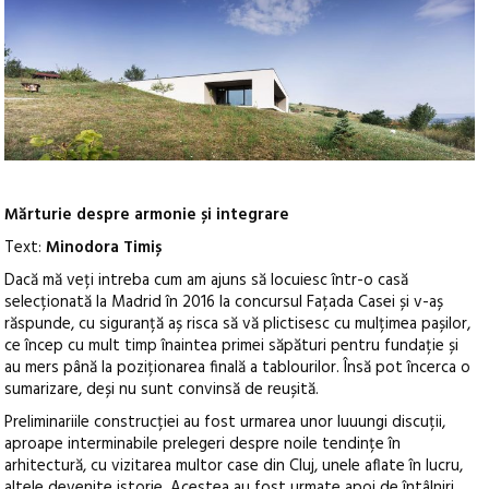
Mărturie despre armonie și integrare
Text:
Minodora Timiș
Dacă mă veți intreba cum am ajuns să locuiesc într-o casă
selecționată la Madrid în 2016 la concursul Fațada Casei și v-aș
răspunde, cu siguranță aș risca să vă plictisesc cu mulțimea pașilor,
ce încep cu mult timp înaintea primei săpături pentru fundație și
au mers până la poziționarea finală a tablourilor. Însă pot încerca o
sumarizare, deși nu sunt convinsă de reușită.
Preliminariile construcției au fost urmarea unor luuungi discuții,
aproape interminabile prelegeri despre noile tendințe în
arhitectură, cu vizitarea multor case din Cluj, unele aflate în lucru,
altele devenite istorie. Acestea au fost urmate apoi de întâlniri