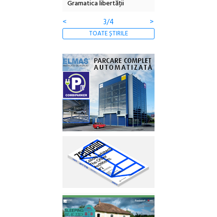
Gramatica libertății
ediție
<
4/4
>
TOATE ȘTIRILE