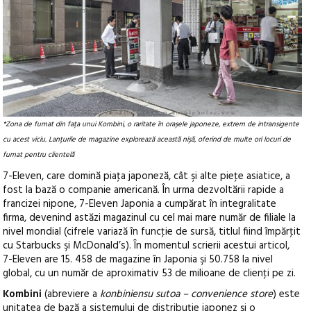
*Zona de fumat din fața unui Kombini, o raritate în orașele japoneze, extrem de intransigente
cu acest viciu. Lanțurile de magazine explorează această nișă, oferind de multe ori locuri de
fumat pentru clientelă
7-Eleven, care domină piaţa japoneză, cât şi alte pieţe asiatice, a
fost la bază o companie americană. În urma dezvoltării rapide a
francizei nipone, 7-Eleven Japonia a cumpărat în integralitate
firma, devenind astăzi magazinul cu cel mai mare număr de filiale la
nivel mondial (cifrele variază în funcţie de sursă, titlul fiind împărţit
cu Starbucks şi McDonald’s). În momentul scrierii acestui articol,
7-Eleven are 15. 458 de magazine în Japonia şi 50.758 la nivel
global, cu un număr de aproximativ 53 de milioane de clienţi pe zi.
Kombini
(abreviere a
konbiniensu sutoa – convenience store
) este
unitatea de bază a sistemului de distribuţie japonez şi o