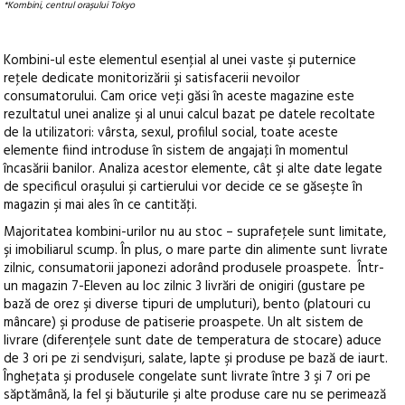
*Kombini, centrul orașului Tokyo
Kombini-ul este elementul esenţial al unei vaste şi puternice
reţele dedicate monitorizării şi satisfacerii nevoilor
consumatorului. Cam orice veţi găsi în aceste magazine este
rezultatul unei analize şi al unui calcul bazat pe datele recoltate
de la utilizatori: vârsta, sexul, profilul social, toate aceste
elemente fiind introduse în sistem de angajaţi în momentul
încasării banilor. Analiza acestor elemente, cât şi alte date legate
de specificul oraşului și cartierului vor decide ce se găseşte în
magazin şi mai ales în ce cantităţi.
Majoritatea kombini-urilor nu au stoc – suprafeţele sunt limitate,
şi imobiliarul scump. În plus, o mare parte din alimente sunt livrate
zilnic, consumatorii japonezi adorând produsele proaspete. Într-
un magazin 7-Eleven au loc zilnic 3 livrări de onigiri (gustare pe
bază de orez şi diverse tipuri de umpluturi), bento (platouri cu
mâncare) şi produse de patiserie proaspete. Un alt sistem de
livrare (diferenţele sunt date de temperatura de stocare) aduce
de 3 ori pe zi sendvişuri, salate, lapte şi produse pe bază de iaurt.
Îngheţata şi produsele congelate sunt livrate între 3 şi 7 ori pe
săptămână, la fel şi băuturile şi alte produse care nu se perimează