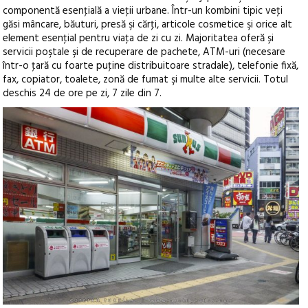
componentă esenţială a vieţii urbane. Într-un kombini tipic veţi
găsi mâncare, băuturi, presă şi cărţi, articole cosmetice şi orice alt
element esenţial pentru viaţa de zi cu zi. Majoritatea oferă și
servicii poştale şi de recuperare de pachete, ATM-uri (necesare
într-o ţară cu foarte puţine distribuitoare stradale), telefonie fixă,
fax, copiator, toalete, zonă de fumat şi multe alte servicii. Totul
deschis 24 de ore pe zi, 7 zile din 7.