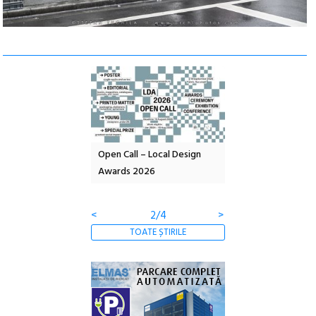
nd: POELANDA – parc
Open Call – Local Design
Anuala de artă urba
e și co-creație
Awards 2026
Artown NOW #5:
Gramatica libertății
<
2/4
>
TOATE ȘTIRILE