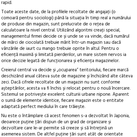
rapid.
Toate aceste date, de la profilele recoltate de angajaţi (o
comoară pentru sociologi) până la situaţia în timp real a numărului
de produse din magazin, sunt prelucrate de o reţea de
calculatoare la nivel central. Utilizând algoritmi creaţi special,
managementul firmei decide ce şi unde se va vinde, dacă numărul
de mărci de ciocolată trebuie mărit într-un magazin sau dacă
vânzările de iaurt cu mango trebuie oprite în altul. Pentru o
eficienţă maximă şi limitată pierderilor, un mare sistem nervos ia
orice decizie legată de funcţionarea şi eficienţa magazinelor.
Creierul central va decide şi „ocuparea” teritoriului, fiecare marcă
deschizând anual câteva sute de magazine şi închizând alte câteva
zeci. Dacă cifrele recoltate de un magazin nu sunt conforme
aşteptărilor, acesta va fi închis şi relocat pentru o nouă încercare.
Sistemul se potrivește excelent culturiii urbane nipone. Aparent
o sumă de elemente identice, fiecare magazin este o entitate
adaptată perfect mediului în care trăieşte.
Nu este o întâmplare că acest fenomen s-a dezvoltat în Japonia,
deoarece puţine ţări dispun de un grad de organizare şi
dezvoltare care le-ar permite să creeze şi să întreţină un
asemenea sistem. De altfel puţine ţări sunt atât de orientate