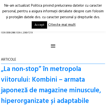
Ne-am actualizat Politica privind prelucrarea datelor cu caracter
Deschide
RO
EN
personal, pentru a asigura informaţii detaliate despre cum folosim
şi protejăm datele dvs. cu caracter personal şi drepturile dvs.
Arhitectură.
Oraș.
Societate.
Citeste mai mult
Accept
revistă online
ISSN 3008-2986 ISSN-L 2069-721X
≡
ARTICOLE
„La non-stop” în metropola
viitorului: Kombini – armata
japoneză de magazine minuscule,
hiperorganizate și adaptabile