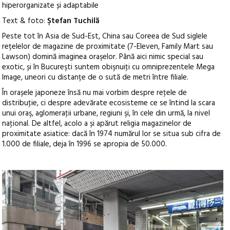
hiperorganizate și adaptabile
Text & foto:
Ştefan Tuchilă
Peste tot în Asia de Sud-Est, China sau Coreea de Sud siglele
rețelelor de magazine de proximitate (7-Eleven, Family Mart sau
Lawson) domină imaginea oraşelor. Până aici nimic special sau
exotic, și în Bucureşti suntem obişnuiţi cu omniprezentele Mega
Image, uneori cu distanțe de o sută de metri între filiale.
În orașele japoneze însă nu mai vorbim despre reţele de
distribuţie, ci despre adevărate ecosisteme ce se întind la scara
unui oraş, aglomeraţii urbane, regiuni şi, în cele din urmă, la nivel
naţional. De altfel, acolo a și apărut religia magazinelor de
proximitate asiatice: dacă în 1974 numărul lor se situa sub cifra de
1.000 de filiale, deja în 1996 se apropia de 50.000.