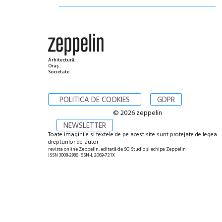
Arhitectură.
Oraș.
Societate.
POLITICA DE COOKIES
GDPR
© 2026 zeppelin
NEWSLETTER
Toate imaginile si textele de pe acest site sunt protejate de legea
drepturilor de autor
revista online Zeppelin, editată de SG Studio și echipa Zeppelin
ISSN 3008-2986 ISSN-L 2069-721X