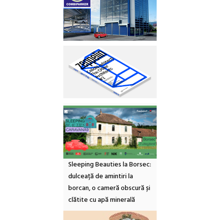
Sleeping Beauties la Borsec:
dulceață de amintiri la
borcan, o cameră obscură și
clătite cu apă minerală