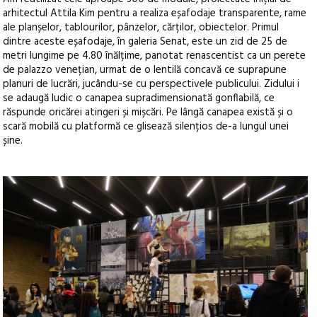
arhitectul Attila Kim pentru a realiza eșafodaje transparente, rame
ale planșelor, tablourilor, pânzelor, cărților, obiectelor. Primul
dintre aceste eșafodaje, în galeria Senat, este un zid de 25 de
metri lungime pe 4.80 înălțime, panotat renascentist ca un perete
de palazzo venețian, urmat de o lentilă concavă ce suprapune
planuri de lucrări, jucându-se cu perspectivele publicului. Zidului i
se adaugă ludic o canapea supradimensionată gonflabilă, ce
răspunde oricărei atingeri și mișcări. Pe lângă canapea există și o
scară mobilă cu platformă ce glisează silențios de-a lungul unei
șine.