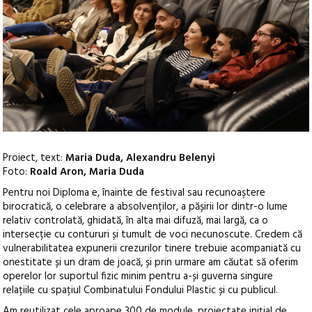
Proiect, text:
Maria Duda, Alexandru Belenyi
Foto:
Roald Aron, Maria Duda
Pentru noi Diploma e, înainte de festival sau recunoaștere
birocratică, o celebrare a absolvenților, a pășirii lor dintr-o lume
relativ controlată, ghidată, în alta mai difuză, mai largă, ca o
intersecție cu contururi și tumult de voci necunoscute.
Credem că
vulnerabilitatea expunerii crezurilor tinere trebuie acompaniată cu
onestitate și un dram de joacă, și prin urmare am căutat să oferim
operelor lor suportul fizic minim pentru a-și guverna singure
relațiile cu spațiul Combinatului Fondului Plastic și cu publicul.
Am reutilizat cele aproape 300 de module, proiectate inițial de