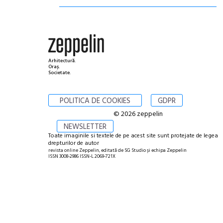
Arhitectură.
Oraș.
Societate.
POLITICA DE COOKIES
GDPR
© 2026 zeppelin
NEWSLETTER
Toate imaginile si textele de pe acest site sunt protejate de legea
drepturilor de autor
revista online Zeppelin, editată de SG Studio și echipa Zeppelin
ISSN 3008-2986 ISSN-L 2069-721X