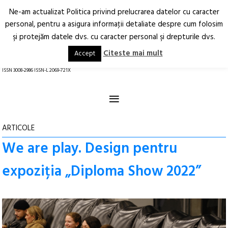
Ne-am actualizat Politica privind prelucrarea datelor cu caracter
Deschide
RO
EN
personal, pentru a asigura informaţii detaliate despre cum folosim
şi protejăm datele dvs. cu caracter personal şi drepturile dvs.
Arhitectură.
Oraș.
Societate.
Citeste mai mult
Accept
revistă online
ISSN 3008-2986 ISSN-L 2069-721X
≡
ARTICOLE
We are play. Design pentru
expoziția „Diploma Show 2022”