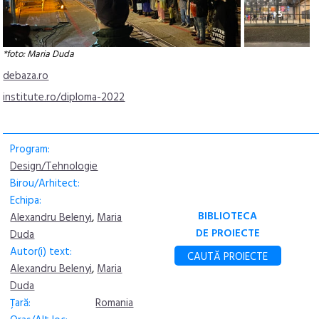
+5
*foto: Maria Duda
debaza.ro
institute.ro/diploma-2022
Program:
Design/Tehnologie
Birou/Arhitect:
Echipa:
BIBLIOTECA
Alexandru Belenyi
,
Maria
DE PROIECTE
Duda
Autor(i) text:
CAUTĂ PROIECTE
Alexandru Belenyi
,
Maria
Duda
Țară:
Romania