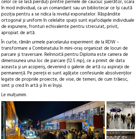
celor ce se lasă pierduți printre pernele de cauciuc șuierător, scara
în mod individual, ca un comandant sau un bibliotecar ce își caută
poziția pentru a se ridica la nivelul exponatelor. Răspândite
ortogonal și uniform în celelalte spații sunt eșafodajele individuale
de expunere, fronturi echivalente pentru strecurat, privit,
apropiat de artă.
În curte, rămân urmele parcelarului experiment de la RDW –
transformare a Combinatului în mini-oraș organizat de locuri de
parcare și traversare. Reînnoită pentru Diploma este camera de
dimensiunea unui loc de parcare (12.5 mp), ce a primit de data
aceasta și un acoperiș, devenind o galerie de artă cu aspirații de
permanență. Pe pereții ei sunt agățate confesiunile absolvenților
legate de propriile proiecte, de vise, de temeri, de cum trăiesc,
simt și cred în artă și în ei înșiși.
Le mulțumim.