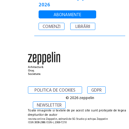
2026
ABONAMENTE
COMENZI
LIBRĂRII
Arhitectură.
Oraș.
Societate.
POLITICA DE COOKIES
GDPR
© 2026 zeppelin
NEWSLETTER
Toate imaginile si textele de pe acest site sunt protejate de legea
drepturilor de autor
revista online Zeppelin, editată de SG Studio și echipa Zeppelin
ISSN 3008-2986 ISSN-L 2069-721X