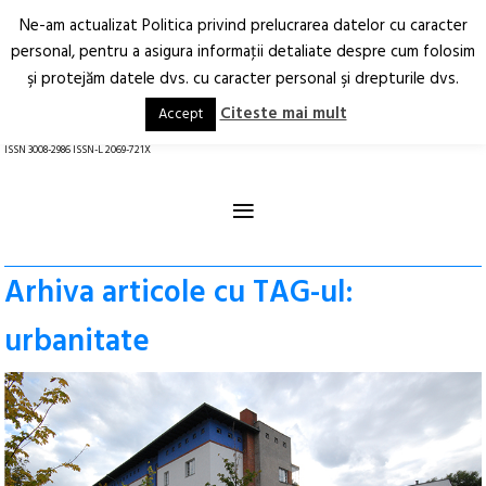
Ne-am actualizat Politica privind prelucrarea datelor cu caracter
Deschide
RO
EN
personal, pentru a asigura informaţii detaliate despre cum folosim
şi protejăm datele dvs. cu caracter personal şi drepturile dvs.
Arhitectură.
Oraș.
Societate.
Citeste mai mult
Accept
revistă online
ISSN 3008-2986 ISSN-L 2069-721X
≡
Arhiva articole cu TAG-ul:
urbanitate