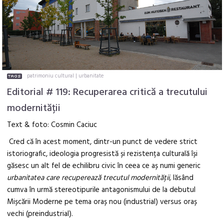
patrimoniu cultural
|
urbanitate
Editorial # 119: Recuperarea critică a trecutului
modernității
Text & foto: Cosmin Caciuc
Cred că în acest moment, dintr-un punct de vedere strict
istoriografic, ideologia progresistă și rezistența culturală își
găsesc un alt fel de echilibru civic în ceea ce aș numi generic
urbanitatea care recuperează trecutul modernității,
lăsând
cumva în urmă stereotipurile antagonismului de la debutul
Mișcării Moderne pe tema oraș nou (industrial) versus oraș
vechi (preindustrial).