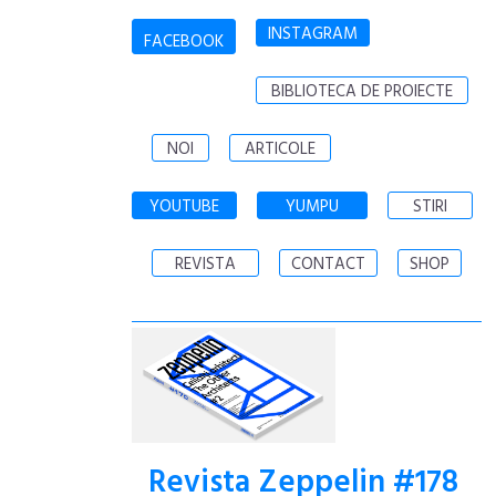
INSTAGRAM
FACEBOOK
BIBLIOTECA DE PROIECTE
NOI
ARTICOLE
YOUTUBE
YUMPU
STIRI
REVISTA
CONTACT
SHOP
Revista Zeppelin #178