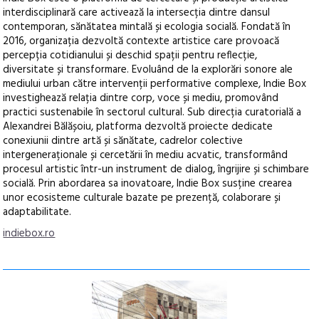
interdisciplinară care activează la intersecția dintre dansul
contemporan, sănătatea mintală și ecologia socială. Fondată în
2016, organizația dezvoltă contexte artistice care provoacă
percepția cotidianului și deschid spații pentru reflecție,
diversitate și transformare. Evoluând de la explorări sonore ale
mediului urban către intervenții performative complexe, Indie Box
investighează relația dintre corp, voce și mediu, promovând
practici sustenabile în sectorul cultural. Sub direcția curatorială a
Alexandrei Bălășoiu, platforma dezvoltă proiecte dedicate
conexiunii dintre artă și sănătate, cadrelor colective
intergeneraționale și cercetării în mediu acvatic, transformând
procesul artistic într-un instrument de dialog, îngrijire și schimbare
socială. Prin abordarea sa inovatoare, Indie Box susține crearea
unor ecosisteme culturale bazate pe prezență, colaborare și
adaptabilitate.
indiebox.ro