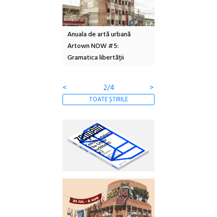
l – Local Design
Anuala de artă urbană
Festivalul Cinemas
 2026
Artown NOW #5:
revine la Eforie Sud 
Gramatica libertății
ediție
<
2/4
>
TOATE ȘTIRILE