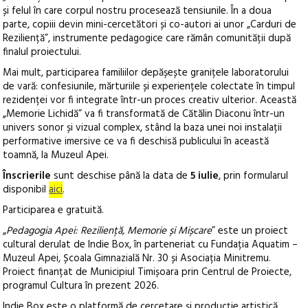
și felul în care corpul nostru procesează tensiunile. În a doua
parte, copiii devin mini-cercetători și co-autori ai unor „Carduri de
Reziliență”, instrumente pedagogice care rămân comunității după
finalul proiectului.
Mai mult, participarea familiilor depășește granițele laboratorului
de vară: confesiunile, mărturiile și experiențele colectate în timpul
rezidenței vor fi integrate într-un proces creativ ulterior. Această
„Memorie Lichidă” va fi transformată de Cătălin Diaconu într-un
univers sonor și vizual complex, stând la baza unei noi instalații
performative imersive ce va fi deschisă publicului în această
toamnă, la Muzeul Apei.
Înscrierile
sunt deschise până la data de
5 iulie
, prin formularul
disponibil
aici
.
Participarea e gratuită.
„
Pedagogia Apei: Reziliență, Memorie și Mișcare
” este un proiect
cultural derulat de Indie Box, în parteneriat cu Fundația Aquatim –
Muzeul Apei, Școala Gimnazială Nr. 30 și Asociația Minitremu.
Proiect finanțat de Municipiul Timișoara prin Centrul de Proiecte,
programul Cultura în prezent 2026.
Indie Box este o platformă de cercetare și producție artistică