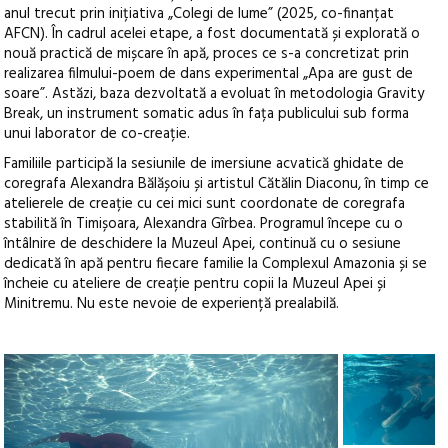
anul trecut prin inițiativa „Colegi de lume” (2025, co-finanțat
AFCN). În cadrul acelei etape, a fost documentată și explorată o
nouă practică de mișcare în apă, proces ce s-a concretizat prin
realizarea filmului-poem de dans experimental „Apa are gust de
soare”. Astăzi, baza dezvoltată a evoluat în metodologia Gravity
Break, un instrument somatic adus în fața publicului sub forma
unui laborator de co-creație.
Familiile participă la sesiunile de imersiune acvatică ghidate de
coregrafa Alexandra Bălășoiu și artistul Cătălin Diaconu, în timp ce
atelierele de creație cu cei mici sunt coordonate de coregrafa
stabilită în Timișoara, Alexandra Gîrbea. Programul începe cu o
întâlnire de deschidere la Muzeul Apei, continuă cu o sesiune
dedicată în apă pentru fiecare familie la Complexul Amazonia și se
încheie cu ateliere de creație pentru copii la Muzeul Apei și
Minitremu. Nu este nevoie de experiență prealabilă.