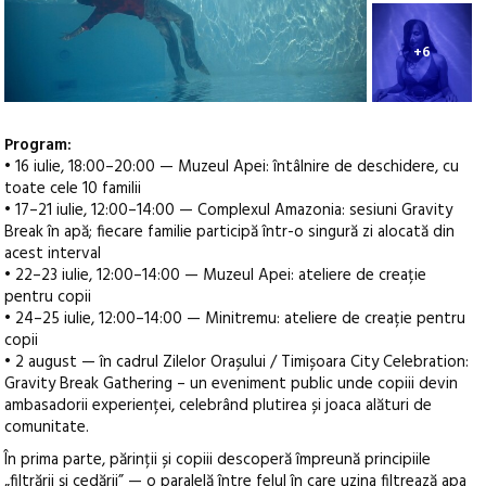
+6
Program:
• 16 iulie, 18:00–20:00 — Muzeul Apei: întâlnire de deschidere, cu
toate cele 10 familii
• 17–21 iulie, 12:00–14:00 — Complexul Amazonia: sesiuni Gravity
Break în apă; fiecare familie participă într-o singură zi alocată din
acest interval
• 22–23 iulie, 12:00–14:00 — Muzeul Apei: ateliere de creație
pentru copii
• 24–25 iulie, 12:00–14:00 — Minitremu: ateliere de creație pentru
copii
• 2 august — în cadrul Zilelor Orașului / Timișoara City Celebration:
Gravity Break Gathering – un eveniment public unde copiii devin
ambasadorii experienței, celebrând plutirea și joaca alături de
comunitate.
În prima parte, părinții și copiii descoperă împreună principiile
„filtrării și cedării” — o paralelă între felul în care uzina filtrează apa