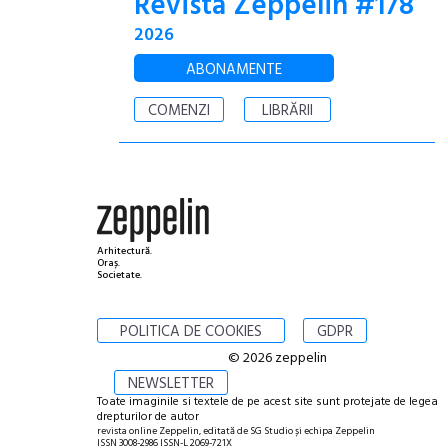
Revista Zeppelin #178
2026
ABONAMENTE
COMENZI
LIBRĂRII
Arhitectură.
Oraș.
Societate.
POLITICA DE COOKIES
GDPR
© 2026 zeppelin
NEWSLETTER
Toate imaginile si textele de pe acest site sunt protejate de legea
drepturilor de autor
revista online Zeppelin, editată de SG Studio și echipa Zeppelin
ISSN 3008-2986 ISSN-L 2069-721X