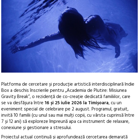
Platforma de cercetare și producție artistică interdisciplinară Indie
Box a deschis înscrierile pentru „Academia de Plutire: Misiunea
Gravity Break”, o rezidență de co-creație dedicată familiilor, care
se va desfășura între
16 și 25 iulie 2026 la Timișoara
, cu un
eveniment special de celebrare pe 2 august. Programul, gratuit,
invită 10 familii (cu unul sau mai mulți copii, cu vârsta cuprinsă între
7 și 12 ani) să exploreze împreună apa ca instrument de relaxare,
conexiune și gestionare a stresului.
Proiectul actual continuă și aprofundează cercetarea demarată