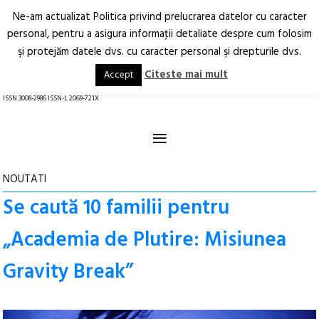
Ne-am actualizat Politica privind prelucrarea datelor cu caracter
Deschide
RO
EN
personal, pentru a asigura informaţii detaliate despre cum folosim
şi protejăm datele dvs. cu caracter personal şi drepturile dvs.
Arhitectură.
Oraș.
Societate.
Citeste mai mult
Accept
revistă online
ISSN 3008-2986 ISSN-L 2069-721X
≡
NOUTATI
Se caută 10 familii pentru
„Academia de Plutire: Misiunea
Gravity Break”