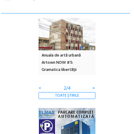
l – Local Design
Anuala de artă urbană
Festivalul Cinemas
 2026
Artown NOW #5:
revine la Eforie Sud 
Gramatica libertății
ediție
<
2/4
>
TOATE ȘTIRILE