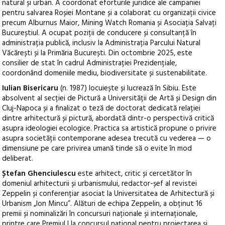
natural și urban. A coordonat eforturile juridice ale campaniei
pentru salvarea Roșiei Montane și a colaborat cu organizații civice
precum Alburnus Maior, Mining Watch Romania și Asociația Salvați
Bucureștiul. A ocupat poziții de conducere și consultanță în
administrația publică, inclusiv la Administrația Parcului Natural
Văcărești și la Primăria București. Din octombrie 2025, este
consilier de stat în cadrul Administrației Prezidențiale,
coordonând domeniile mediu, biodiversitate și sustenabilitate.
Iulian Bisericaru
(n. 1987) locuiește și lucrează în Sibiu. Este
absolvent al secției de Pictură a Universității de Artă și Design din
Cluj-Napoca și a finalizat o teză de doctorat dedicată relației
dintre arhitectură și pictură, abordată dintr-o perspectivă critică
asupra ideologiei ecologice. Practica sa artistică propune o privire
asupra societății contemporane adesea trecută cu vederea — o
dimensiune pe care privirea umană tinde să o evite în mod
deliberat.
Ștefan Ghenciulescu
este arhitect, critic și cercetător în
domeniul arhitecturii și urbanismului, redactor-șef al revistei
Zeppelin și conferențiar asociat la Universitatea de Arhitectură și
Urbanism „Ion Mincu”. Alături de echipa Zeppelin, a obținut 16
premii și nominalizări în concursuri naționale și internaționale,
printre care Premiul I la concursul național pentru proiectarea și