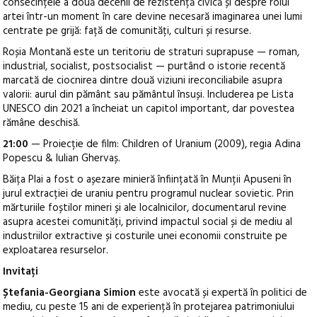
consecințele a două decenii de rezistență civică și despre rolul
artei într-un moment în care devine necesară imaginarea unei lumi
centrate pe grijă: față de comunități, culturi și resurse.
Roșia Montană este un teritoriu de straturi suprapuse — roman,
industrial, socialist, postsocialist — purtând o istorie recentă
marcată de ciocnirea dintre două viziuni ireconciliabile asupra
valorii: aurul din pământ sau pământul însuși. Includerea pe Lista
UNESCO din 2021 a încheiat un capitol important, dar povestea
rămâne deschisă.
21:00
— Proiecție de film: Children of Uranium (2009), regia Adina
Popescu & Iulian Ghervaș.
Băița Plai a fost o așezare minieră înființată în Munții Apuseni în
jurul extracției de uraniu pentru programul nuclear sovietic. Prin
mărturiile foștilor mineri și ale localnicilor, documentarul revine
asupra acestei comunități, privind impactul social și de mediu al
industriilor extractive și costurile unei economii construite pe
exploatarea resurselor.
Invitați
Ștefania-Georgiana Simion
este avocată și expertă în politici de
mediu, cu peste 15 ani de experiență în protejarea patrimoniului