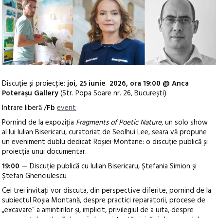
Discuție și proiecție:
joi, 25 iunie 2026, ora 19:00 @ Anca
Poterașu Gallery
(Str. Popa Soare nr. 26, București)
Intrare liberă /
Fb
event
Pornind de la expoziția
Fragments of Poetic Nature
, un solo show
al lui Iulian Bisericaru, curatoriat de Seolhui Lee, seara vă propune
un eveniment dublu dedicat Roșiei Montane: o discuție publică și
proiecția unui documentar.
19:00
— Discuție publică cu Iulian Bisericaru, Ștefania Simion și
Ștefan Ghenciulescu
Cei trei invitați vor discuta, din perspective diferite, pornind de la
subiectul Roșia Montană, despre practici reparatorii, procese de
„excavare” a amintirilor și, implicit, privilegiul de a uita, despre