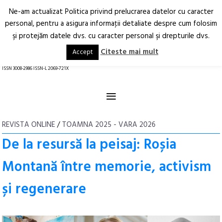
Ne-am actualizat Politica privind prelucrarea datelor cu caracter
Deschide
RO
EN
personal, pentru a asigura informaţii detaliate despre cum folosim
şi protejăm datele dvs. cu caracter personal şi drepturile dvs.
Arhitectură.
Oraș.
Societate.
Citeste mai mult
Accept
revistă online
ISSN 3008-2986 ISSN-L 2069-721X
≡
REVISTA ONLINE
/
TOAMNA 2025 - VARA 2026
De la resursă la peisaj: Roșia
Montană între memorie, activism
și regenerare