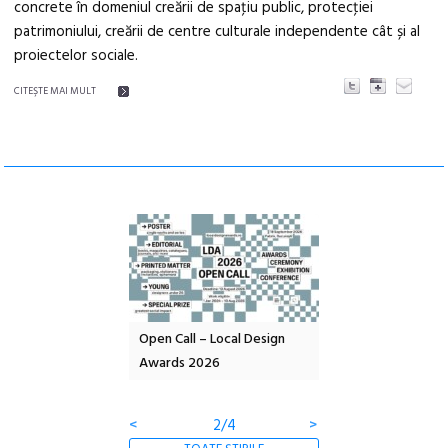
concrete în domeniul creării de spaţiu public, protecţiei
patrimoniului, creării de centre culturale independente cât și al
proiectelor sociale.
CITEŞTE MAI MULT
nd: POELANDA – parc
Open Call – Local Design
Anuala de artă urba
e și co-creație
Awards 2026
Artown NOW #5:
Gramatica libertății
<
2/4
>