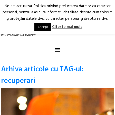
Ne-am actualizat Politica privind prelucrarea datelor cu caracter
Deschide
RO
EN
personal, pentru a asigura informaţii detaliate despre cum folosim
şi protejăm datele dvs. cu caracter personal şi drepturile dvs.
Arhitectură.
Oraș.
Societate.
Citeste mai mult
Accept
revistă online
ISSN 3008-2986 ISSN-L 2069-721X
≡
Arhiva articole cu TAG-ul:
recuperari