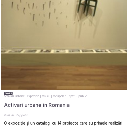
activari urbane
|
expozitie
|
MNAC
|
recuperari
|
spatiu public
Activari urbane in Romania
Post de: Zeppelin
O expoziţie şi un catalog cu 14 proiecte care au primele realizări