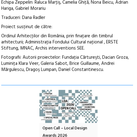
Echipa Zeppelin: Raluca Marţiş, Camelia Ghiţă, Nona Beicu, Adrian
Hariga, Gabriel Morariu
Traduceri: Dana Radler
Proiect susţinut de către:
Ordinul Arhitecţilor din România, prin finaţare din timbrul
arhitecturii; Administraţia Fondului Cultural naţional , ERSTE
Stiftung, MNAC, Archis interventions SEE.
Fotografii: Autorii proiectelor: Fundaţia Cărtureşti, Dacian Groza,
Luminiţa Klara Veer, Galeria Sabot, Brice Guillaume, Andrei
Mărgulescu, Dragoş Lumpan, Daniel Constantinescu.
nd: POELANDA – parc
Open Call – Local Design
Anuala de artă urba
e și co-creație
Awards 2026
Artown NOW #5: