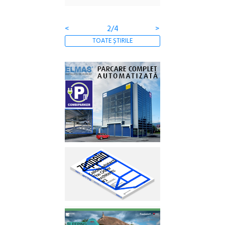
Gramatica libertății
<
2/4
>
TOATE ȘTIRILE