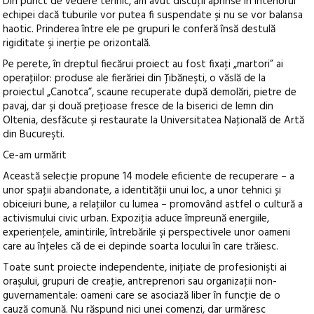
Din punct de vedere tehnic, am avut discuţii aprinse în interiorul
echipei dacă tuburile vor putea fi suspendate şi nu se vor balansa
haotic. Prinderea între ele pe grupuri le conferă însă destulă
rigiditate şi inerţie pe orizontală.
Pe perete, în dreptul fiecărui proiect au fost fixaţi „martori” ai
operaţiilor: produse ale fierăriei din Ţibăneşti, o văslă de la
proiectul „Canotca”, scaune recuperate după demolări, pietre de
pavaj, dar şi două preţioase fresce de la biserici de lemn din
Oltenia, desfăcute şi restaurate la Universitatea Naţională de Artă
din Bucureşti.
Ce-am urmărit
Această selecţie propune 14 modele eficiente de recuperare – a
unor spaţii abandonate, a identităţii unui loc, a unor tehnici și
obiceiuri bune, a relaţiilor cu lumea – promovând astfel o cultură a
activismului civic urban. Expoziţia aduce împreună energiile,
experienţele, amintirile, întrebările şi perspectivele unor oameni
care au înţeles că de ei depinde soarta locului în care trăiesc.
Toate sunt proiecte independente, iniţiate de profesionişti ai
oraşului, grupuri de creaţie, antreprenori sau organizaţii non-
guvernamentale: oameni care se asociază liber în funcţie de o
cauză comună. Nu răspund nici unei comenzi, dar urmăresc