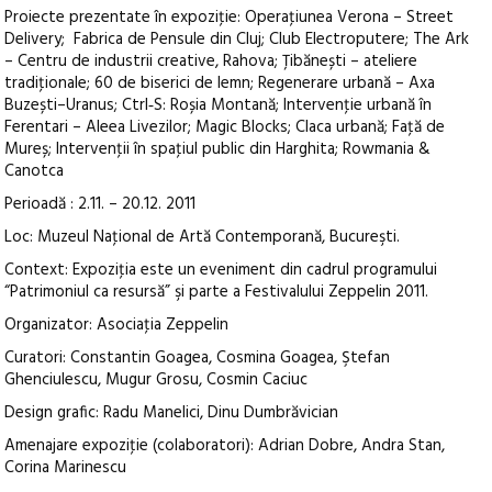
Proiecte prezentate în expoziţie: Operaţiunea Verona – Street
Delivery; Fabrica de Pensule din Cluj; Club Electroputere; The Ark
– Centru de industrii creative, Rahova; Ţibănești – ateliere
tradiţionale; 60 de biserici de lemn; Regenerare urbană – Axa
Buzești–Uranus; Ctrl‑S: Roșia Montană; Intervenţie urbană în
Ferentari – Aleea Livezilor; Magic Blocks; Claca urbană; Faţă de
Mureș; Intervenţii în spaţiul public din Harghita; Rowmania &
Canotca
Perioadă : 2.11. – 20.12. 2011
Loc: Muzeul Naţional de Artă Contemporană, Bucureşti.
Context: Expoziţia este un eveniment din cadrul programului
“Patrimoniul ca resursă” şi parte a Festivalului Zeppelin 2011.
Organizator: Asociaţia Zeppelin
Curatori: Constantin Goagea, Cosmina Goagea, Ştefan
Ghenciulescu, Mugur Grosu, Cosmin Caciuc
Design grafic: Radu Manelici, Dinu Dumbrăvician
Amenajare expoziţie (colaboratori): Adrian Dobre, Andra Stan,
Corina Marinescu