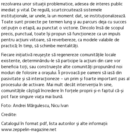
rezolvarea unor situaţii problematice, adesea de interes public
imediat și vital. De regulă, scurtcircuitează sistemele
instituţionale, iar unele, la un moment dat, se instituţionalizează.
Toate sunt proiecte pe termen lung şi au parcurs deja cu succes
cel puţin o etapă, au punctat o victorie. Dincolo însă de scopul
precis, punctual, toate îşi propun să funcţioneze ca un impuls
pentru acţiuni viitoare, să reverbereze, ca modele valabile de
practică; în timp, să schimbe mentalităţi.
Fiecare iniţiativă reuşeşte să regenereze comunităţile locale
existente, determinându-le să participe la acţiuni din care vor
beneficia toţi, sau construieşte alte comunităţi propunând noi
moduri de folosire a orașului. Îi provoacă pe oameni să iasă din
pasivitate şi să interacţioneze – un prim şi foarte important pas al
procesului de activare. Mai mult decât intervenţia în sine,
comunităţile câştigă încredere în forţele proprii şi-n faptul că-și
pot face singure viaţa mai bună.
Foto: Andrei Mărgulescu, Nicu Ivan
Credite:
Catalogul în format pdf, lista autorilor şi alte informaţii:
www.zeppelin-magazine.net