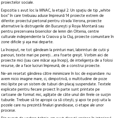
proiectelor sociale.
Expozitia s avut loc la MNAC, la etajul 2. Un spaţiu de tip „white
box” în care trebuiau aduse împreună 14 proiecte extrem de
diferite: proiectul pietonal pentru strada Verona, proiecte
alternative la distrugerile din Bucureşti şi Roşia Montană sau
pentru prezervarea bisericilor de lemn din Oltenia, centre
culturale independente la Craiova şi la Cluj, proiecte comunitare în
zone dificile şi aşa mai departe.
La început, ne tot gândeam la printuri mari, labirinturi de cutii şi
panouri, texte mari pe pereţi….era foarte greşit. Vorbim aici de
proiecte mici (sau care măcar aşa încep), de inteligenţa de a folosi
resurse, de a face lucruri împreună, de a construi proiecte.
Ne-am resetat gândirea către minimizare în loc de expandare: nu
avem nicio imagine mare, ci, dimpotrivă, o multitudine de poze
mici lipite pe un sistem de tuburi din placaj suspendate. Textele
explicate pentru fiecare proiect în parte sunt printate pe
cartoane de format mic, agăţate de câte unul din firele ce susţin
tuburile. Trebuie să te apropii ca să citeşti, şi apoi te poţi uita la
pozele care nu prezintă finaluri grandioase, ci etape ale unor
procese.