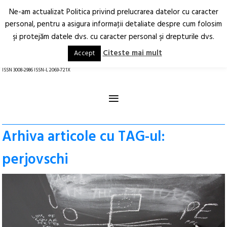
Ne-am actualizat Politica privind prelucrarea datelor cu caracter
Deschide
RO
EN
personal, pentru a asigura informaţii detaliate despre cum folosim
şi protejăm datele dvs. cu caracter personal şi drepturile dvs.
Arhitectură.
Oraș.
Societate.
Citeste mai mult
Accept
revistă online
ISSN 3008-2986 ISSN-L 2069-721X
≡
Arhiva articole cu TAG-ul:
perjovschi