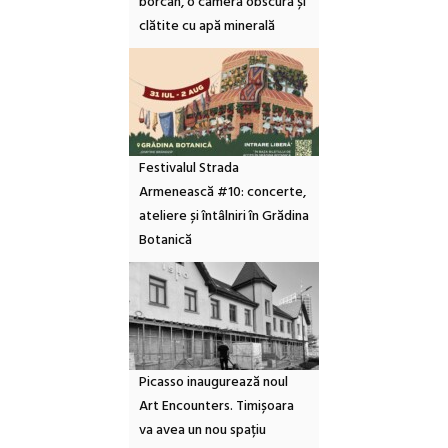
borcan, o cameră obscură și
clătite cu apă minerală
Festivalul Strada
Armenească #10: concerte,
ateliere și întâlniri în Grădina
Botanică
Picasso inaugurează noul
Art Encounters. Timișoara
va avea un nou spațiu