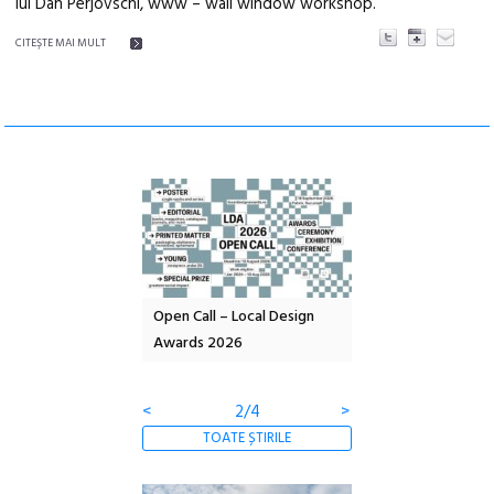
lui Dan Perjovschi, www – wall window workshop.
CITEŞTE MAI MULT
nd: POELANDA – parc
Open Call – Local Design
Anuala de artă urba
e și co-creație
Awards 2026
Artown NOW #5:
Gramatica libertății
<
2/4
>
TOATE ȘTIRILE