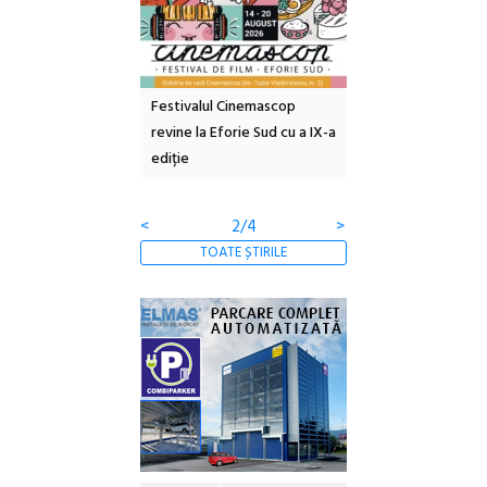
e artă urbană
Festivalul Cinemascop
Sleeping Beauties l
 NOW #5:
revine la Eforie Sud cu a IX-a
dulceață de amintiri
a libertății
ediție
borcan, o cameră ob
clătite cu apă miner
<
2/4
>
TOATE ȘTIRILE