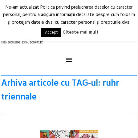
Ne-am actualizat Politica privind prelucrarea datelor cu caracter
Deschide
RO
EN
personal, pentru a asigura informaţii detaliate despre cum folosim
şi protejăm datele dvs. cu caracter personal şi drepturile dvs.
Arhitectură.
Oraș.
Societate.
Citeste mai mult
Accept
revistă online
ISSN 3008-2986 ISSN-L 2069-721X
≡
Arhiva articole cu TAG-ul: ruhr
triennale