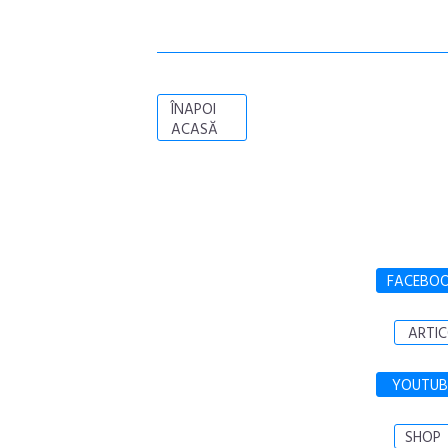
ÎNAPOI
ACASĂ
FACEBO
ARTIC
YOUTUB
SHOP