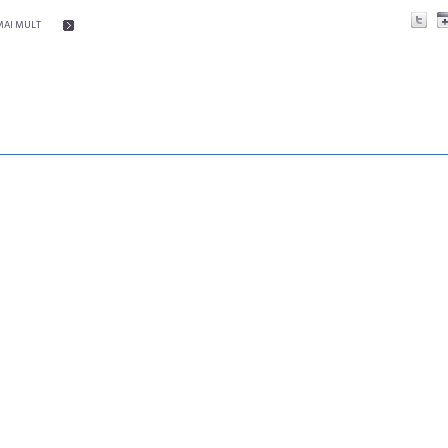
MAI MULT
emascop
Sleeping Beauties la Borsec:
 Sud cu a IX-a
dulceață de amintiri la
borcan, o cameră obscură și
clătite cu apă minerală