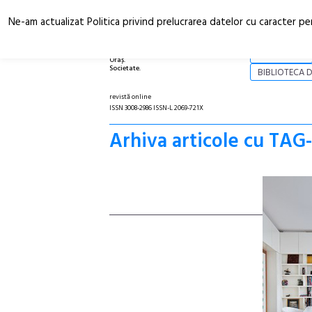
Ne-am actualizat Politica privind prelucrarea datelor cu caracter pe
Arhitectură.
NOI
Oraș.
Societate.
BIBLIOTECA D
revistă online
ISSN 3008-2986 ISSN-L 2069-721X
Arhiva articole cu TAG-