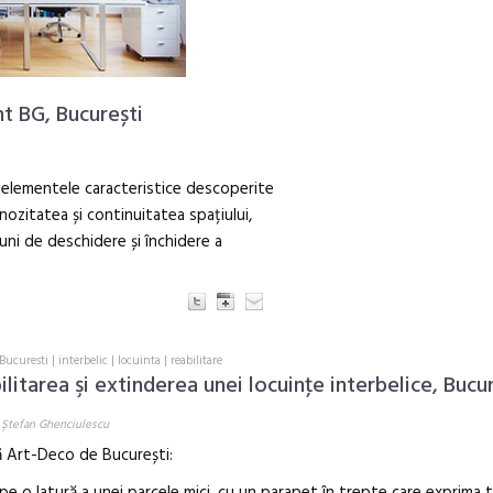
t BG, București
elementele caracteristice descoperite
nozitatea și continuitatea spațiului,
ni de deschidere și închidere a
Bucuresti
|
interbelic
|
locuinta
|
reabilitare
ilitarea şi extinderea unei locuinţe interbelice, Bucu
 Ştefan Ghenciulescu
 Art-Deco de București: