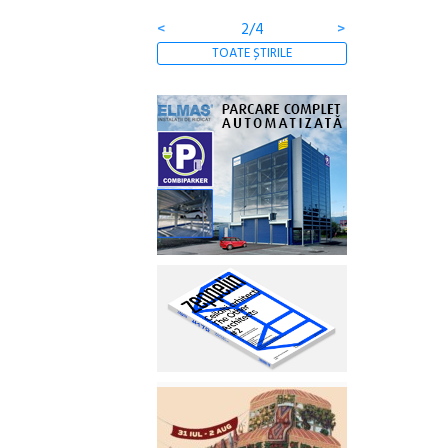
<
2/4
>
TOATE ȘTIRILE