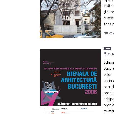
Lipită
însă a
şi sup
cumsec
zonă p
CITEŞTE 
Bien
Echipa
Bucure
celor 
ani în
partici
produc
echipe
proble
multid