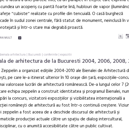
 pe o latură a unei parcele mici, cu un parapet în trepte care exprima 
scundea un acoperiş cu pantă foarte lină, hublouri de vapor (iluminân
rafeţe ˮcubisteˮ realizate cu profile din tencuială. O casă burgheză
ade în sudul zonei centrale, fără statut de monument, neinclusă în 
rotejată și într-o stare mai degrabă proastă.
MAI MULT
bienala arhitectura
|
Bucuresti
|
conferinte
|
expozitii
ala de arhitectura de la Bucuresti 2004, 2006, 2008,
 Zeppelin a organizat ediţiile 2004-2010 ale Bienalei de Arhitectură d
şti, pe care le-a itinerat ulterior în 10 oraşe din ţară, expoziţiile-concu
mai valoroase lucrări de arhitectură românească. De-a lungul celor 7 (
 care echipa zeppelin a construit identitatea şi programul Bienalei, nu
pări la concurs, vizitatorii expoziţiilor şi vizibilitatea internaţională a
ţiei româneşti de arhitectură au fost într-o continuă creştere. Viziu
i zeppelin a fost aceea de a deschide discursul de arhitectură şi
maticile producţiei actuale către un spaţiu de dialog intercultural,
isciplinar, cu o anumită accesibilitate către un public cultivat.