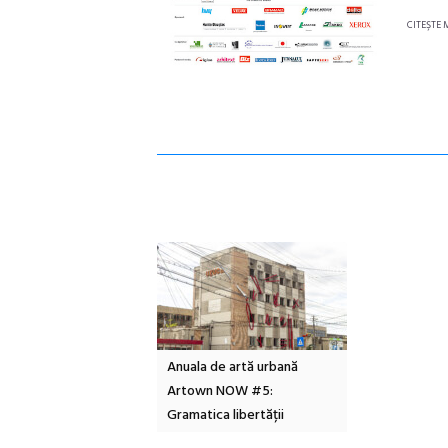
CITEŞTE 
n Call – Local Design
Anuala de artă urbană
Festivalul Cin
rds 2026
Artown NOW #5:
revine la Eforie
Gramatica libertății
ediție