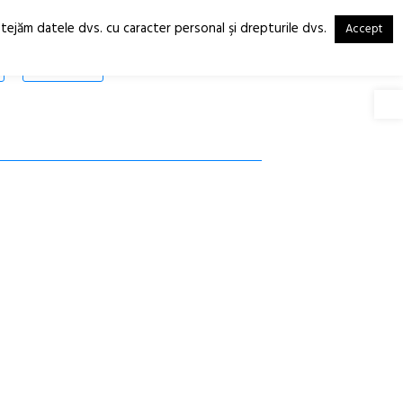
otejăm datele dvs. cu caracter personal şi drepturile dvs.
Accept
RO
EN
SHOP
Deschide