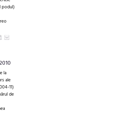
terase
d podul)
vreo
 2010
e la
rs ale
2004-11)
mărul de
nea