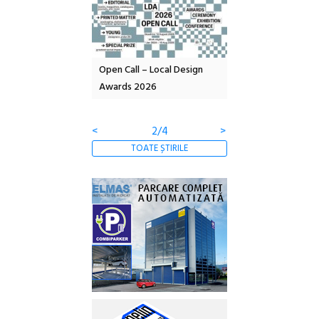
nd: POELANDA – parc
Open Call – Local Design
Anuala de artă urba
e și co-creație
Awards 2026
Artown NOW #5:
Gramatica libertății
<
2/4
>
TOATE ȘTIRILE