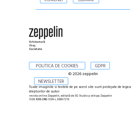
COMENZI
LIBRĂRII
Arhitectură.
Oraș.
Societate.
POLITICA DE COOKIES
GDPR
© 2026 zeppelin
NEWSLETTER
Toate imaginile si textele de pe acest site sunt protejate de legea
drepturilor de autor
revista online Zeppelin, editată de SG Studio și echipa Zeppelin
ISSN 3008-2986 ISSN-L 2069-721X