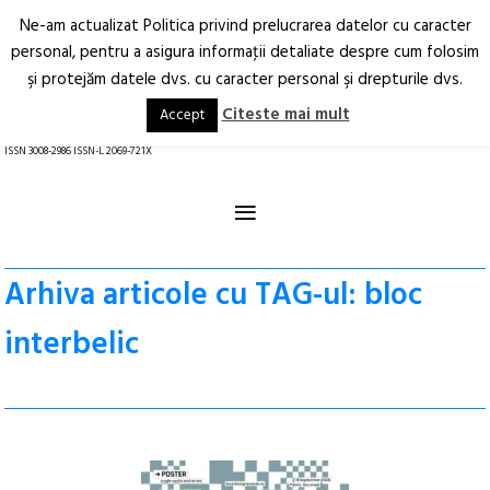
Ne-am actualizat Politica privind prelucrarea datelor cu caracter
Deschide
RO
EN
personal, pentru a asigura informaţii detaliate despre cum folosim
şi protejăm datele dvs. cu caracter personal şi drepturile dvs.
Arhitectură.
Oraș.
Societate.
Citeste mai mult
Accept
revistă online
ISSN 3008-2986 ISSN-L 2069-721X
≡
Arhiva articole cu TAG-ul: bloc
interbelic