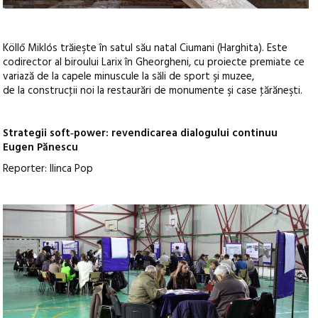
Köllő Miklós trăieşte în satul său natal Ciumani (Harghita). Este
codirector al biroului Larix în Gheorgheni, cu proiecte premiate ce
variază de la capele minuscule la săli de sport şi muzee,
de la construcţii noi la restaurări de monumente şi case ţărăneşti.
Strategii soft‑power: revendicarea dialogului continuu
Eugen Pănescu
Reporter: Ilinca Pop