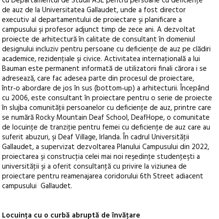
cu Departamentul de Studii ASL pentru persoane cu deficienţe
de auz de la Universitatea Gallaudet, unde a fost director
executiv al departamentului de proiectare şi planificare a
campusului şi profesor adjunct timp de zece ani. A dezvoltat
proiecte de arhitectură în calitate de consultant în domeniul
designului incluziv pentru persoane cu deficienţe de auz pe clădiri
academice, rezidenţiale şi civice. Activitatea internaţională a lui
Bauman este permanent informată de utilizatorii finali cărora i se
adresează, care fac adesea parte din procesul de proiectare,
într‑o abordare de jos în sus (bottom‑up) a arhitecturii. Începând
cu 2006, este consultant în proiectare pentru o serie de proiecte
în slujba comunităţii persoanelor cu deficienţe de auz, printre care
se numără Rocky Mountain Deaf School, DeafHope, o comunitate
de locuinţe de tranziţie pentru femei cu deficienţe de auz care au
suferit abuzuri, şi Deaf Village, Irlanda. În cadrul Universităţii
Gallaudet, a supervizat dezvoltarea Planului Campusului din 2022,
proiectarea şi construcţia celei mai noi reşedinţe studenţeşti a
universităţii şi a oferit consultanţă cu privire la viziunea de
proiectare pentru reamenajarea coridorului 6th Street adiacent
campusului Gallaudet.
Locuinţa cu o curbă abruptă de învăţare