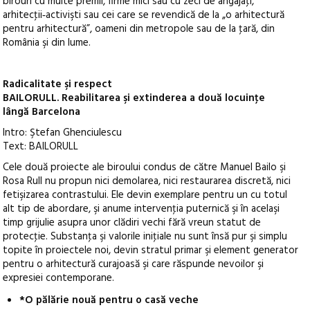
birouri cu multe premii, firme mici sau cu zeci de angajaţi,
arhitecţii‑activişti sau cei care se revendică de la „o arhitectură
pentru arhitectură”, oameni din metropole sau de la ţară, din
România şi din lume.
Radicalitate şi respect
BAILORULL. Reabilitarea şi extinderea a două locuinţe
lângă Barcelona
Intro: Ştefan Ghenciulescu
Text: BAILORULL
Cele două proiecte ale biroului condus de către Manuel Bailo şi
Rosa Rull nu propun nici demolarea, nici restaurarea discretă, nici
fetişizarea contrastului. Ele devin exemplare pentru un cu totul
alt tip de abordare, şi anume intervenţia puternică şi în acelaşi
timp grijulie asupra unor clădiri vechi fără vreun statut de
protecţie. Substanţa şi valorile iniţiale nu sunt însă pur şi simplu
topite în proiectele noi, devin stratul primar şi element generator
pentru o arhitectură curajoasă şi care răspunde nevoilor şi
expresiei contemporane.
*O pălărie nouă pentru o casă veche