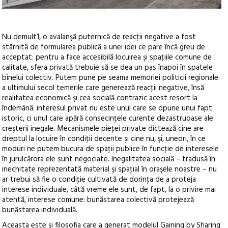
Nu demult1, o avalanşă puternică de reacţii negative a fost
stârnită de formularea publică a unei idei ce pare încă greu de
acceptat: pentru a face accesibilă locuirea şi spaţiile comune de
calitate, sfera privată trebuie să se dea un pas înapoi în spatele
binelui colectiv. Putem pune pe seama memoriei politicii regionale
a ultimului secol temerile care generează reacţii negative, însă
realitatea economică şi cea socială contrazic acest resort la
îndemână: interesul privat nu este unul care se opune unui fapt
istoric, ci unul care apără consecinţele curente dezastruoase ale
creşterii inegale. Mecanismele pieţei private dictează cine are
dreptul la locuire în condiţii decente şi cine nu, şi, uneori, în ce
moduri ne putem bucura de spaţii publice în funcţie de interesele
în jurulcărora ele sunt negociate. Inegalitatea socială – tradusă în
inechitate reprezentată material şi spaţial în oraşele noastre – nu
ar trebui să fie o condiţie cultivată de dorinţa de a proteja
interese individuale, câtă vreme ele sunt, de fapt, la o privire mai
atentă, interese comune: bunăstarea colectivă protejează
bunăstarea individuală.
Aceasta este şi filosofia care a generat modelul Gaining by Sharing