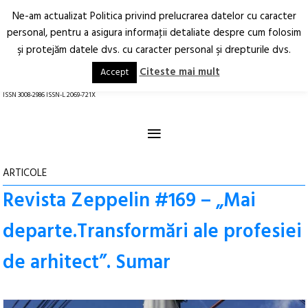
Ne-am actualizat Politica privind prelucrarea datelor cu caracter
Deschide
RO
EN
personal, pentru a asigura informaţii detaliate despre cum folosim
şi protejăm datele dvs. cu caracter personal şi drepturile dvs.
Arhitectură.
Oraș.
Societate.
Citeste mai mult
Accept
revistă online
ISSN 3008-2986 ISSN-L 2069-721X
≡
ARTICOLE
Revista Zeppelin #169 – „Mai
departe.Transformări ale profesiei
de arhitect”. Sumar