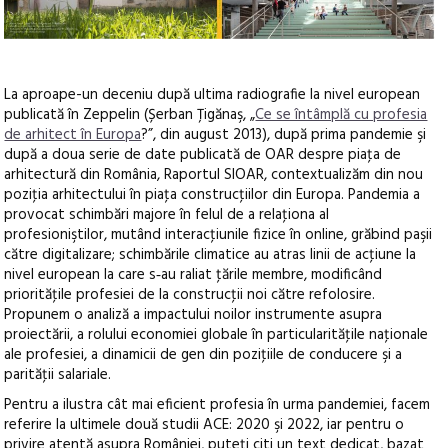
La aproape-un deceniu după ultima radiografie la nivel european
publicată în Zeppelin (Șerban Ţigănaş, „
Ce se întâmplă cu profesia
de arhitect în Europa
?”, din august 2013), după prima pandemie şi
după a doua serie de date publicată de OAR despre piaţa de
arhitectură din România, Raportul SIOAR, contextualizăm din nou
poziţia arhitectului în piaţa construcţiilor din Europa. Pandemia a
provocat schimbări majore în felul de a relaţiona al
profesioniştilor, mutând interacţiunile fizice în online, grăbind paşii
către digitalizare; schimbările climatice au atras linii de acţiune la
nivel european la care s‑au raliat ţările membre, modificând
priorităţile profesiei de la construcţii noi către refolosire.
Propunem o analiză a impactului noilor instrumente asupra
proiectării, a rolului economiei globale în particularităţile naţionale
ale profesiei, a dinamicii de gen din poziţiile de conducere şi a
parităţii salariale.
Pentru a ilustra cât mai eficient profesia în urma pandemiei, facem
referire la ultimele două studii ACE: 2020 şi 2022, iar pentru o
privire atentă asupra României, puteţi citi un text dedicat, bazat