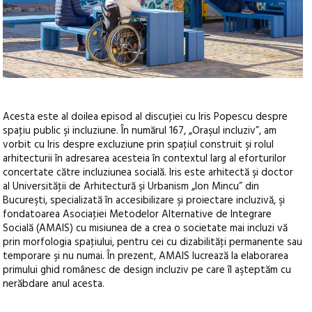
Acesta este al doilea episod al discuţiei cu Iris Popescu despre
spaţiu public şi incluziune. În numărul 167, „Oraşul incluziv”, am
vorbit cu Iris despre excluziune prin spaţiul construit şi rolul
arhitecturii în adresarea acesteia în contextul larg al eforturilor
concertate către incluziunea socială. Iris este arhitectă şi doctor
al Universităţii de Arhitectură şi Urbanism „Ion Mincu” din
Bucureşti, specializată în accesibilizare şi proiectare incluzivă, şi
fondatoarea Asociaţiei Metodelor Alternative de Integrare
Socială (AMAIS) cu misiunea de a crea o societate mai incluzi vă
prin morfologia spaţiului, pentru cei cu dizabilităţi permanente sau
temporare şi nu numai. În prezent, AMAIS lucrează la elaborarea
primului ghid românesc de design incluziv pe care îl aşteptăm cu
nerăbdare anul acesta.