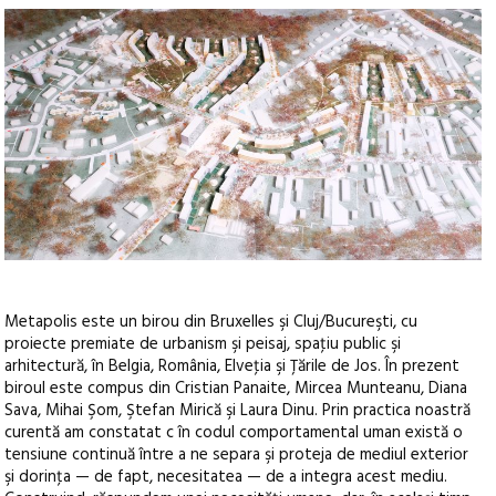
Metapolis este un birou din Bruxelles şi Cluj/Bucureşti, cu
proiecte premiate de urbanism şi peisaj, spaţiu public şi
arhitectură, în Belgia, România, Elveţia şi Ţările de Jos. În prezent
biroul este compus din Cristian Panaite, Mircea Munteanu, Diana
Sava, Mihai Şom, Ştefan Mirică şi Laura Dinu. Prin practica noastră
curentă am constatat c în codul comportamental uman există o
tensiune continuă între a ne separa şi proteja de mediul exterior
şi dorinţa — de fapt, necesitatea — de a integra acest mediu.