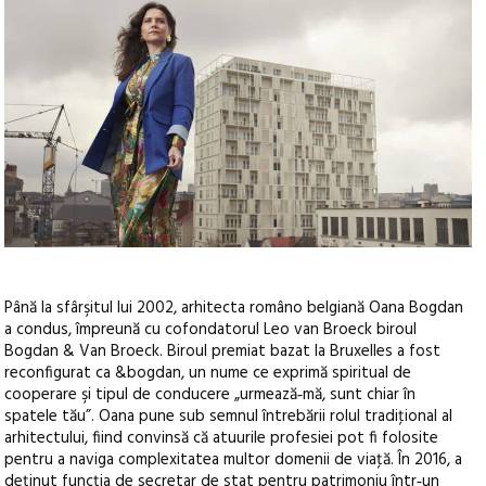
Până la sfârşitul lui 2002, arhitecta româno belgiană Oana Bogdan
a condus, împreună cu cofondatorul Leo van Broeck biroul
Bogdan & Van Broeck. Biroul premiat bazat la Bruxelles a fost
reconfigurat ca &bogdan, un nume ce exprimă spiritual de
cooperare şi tipul de conducere „urmează‑mă, sunt chiar în
spatele tău”. Oana pune sub semnul întrebării rolul tradiţional al
arhitectului, fiind convinsă că atuurile profesiei pot fi folosite
pentru a naviga complexitatea multor domenii de viaţă. În 2016, a
deţinut funcţia de secretar de stat pentru patrimoniu într‑un