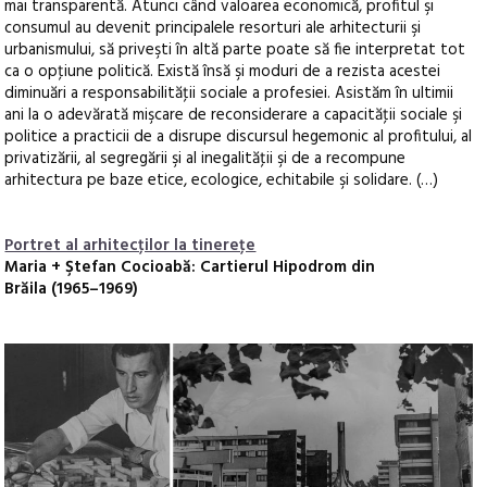
mai transparentă. Atunci când valoarea economică, profitul şi
consumul au devenit principalele resorturi ale arhitecturii şi
urbanismului, să priveşti în altă parte poate să fie interpretat tot
ca o opţiune politică. Există însă şi moduri de a rezista acestei
diminuări a responsabilităţii sociale a profesiei. Asistăm în ultimii
ani la o adevărată mişcare de reconsiderare a capacităţii sociale şi
politice a practicii de a disrupe discursul hegemonic al profitului, al
privatizării, al segregării şi al inegalităţii şi de a recompune
arhitectura pe baze etice, ecologice, echitabile şi solidare. (…)
Portret al arhitecţilor la tinereţe
Maria + Ştefan Cocioabă: Cartierul Hipodrom din
Brăila (1965–1969)