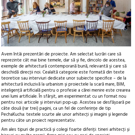
Avem întâi prezentări de proiecte. Am selectat lucrări care să
reprezinte cât mai bine temele, dar să şi fie, dincolo de acestea,
exemple de arhitectură contemporană bună, relevantă şi care să
deschidă direcţii noi. Cealaltă categorie este formată din texte
teoretice sau interviuri dedicate unor subiecte specifice – de la
arhitectură incluzivă la urbanism şi proiectele la scară mare, BIM,
inteligenţă artificială pentru o profesie a cărei menire este crearea
unei lumi artificiale. În sfârşit, am experimentat cu un format nou
pentru noi: articole şi interviuri pop‑up. Acestea se desfăşoară pe
câte două (rar trei) pagini, ca un fel de conferinţe de tip
PechaKucha: textele scurte ale unor arhitecţi şi imagini şi legende
pentru câte un proiect reprezentativ.
Am ales tipuri de practică şi colegi foarte diferiţi: tineri arhitecţi şi