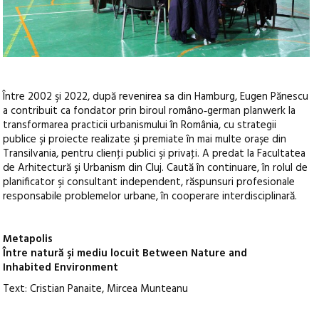
Între 2002 şi 2022, după revenirea sa din Hamburg, Eugen Pănescu
a contribuit ca fondator prin biroul româno‑german planwerk la
transformarea practicii urbanismului în România, cu strategii
publice şi proiecte realizate şi premiate în mai multe oraşe din
Transilvania, pentru clienţi publici şi privaţi. A predat la Facultatea
de Arhitectură şi Urbanism din Cluj. Caută în continuare, în rolul de
planificator şi consultant independent, răspunsuri profesionale
responsabile problemelor urbane, în cooperare interdisciplinară.
Metapolis
Între natură şi mediu locuit Between Nature and
Inhabited Environment
Text: Cristian Panaite, Mircea Munteanu