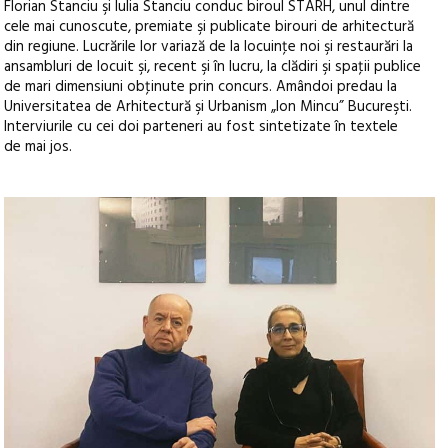
Florian Stanciu şi Iulia Stanciu conduc biroul STARH, unul dintre
cele mai cunoscute, premiate şi publicate birouri de arhitectură
din regiune. Lucrările lor variază de la locuinţe noi şi restaurări la
ansambluri de locuit şi, recent şi în lucru, la clădiri şi spaţii publice
de mari dimensiuni obţinute prin concurs. Amândoi predau la
Universitatea de Arhitectură şi Urbanism „Ion Mincu” Bucureşti.
Interviurile cu cei doi parteneri au fost sintetizate în textele
de mai jos.