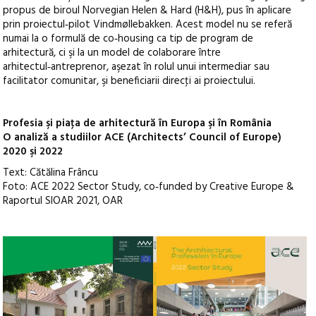
propus de biroul Norvegian Helen & Hard (H&H), pus în aplicare
prin proiectul‑pilot Vindmøllebakken. Acest model nu se referă
numai la o formulă de co‑housing ca tip de program de
arhitectură, ci şi la un model de colaborare între
arhitectul‑antreprenor, aşezat în rolul unui intermediar sau
facilitator comunitar, şi beneficiarii direcţi ai proiectului.
Profesia şi piaţa de arhitectură în Europa şi în România
O analiză a studiilor ACE (Architects’ Council of Europe)
2020 şi 2022
Text: Cătălina Frâncu
Foto: ACE 2022 Sector Study, co‑funded by Creative Europe &
Raportul SIOAR 2021, OAR