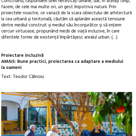
Construind, răspundem unei necesităţi umane, dar, în acelaşi timp,
facem, de cele mai multe ori, un gest împotriva naturii. Prin
proiectele noastre, ce variază de la scara obiectului de arhitectură
la cea urbană şi teritorială, căutăm să aplanăm această tensiune
dintre mediul construit şi mediul său înconjurător şi să iniţiem
cercuri virtuoase, propunând medii de viaţă incluzive, în care
diferitele forme de existenţă împărtăşesc arealul urban. (…)
Proiectare incluzivă
AMAIS: Bune practici, proiectarea ca adaptare a mediului
la oameni
Text: Teodor Călinoiu