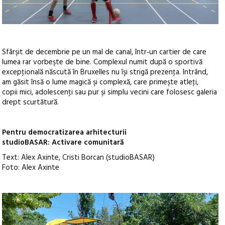
Sfârşit de decembrie pe un mal de canal, într‑un cartier de care
lumea rar vorbeşte de bine. Complexul numit după o sportivă
excepţională născută în Bruxelles nu îşi strigă prezenţa. Intrând,
am găsit însă o lume magică şi complexă, care primeşte atleţi,
copii mici, adolescenţi sau pur şi simplu vecini care folosesc galeria
drept scurtătură.
Pentru democratizarea arhitecturii
studioBASAR: Activare comunitară
Text: Alex Axinte, Cristi Borcan (studioBASAR)
Foto: Alex Axinte