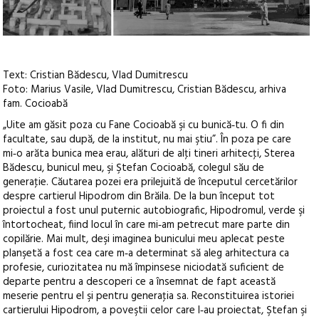
Text: Cristian Bădescu, Vlad Dumitrescu
Foto: Marius Vasile, Vlad Dumitrescu, Cristian Bădescu, arhiva
fam. Cocioabă
„Uite am găsit poza cu Fane Cocioabă şi cu bunică‑tu. O fi din
facultate, sau după, de la institut, nu mai ştiu”. În poza pe care
mi‑o arăta bunica mea erau, alături de alţi tineri arhitecţi, Sterea
Bădescu, bunicul meu, şi Ştefan Cocioabă, colegul său de
generaţie. Căutarea pozei era prilejuită de începutul cercetărilor
despre cartierul Hipodrom din Brăila. De la bun început tot
proiectul a fost unul puternic autobiografic, Hipodromul, verde şi
întortocheat, fiind locul în care mi‑am petrecut mare parte din
copilărie. Mai mult, deşi imaginea bunicului meu aplecat peste
planşetă a fost cea care m‑a determinat să aleg arhitectura ca
profesie, curiozitatea nu mă împinsese niciodată suficient de
departe pentru a descoperi ce a însemnat de fapt această
meserie pentru el şi pentru generaţia sa. Reconstituirea istoriei
cartierului Hipodrom, a poveştii celor care l‑au proiectat, Ştefan şi