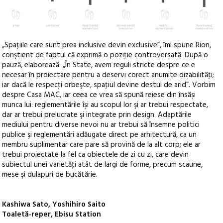
„Spaţiile care sunt prea inclusive devin exclusive”, îmi spune Rion,
conştient de faptul că exprimă o poziţie controversată. După o
pauză, elaborează: „În State, avem reguli stricte despre ce e
necesar în proiectare pentru a deservi corect anumite dizabilităţi;
iar dacă le respecţi orbeşte, spaţiul devine destul de arid”. Vorbim
despre Casa MAC, iar ceea ce vrea să spună reiese din însăşi
munca lui: reglementările îşi au scopul lor şi ar trebui respectate,
dar ar trebui prelucrate şi integrate prin design. Adaptările
mediului pentru diverse nevoi nu ar trebui să însemne politici
publice şi reglementări adăugate direct pe arhitectură, ca un
membru suplimentar care pare să provină de la alt corp; ele ar
trebui proiectate la fel ca obiectele de zi cu zi, care devin
subiectul unei varietăţi atât de largi de forme, precum scaune,
mese şi dulapuri de bucătărie.
Kashiwa Sato, Yoshihiro Saito
Toaletă‑reper, Ebisu Station