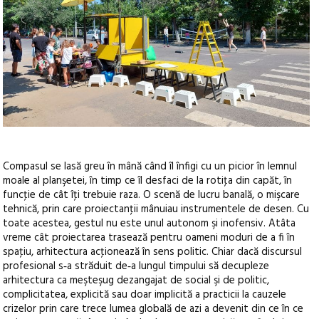
Compasul se lasă greu în mână când îl înfigi cu un picior în lemnul
moale al planşetei, în timp ce îl desfaci de la rotiţa din capăt, în
funcţie de cât îţi trebuie raza. O scenă de lucru banală, o mişcare
tehnică, prin care proiectanţii mânuiau instrumentele de desen. Cu
toate acestea, gestul nu este unul autonom şi inofensiv. Atâta
vreme cât proiectarea trasează pentru oameni moduri de a fi în
spaţiu, arhitectura acţionează în sens politic. Chiar dacă discursul
profesional s‑a străduit de‑a lungul timpului să decupleze
arhitectura ca meşteşug dezangajat de social şi de politic,
complicitatea, explicită sau doar implicită a practicii la cauzele
crizelor prin care trece lumea globală de azi a devenit din ce în ce