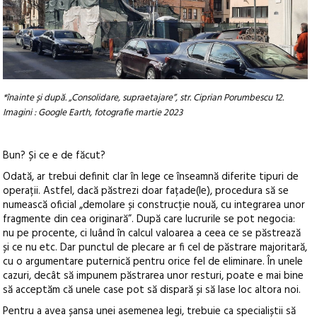
*înainte și după. „
Consolidare, supraetajare”, str. Ciprian Porumbescu 12.
Imagini : Google Earth, fotografie martie 2023
Bun? Și ce e de făcut?
Odată, ar trebui definit clar în lege ce înseamnă diferite tipuri de
operații. Astfel, dacă păstrezi doar fațade(le), procedura să se
numească oficial „demolare și construcție nouă, cu integrarea unor
fragmente din cea originară”. După care lucrurile se pot negocia:
nu pe procente, ci luând în calcul valoarea a ceea ce se păstrează
și ce nu etc. Dar punctul de plecare ar fi cel de păstrare majoritară,
cu o argumentare puternică pentru orice fel de eliminare. În unele
cazuri, decât să impunem păstrarea unor resturi, poate e mai bine
să acceptăm că unele case pot să dispară și să lase loc altora noi.
Pentru a avea șansa unei asemenea legi, trebuie ca specialiștii să