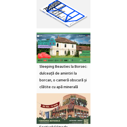
Sleeping Beauties la Borsec:
dulceață de amintiri la
borcan, o cameră obscură și
clătite cu apă minerală