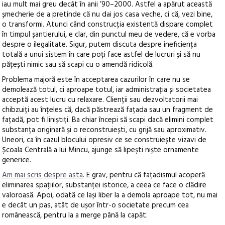
iau mult mai greu decât în anii ’90–2000. Astfel a apărut această
șmecherie de a pretinde că nu dai jos casa veche, ci că, vezi bine,
o transformi. Atunci când construcția existentă dispare complet
în timpul șantierului, e clar, din punctul meu de vedere, că e vorba
despre o ilegalitate. Sigur, putem discuta despre ineficiența
totală a unui sistem în care poți face astfel de lucruri și să nu
pățești nimic sau să scapi cu o amendă ridicolă.
Problema majoră este în acceptarea cazurilor în care nu se
demolează totul, ci aproape totul, iar administrația și societatea
acceptă acest lucru cu relaxare. Clienții sau dezvoltatorii mai
chibzuiți au înțeles că, dacă păstrează fațada sau un fragment de
fațadă, pot fi liniștiți. Ba chiar începi să scapi dacă elimini complet
substanța originară și o reconstruiești, cu grijă sau aproximativ.
Uneori, ca în cazul blocului opresiv ce se construiește vizavi de
Școala Centrală a lui Mincu, ajunge să lipești niște ornamente
generice.
Am mai scris despre asta
. E grav, pentru că fațadismul acoperă
eliminarea spațiilor, substanței istorice, a ceea ce face o clădire
valoroasă. Apoi, odată ce lași liber la a demola aproape tot, nu mai
e decât un pas, atât de ușor într-o societate precum cea
românească, pentru la a merge până la capăt.