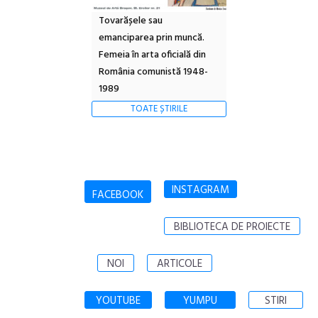
Tovarășele sau
emanciparea prin muncă.
Femeia în arta oficială din
România comunistă 1948-
1989
TOATE ȘTIRILE
INSTAGRAM
FACEBOOK
BIBLIOTECA DE PROIECTE
NOI
ARTICOLE
YOUTUBE
YUMPU
STIRI