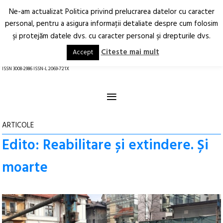
Ne-am actualizat Politica privind prelucrarea datelor cu caracter
Deschide
RO
EN
personal, pentru a asigura informaţii detaliate despre cum folosim
şi protejăm datele dvs. cu caracter personal şi drepturile dvs.
Arhitectură.
Oraș.
Societate.
Citeste mai mult
Accept
revistă online
ISSN 3008-2986 ISSN-L 2069-721X
≡
ARTICOLE
Edito: Reabilitare și extindere. Și
moarte