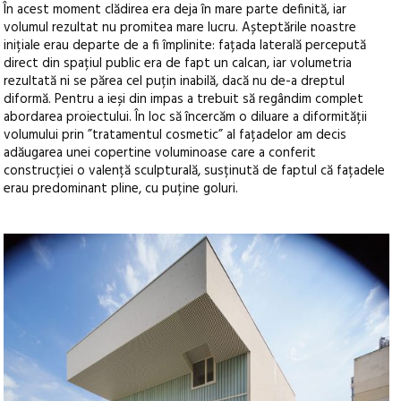
În acest moment clădirea era deja în mare parte definită, iar
volumul rezultat nu promitea mare lucru. Așteptările noastre
inițiale erau departe de a fi împlinite: fațada laterală percepută
direct din spațiul public era de fapt un calcan, iar volumetria
rezultată ni se părea cel puțin inabilă, dacă nu de-a dreptul
diformă. Pentru a ieși din impas a trebuit să regândim complet
abordarea proiectului. În loc să încercăm o diluare a diformității
volumului prin ”tratamentul cosmetic” al fațadelor am decis
adăugarea unei copertine voluminoase care a conferit
construcției o valență sculpturală, susținută de faptul că fațadele
erau predominant pline, cu puține goluri.