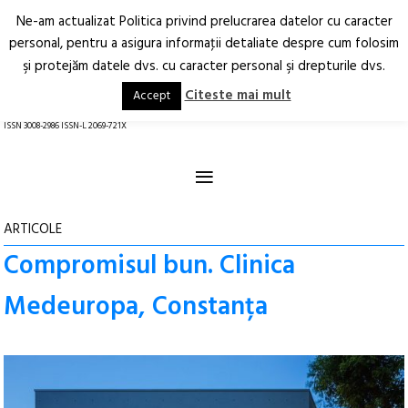
Ne-am actualizat Politica privind prelucrarea datelor cu caracter
Deschide
RO
EN
personal, pentru a asigura informaţii detaliate despre cum folosim
şi protejăm datele dvs. cu caracter personal şi drepturile dvs.
Arhitectură.
Oraș.
Societate.
Citeste mai mult
Accept
revistă online
ISSN 3008-2986 ISSN-L 2069-721X
≡
ARTICOLE
Compromisul bun. Clinica
Medeuropa, Constanța