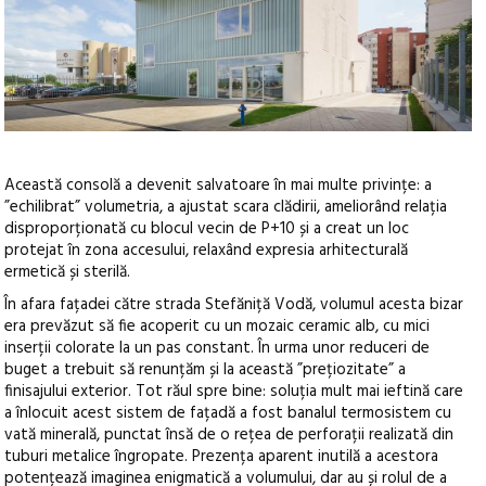
Această consolă a devenit salvatoare în mai multe privințe: a
”echilibrat” volumetria, a ajustat scara clădirii, ameliorând relația
disproporționată cu blocul vecin de P+10 și a creat un loc
protejat în zona accesului, relaxând expresia arhitecturală
ermetică și sterilă.
În afara fațadei către strada Stefăniță Vodă, volumul acesta bizar
era prevăzut să fie acoperit cu un mozaic ceramic alb, cu mici
inserții colorate la un pas constant. În urma unor reduceri de
buget a trebuit să renunțăm și la această ”prețiozitate” a
finisajului exterior. Tot răul spre bine: soluția mult mai ieftină care
a înlocuit acest sistem de fațadă a fost banalul termosistem cu
vată minerală, punctat însă de o rețea de perforații realizată din
tuburi metalice îngropate. Prezența aparent inutilă a acestora
potențează imaginea enigmatică a volumului, dar au și rolul de a