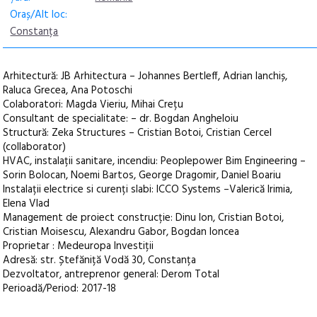
Oraș/Alt loc:
Constanța
Arhitectură: JB Arhitectura – Johannes Bertleff, Adrian Ianchiș,
Raluca Grecea, Ana Potoschi
Colaboratori: Magda Vieriu, Mihai Crețu
Consultant de specialitate: – dr. Bogdan Angheloiu
Structură: Zeka Structures – Cristian Botoi, Cristian Cercel
(collaborator)
HVAC, instalații sanitare, incendiu: Peoplepower Bim Engineering –
Sorin Bolocan, Noemi Bartos, George Dragomir, Daniel Boariu
Instalații electrice si curenți slabi: ICCO Systems –Valerică Irimia,
Elena Vlad
Management de proiect construcție: Dinu Ion, Cristian Botoi,
Cristian Moisescu, Alexandru Gabor, Bogdan Ioncea
Proprietar : Medeuropa Investiții
Adresă: str. Ștefăniță Vodă 30, Constanța
Dezvoltator, antreprenor general: Derom Total
Perioadă/Period: 2017-18