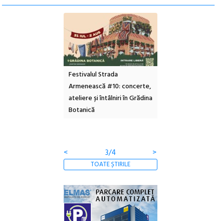
Festivalul Strada
Picasso inaugurează noul
Festivalul 
Armenească #10: concerte,
Art Encounters. Timișoara
revine la Ef
ateliere și întâlniri în Grădina
va avea un nou spațiu
ediție
Botanică
cultural dedicat artei
contemporane, educației și
comunității
<
4/4
>
TOATE ȘTIRILE