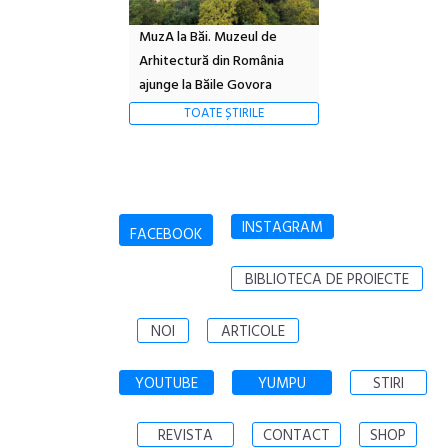
MuzA la Băi. Muzeul de
Arhitectură din România
ajunge la Băile Govora
TOATE ȘTIRILE
INSTAGRAM
FACEBOOK
BIBLIOTECA DE PROIECTE
NOI
ARTICOLE
YOUTUBE
YUMPU
STIRI
REVISTA
CONTACT
SHOP