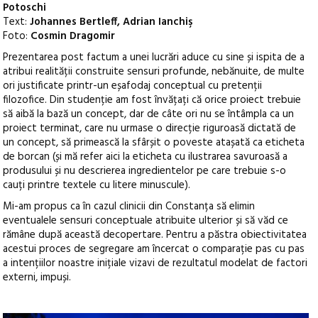
Potoschi
Text:
Johannes Bertleff, Adrian Ianchiş
Foto:
Cosmin Dragomir
Prezentarea post factum a unei lucrări aduce cu sine și ispita de a
atribui realității construite sensuri profunde, nebănuite, de multe
ori justificate printr-un eșafodaj conceptual cu pretenții
filozofice. Din studenție am fost învățați că orice proiect trebuie
să aibă la bază un concept, dar de câte ori nu se întâmpla ca un
proiect terminat, care nu urmase o direcție riguroasă dictată de
un concept, să primească la sfârșit o poveste atașată ca eticheta
de borcan (și mă refer aici la eticheta cu ilustrarea savuroasă a
produsului și nu descrierea ingredientelor pe care trebuie s-o
cauți printre textele cu litere minuscule).
Mi-am propus ca în cazul clinicii din Constanța să elimin
eventualele sensuri conceptuale atribuite ulterior și să văd ce
rămâne după această decopertare. Pentru a păstra obiectivitatea
acestui proces de segregare am încercat o comparație pas cu pas
a intențiilor noastre inițiale vizavi de rezultatul modelat de factori
externi, impuși.