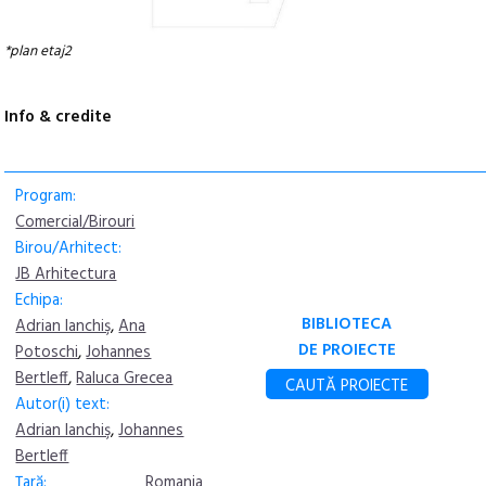
*plan etaj2
Info & credite
Program:
Comercial/Birouri
Birou/Arhitect:
JB Arhitectura
Echipa:
BIBLIOTECA
Adrian Ianchiş
,
Ana
DE PROIECTE
Potoschi
,
Johannes
Bertleff
,
Raluca Grecea
CAUTĂ PROIECTE
Autor(i) text:
Adrian Ianchiş
,
Johannes
Bertleff
Țară:
Romania