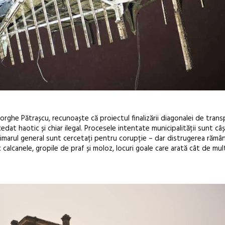
orghe Pătrașcu, recunoaște că proiectul finalizării diagonalei de tran
at haotic și chiar ilegal. Procesele intentate municipalității sunt câș
primarul general sunt cercetați pentru corupție – dar distrugerea rămâ
sc calcanele, gropile de praf și moloz, locuri goale care arată cât de mu