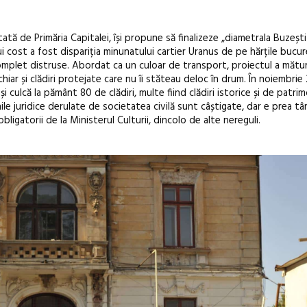
tă de Primăria Capitalei, își propune să finalizeze „diametrala Buzeșt
rui cost a fost dispariția minunatului cartier Uranus de pe hărțile bucu
 complet distruse. Abordat ca un culoar de transport, proiectul a mătu
chiar și clădiri protejate care nu îi stăteau deloc în drum. În noiembrie
 culcă la pământ 80 de clădiri, multe fiind clădiri istorice și de patri
nile juridice derulate de societatea civilă sunt câștigate, dar e prea tâ
bligatorii de la Ministerul Culturii, dincolo de alte nereguli.