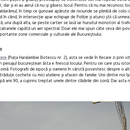
, dar și ei au aerul că nu-și găsesc locul.
Pentru că nu mai recunosc lo
aldarâmul, în timp ce gunoaie apărute de niciunde se plimbă de colo-
d în când, în intersecție apar echipaje de Poliție și atunci știi că urme
ă, una după alta, iar peste cartier se lasă iar huruitul monoton al trafic
a, calcanele capătă un aer spectral. Doar ele mai spun câte ceva din po
portante zone comerciale și culturale ale Bucureștiului.
Festivalul C
revine la Efo
he
ediție
vere
(Piața Haralambie Botescu nr. 2), asta se vede în fiecare zi prin vi
 peisajul bucureștean ăsta e firescul locului. Pentru cei care știu isto
omă. Fotografii de epocă și oamenii în vârstă povestesc despre o altă
răduțe cochete cu mici ateliere și afaceri de familie. Unii dintre noi își
 anii 90, a cuprins treptat unele dintre clădirile din zonă. Dar asta