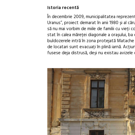
Istoria recentă
În decembrie 2009, municipalitatea reprezenta
Uranus”, proiect demarat în anii 1980 și al că
să nu mai vorbim de miile de familii cu vieți
stat în calea măreței diagonale a orașului, ba 
buldozerele intră în zona protejată Matache și
de locatari sunt evacuați în plină iarnă. Acțiu
fusese deja distrusă, deși nu existau avizele o