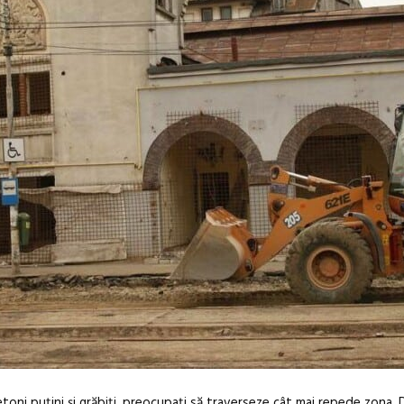
ietoni puțini și grăbiți, preocupați să traverseze cât mai repede zona. 