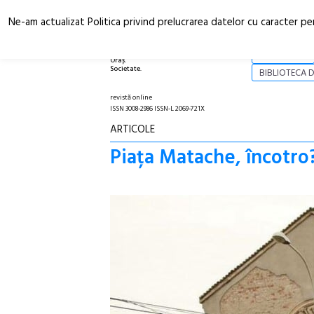
Ne-am actualizat Politica privind prelucrarea datelor cu caracter pe
Arhitectură.
NOI
Oraș.
Societate.
BIBLIOTECA D
revistă online
ISSN 3008-2986 ISSN-L 2069-721X
ARTICOLE
Piața Matache, încotro