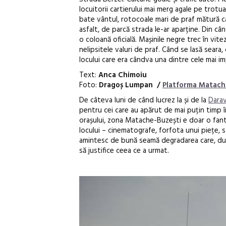
locuitorii cartierului mai merg agale pe trotuar
bate vântul, rotocoale mari de praf mătură c
asfalt, de parcă strada le-ar aparține. Din cân
o coloană oficială. Mașinile negre trec în vitez
nelipsitele valuri de praf. Când se lasă sear
locului care era cândva una dintre cele mai im
Text:
Anca Chimoiu
Foto:
Dragoș Lumpan /
Platforma Matac
De câteva luni de când lucrez la și de la
Dara
pentru cei care au apărut de mai puțin timp în
orașului, zona Matache-Buzești e doar o fant
locului – cinematografe, forfota unui piețe, st
amintesc de bună seamă degradarea care, după
să justifice ceea ce a urmat.