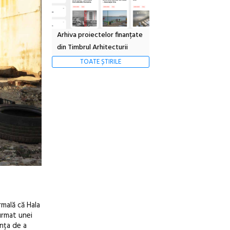
Arhiva proiectelor finanțate
din Timbrul Arhitecturii
TOATE ȘTIRILE
rmală că Hala
urmat unei
ința de a