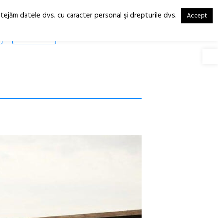
otejăm datele dvs. cu caracter personal şi drepturile dvs.
Accept
RO
EN
SHOP
Deschide