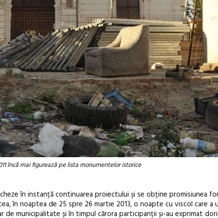
011 încă mai figurează pe lista monumentelor istorice
locheze în instanță continuarea proiectului și se obține promisiunea fo
tea, în noaptea de 25 spre 26 martie 2013, o noapte cu viscol care a 
r de municipalitate și în timpul cărora participanții și-au exprimat dor