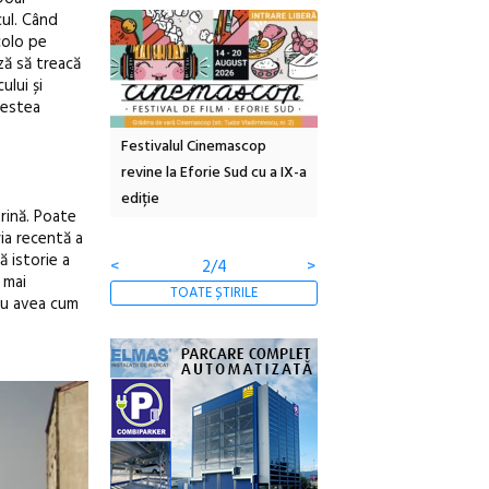
cul. Când
colo pe
ază să treacă
ului și
vestea
inemascop
Sleeping Beauties la Borsec:
Festivalul Strada
rie Sud cu a IX-a
dulceață de amintiri la
Armenească #10: concer
borcan, o cameră obscură și
ateliere și întâlniri în Gr
trină. Poate
clătite cu apă minerală
Botanică
ria recentă a
 istorie a
<
3/4
>
 mai
TOATE ȘTIRILE
 nu avea cum