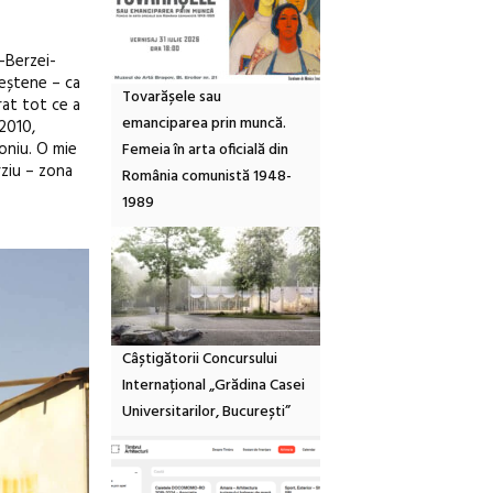
i-Berzei-
reștene – ca
Tovarășele sau
rat tot ce a
emanciparea prin muncă.
 2010,
moniu. O mie
Femeia în arta oficială din
rziu – zona
România comunistă 1948-
1989
Câștigătorii Concursului
Internațional „Grădina Casei
Universitarilor, București”