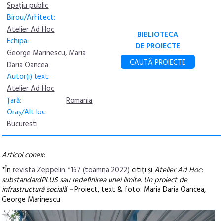
Spațiu public
Birou/Arhitect:
Atelier Ad Hoc
BIBLIOTECA
Echipa:
DE PROIECTE
George Marinescu
,
Maria
CAUTĂ PROIECTE
Daria Oancea
Autor(i) text:
Atelier Ad Hoc
Țară:
Romania
Oraș/Alt loc:
Bucuresti
Articol conex:
*În
revista Zeppelin *167 (toamna 2022)
citiți și
Atelier Ad Hoc:
substandardPLUS sau redefinirea unei limite. Un proiect de
infrastructură socială –
Proiect, text & foto: Maria Daria Oancea,
George Marinescu