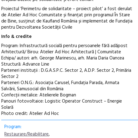
Proiectul ‘Perimetru de solidaritate – proiect pilot’ a fost derulat
de Atelier Ad Hoc Comunitate și finanțat prin programul În Stare
de Bine, susținut de Kaufland România și implementat de Fundația
pentru Dezvoltarea Societății Civile
Info & credite
Program: Infrastructură socială pentru persoanele fără adăpost
Arhitectură/ Birou: Atelier Ad Hoc Arhitectură | Comunitate
Echipa/ autori: arh. George Marinescu, arh. Maria Daria Oancea
Structură: Advance Line
Parteneri instituții : D.G.A.S.P.C. Sector 2, A.D.P. Sector 2, Primăria
Sector 2
Parteneri O.N.G.: Asociația Carusel, Fundația Parada, Armata
Salvării, Samusocial din România
Confecții metalice: Atelierele Bogman
Panouri fotovoltaice: Logistic Operator Construct – Energie
Solară
Photo credit: Atelier Ad Hoc
Program:
Restaurare/Reabilitare
,