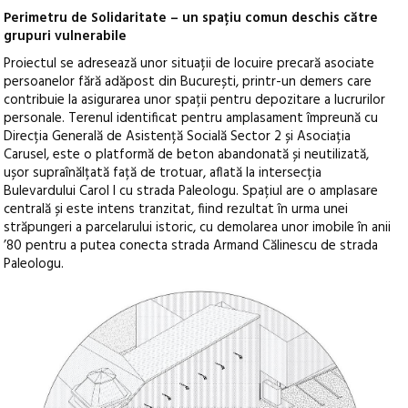
Perimetru de Solidaritate – un spațiu comun deschis către
grupuri vulnerabile
Proiectul se adresează unor situații de locuire precară asociate
persoanelor fără adăpost din București, printr-un demers care
contribuie la asigurarea unor spații pentru depozitare a lucrurilor
personale. Terenul identificat pentru amplasament împreună cu
Direcția Generală de Asistență Socială Sector 2 și Asociația
Carusel, este o platformă de beton abandonată și neutilizată,
ușor supraînălțată față de trotuar, aflată la intersecția
Bulevardului Carol I cu strada Paleologu. Spațiul are o amplasare
centrală și este intens tranzitat, fiind rezultat în urma unei
străpungeri a parcelarului istoric, cu demolarea unor imobile în anii
’80 pentru a putea conecta strada Armand Călinescu de strada
Paleologu.