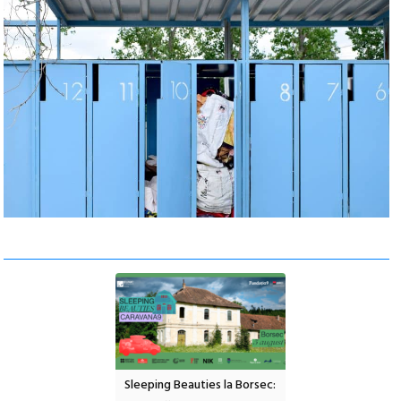
ul Cinemascop
Sleeping Beauties la Borsec:
Festivalul Strada