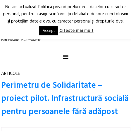
Ne-am actualizat Politica privind prelucrarea datelor cu caracter
Deschide
RO
EN
personal, pentru a asigura informaţii detaliate despre cum folosim
şi protejăm datele dvs. cu caracter personal şi drepturile dvs.
Arhitectură.
Oraș.
Societate.
Citeste mai mult
Accept
revistă online
ISSN 3008-2986 ISSN-L 2069-721X
≡
ARTICOLE
Perimetru de Solidaritate –
proiect pilot. Infrastructură socială
pentru persoanele fără adăpost