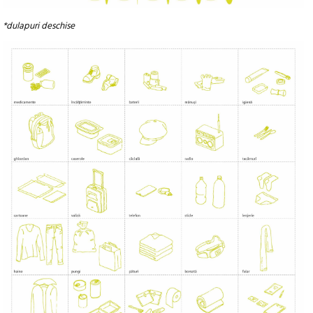
*dulapuri deschise