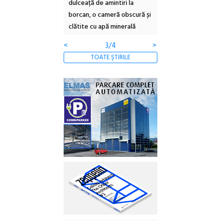
 Eforie Sud cu a IX-a
dulceață de amintiri la
Armenească #10: c
borcan, o cameră obscură și
ateliere și întâlniri 
clătite cu apă minerală
Botanică
<
3/4
>
TOATE ȘTIRILE