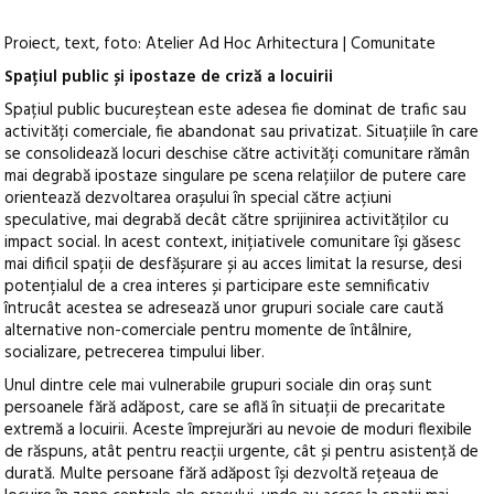
Proiect, text, foto: Atelier Ad Hoc Arhitectura | Comunitate
Spațiul public și ipostaze de criză a locuirii
Spațiul public bucureștean este adesea fie dominat de trafic sau
activități comerciale, fie abandonat sau privatizat. Situațiile în care
se consolidează locuri deschise către activități comunitare rămân
mai degrabă ipostaze singulare pe scena relațiilor de putere care
orientează dezvoltarea orașului în special către acțiuni
speculative, mai degrabă decât către sprijinirea activităților cu
impact social. In acest context, inițiativele comunitare își găsesc
mai dificil spații de desfășurare și au acces limitat la resurse, desi
potențialul de a crea interes și participare este semnificativ
întrucât acestea se adresează unor grupuri sociale care caută
alternative non-comerciale pentru momente de întâlnire,
socializare, petrecerea timpului liber.
Unul dintre cele mai vulnerabile grupuri sociale din oraș sunt
persoanele fără adăpost, care se află în situații de precaritate
extremă a locuirii. Aceste împrejurări au nevoie de moduri flexibile
de răspuns, atât pentru reacții urgente, cât și pentru asistență de
durată. Multe persoane fără adăpost își dezvoltă rețeaua de