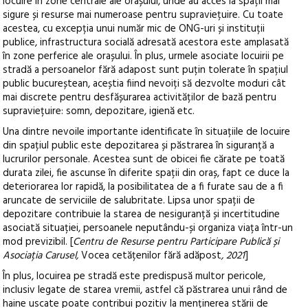
locuire în zone centrale ale orașului, unde au acces la spații mai
sigure și resurse mai numeroase pentru supraviețuire. Cu toate
acestea, cu excepția unui număr mic de ONG-uri și instituții
publice, infrastructura socială adresată acestora este amplasată
în zone perferice ale orașului. În plus, urmele asociate locuirii pe
stradă a persoanelor fără adapost sunt puțin tolerate în spațiul
public bucureștean, aceștia fiind nevoiți să dezvolte moduri cât
mai discrete pentru desfășurarea activităților de bază pentru
supraviețuire: somn, depozitare, igienă etc.
Una dintre nevoile importante identificate în situațiile de locuire
din spațiul public este depozitarea și păstrarea în siguranță a
lucrurilor personale. Acestea sunt de obicei fie cărate pe toată
durata zilei, fie ascunse în diferite spații din oraș, fapt ce duce la
deteriorarea lor rapidă, la posibilitatea de a fi furate sau de a fi
aruncate de serviciile de salubritate. Lipsa unor spații de
depozitare contribuie la starea de nesiguranță și incertitudine
asociată situației, persoanele neputându-și organiza viața într-un
mod previzibil. [
Centru de Resurse pentru Participare Publică și
Asociația Carusel,
Vocea cetățenilor fără adăpost
, 2021
]
În plus, locuirea pe stradă este predispusă multor pericole,
inclusiv legate de starea vremii, astfel că păstrarea unui rând de
haine uscate poate contribui pozitiv la menținerea stării de