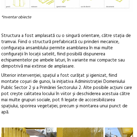
*inventar obiecte
Structura a fost amplasată cu o singură orientare, către stația de
tramvai. Fiind o structură prefabricată cu prinderi mecanice,
configurația ansamblului permite asamblarea în mai multe
configurații în locații satelit, fiind posibilă dispunerea
echipamentelor pe ambele laturi, în variante mai compacte sau
dimpotrivă mai extinse de amplasare.
Ulterior intervenției, spațiul a fost curățat și igienizat, fiind
montate coșuri de gunoi, la inițiativa Administrației Domeniului
Public Sector 2 și a Primăriei Sectorului 2. Alte posibile acțiuni care
pot crește calitatea locului în viitor și deschiderea acestuia către
mai multe grupuri sociale, pot fi legate de acccesibilizarea
spațiului, sporirea vegetației, precum și montarea unui punct de
apă.