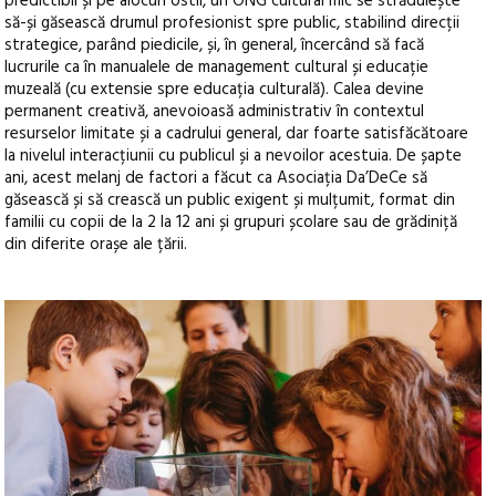
predictibil și pe alocuri ostil, un ONG cultural mic se străduiește
să-și găsească drumul profesionist spre public, stabilind direcții
strategice, parând piedicile, și, în general, încercând să facă
lucrurile ca în manualele de management cultural și educație
muzeală (cu extensie spre educația culturală). Calea devine
permanent creativă, anevoioasă administrativ în contextul
resurselor limitate și a cadrului general, dar foarte satisfăcătoare
la nivelul interacțiunii cu publicul și a nevoilor acestuia. De șapte
ani, acest melanj de factori a făcut ca Asociația Da’DeCe să
găsească și să crească un public exigent și mulțumit, format din
familii cu copii de la 2 la 12 ani și grupuri școlare sau de grădiniță
din diferite orașe ale țării.