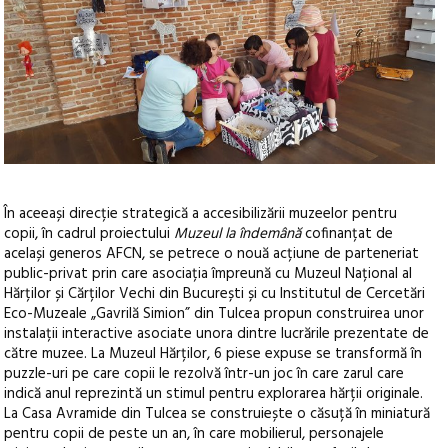
În aceeași direcție strategică a accesibilizării muzeelor pentru
copii, în cadrul proiectului
Muzeul la îndemână
cofinanțat de
același generos AFCN, se petrece o nouă acțiune de parteneriat
public-privat prin care asociația împreună cu Muzeul Național al
Hărților și Cărților Vechi din București și cu Institutul de Cercetări
Eco-Muzeale „Gavrilă Simion” din Tulcea propun construirea unor
instalații interactive asociate unora dintre lucrările prezentate de
către muzee. La Muzeul Hărților, 6 piese expuse se transformă în
puzzle-uri pe care copii le rezolvă într-un joc în care zarul care
indică anul reprezintă un stimul pentru explorarea hărții originale.
La Casa Avramide din Tulcea se construiește o căsuță în miniatură
pentru copii de peste un an, în care mobilierul, personajele