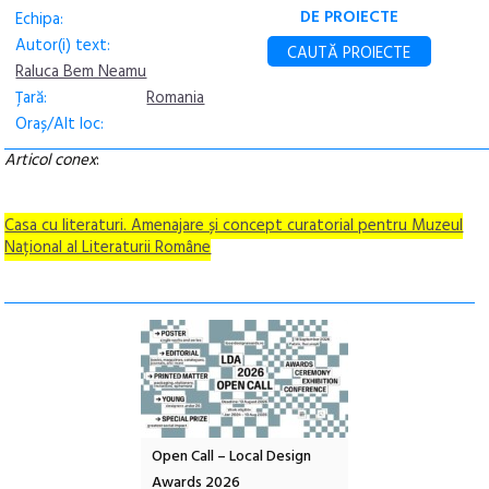
DE PROIECTE
Echipa:
Autor(i) text:
CAUTĂ PROIECTE
Raluca Bem Neamu
Țară:
Romania
Oraș/Alt loc:
Articol conex
:
Casa cu literaturi. Amenajare și concept curatorial pentru Muzeul
Național al Literaturii Române
l – Local Design
Anuala de artă urbană
Festivalul Cinemas
 2026
Artown NOW #5:
revine la Eforie Sud 