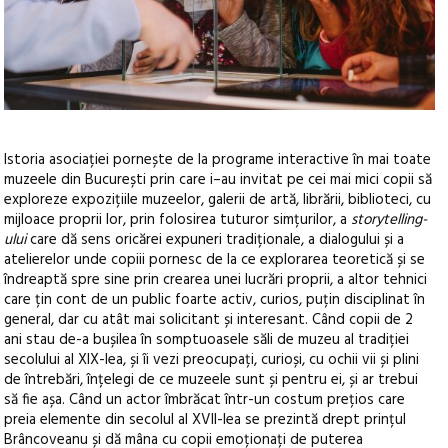
Istoria asociației pornește de la programe interactive în mai toate
muzeele din București prin care i–au invitat pe cei mai mici copii să
exploreze expozițiile muzeelor, galerii de artă, librării, biblioteci, cu
mijloace proprii lor, prin folosirea tuturor simțurilor, a
storytelling-
ului
care dă sens oricărei expuneri tradiționale, a dialogului și a
atelierelor unde copiii pornesc de la ce explorarea teoretică și se
îndreaptă spre sine prin crearea unei lucrări proprii, a altor tehnici
care țin cont de un public foarte activ, curios, puțin disciplinat în
general, dar cu atât mai solicitant și interesant. Când copii de 2
ani stau de-a bușilea în somptuoasele săli de muzeu al tradiției
secolului al XIX-lea, și îi vezi preocupați, curioși, cu ochii vii și plini
de întrebări, înțelegi de ce muzeele sunt și pentru ei, și ar trebui
să fie așa. Când un actor îmbrăcat într-un costum prețios care
preia elemente din secolul al XVII-lea se prezintă drept prințul
Brâncoveanu și dă mâna cu copii emoționați de puterea