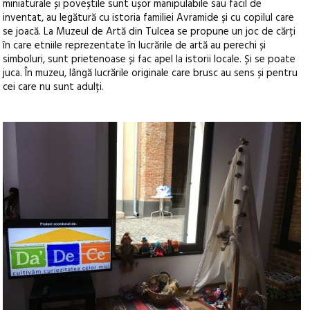
miniaturale și poveștile sunt ușor manipulabile sau facil de
inventat, au legătură cu istoria familiei Avramide și cu copilul care
se joacă. La Muzeul de Artă din Tulcea se propune un joc de cărți
în care etniile reprezentate în lucrările de artă au perechi și
simboluri, sunt prietenoase și fac apel la istorii locale. Și se poate
juca. În muzeu, lângă lucrările originale care brusc au sens și pentru
cei care nu sunt adulți.