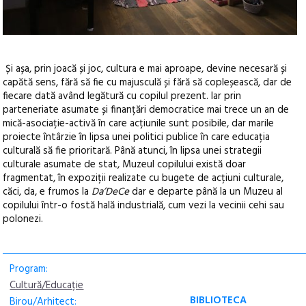
Și așa, prin joacă și joc, cultura e mai aproape, devine necesară și
capătă sens, fără să fie cu majusculă și fără să copleșească, dar de
fiecare dată având legătură cu copilul prezent. Iar prin
parteneriate asumate și finanțări democratice mai trece un an de
mică-asociație-activă în care acțiunile sunt posibile, dar marile
proiecte întârzie în lipsa unei politici publice în care educația
culturală să fie prioritară. Până atunci, în lipsa unei strategii
culturale asumate de stat, Muzeul copilului există doar
fragmentat, în expoziții realizate cu bugete de acțiuni culturale,
căci, da, e frumos la
Da’DeCe
dar e departe până la un Muzeu al
copilului într-o fostă hală industrială, cum vezi la vecinii cehi sau
polonezi.
Program:
Cultură/Educație
BIBLIOTECA
Birou/Arhitect: