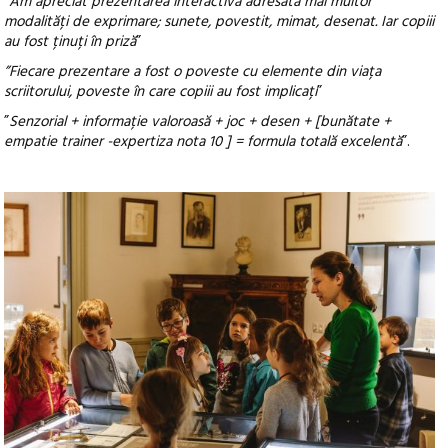
”
Am apreciat prezentarea interactivă adresată mai multor
modalități de exprimare; sunete, povestit, mimat, desenat. Iar copiii
au fost ținuți în priză
”
”Fiecare prezentare a fost o poveste cu elemente din viața
scriitorului, poveste în care copiii au fost implicați
”
”
Senzorial + informație valoroasă + joc + desen + [bunătate +
empatie trainer -expertiza nota 10 ] = formula totală excelentă
”.