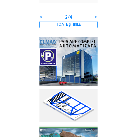
Gramatica libertății
ediție
<
3/4
>
TOATE ȘTIRILE