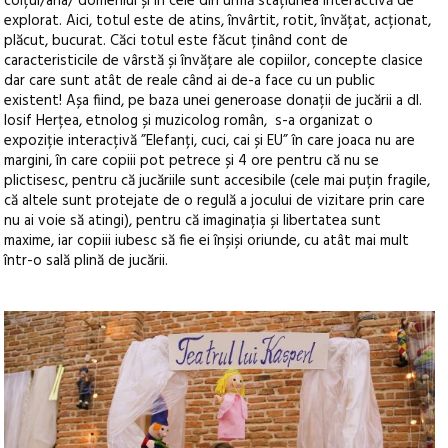
colțul/aria/ domeniul și în cele din urmă stațiunea interactivă de
explorat. Aici, totul este de atins, învârtit, rotit, învățat, acționat,
plăcut, bucurat. Căci totul este făcut ținând cont de
caracteristicile de vârstă și învățare ale copiilor, concepte clasice
dar care sunt atât de reale când ai de-a face cu un public
existent! Așa fiind, pe baza unei generoase donații de jucării a dl.
Iosif Herțea, etnolog și muzicolog român, s-a organizat o
expoziție interacțivă ”Elefanți, cuci, cai și EU” în care joaca nu are
margini, în care copiii pot petrece și 4 ore pentru că nu se
plictisesc, pentru că jucăriile sunt accesibile (cele mai puțin fragile,
că altele sunt protejate de o regulă a jocului de vizitare prin care
nu ai voie să atingi), pentru că imaginația și libertatea sunt
maxime, iar copiii iubesc să fie ei înșiși oriunde, cu atât mai mult
într-o sală plină de jucării.