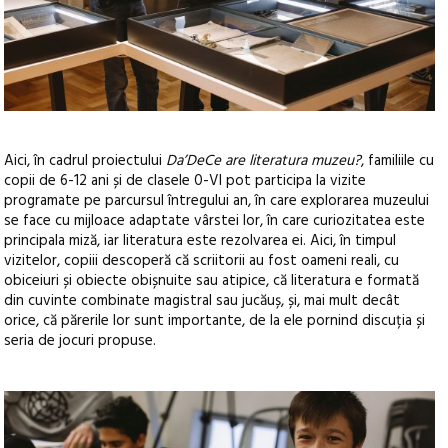
Aici, în cadrul proiectului
Da’DeCe are literatura muzeu?
, familiile cu
copii de 6-12 ani și de clasele 0-VI pot participa la vizite
programate pe parcursul întregului an, în care explorarea muzeului
se face cu mijloace adaptate vârstei lor, în care curiozitatea este
principala miză, iar literatura este rezolvarea ei. Aici, în timpul
vizitelor, copiii descoperă că scriitorii au fost oameni reali, cu
obiceiuri și obiecte obișnuite sau atipice, că literatura e formată
din cuvinte combinate magistral sau jucăuș, și, mai mult decât
orice, că părerile lor sunt importante, de la ele pornind discuția și
seria de jocuri propuse.