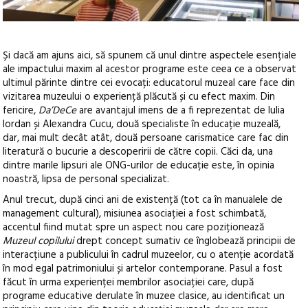
Și dacă am ajuns aici, să spunem că unul dintre aspectele esențiale
ale impactului maxim al acestor programe este ceea ce a observat
ultimul părinte dintre cei evocați: educatorul muzeal care face din
vizitarea muzeului o experiență plăcută și cu efect maxim. Din
fericire,
Da’DeCe
are avantajul imens de a fi reprezentat de Iulia
Iordan și Alexandra Cucu, două specialiste în educație muzeală,
dar, mai mult decât atât, două persoane carismatice care fac din
literatură o bucurie a descoperirii de către copii. Căci da, una
dintre marile lipsuri ale ONG-urilor de educație este, în opinia
noastră, lipsa de personal specializat.
Anul trecut, după cinci ani de existență (tot ca în manualele de
management cultural), misiunea asociației a fost schimbată,
accentul fiind mutat spre un aspect nou care poziționează
Muzeul copilului
drept concept sumativ ce înglobează principii de
interacțiune a publicului în cadrul muzeelor, cu o atenție acordată
în mod egal patrimoniului și artelor contemporane. Pasul a fost
făcut în urma experienței membrilor asociației care, după
programe educative derulate în muzee clasice, au identificat un