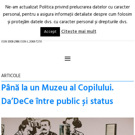
Ne-am actualizat Politica privind prelucrarea datelor cu caracter
Deschide
RO
EN
personal, pentru a asigura informaţii detaliate despre cum folosim
şi protejăm datele dvs. cu caracter personal şi drepturile dvs.
Arhitectură.
Oraș.
Societate.
Citeste mai mult
Accept
revistă online
ISSN 3008-2986 ISSN-L 2069-721X
≡
ARTICOLE
Până la un Muzeu al Copilului.
Da’DeCe între public și status