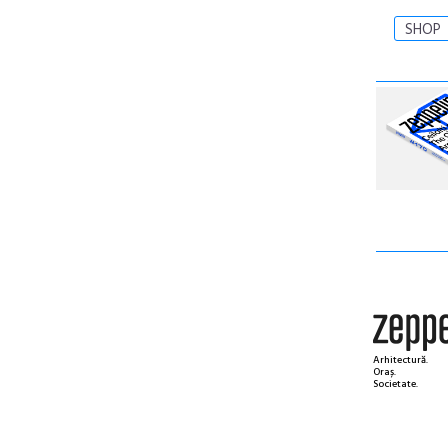
SHOP
Arhitectură.
Oraș.
Societate.