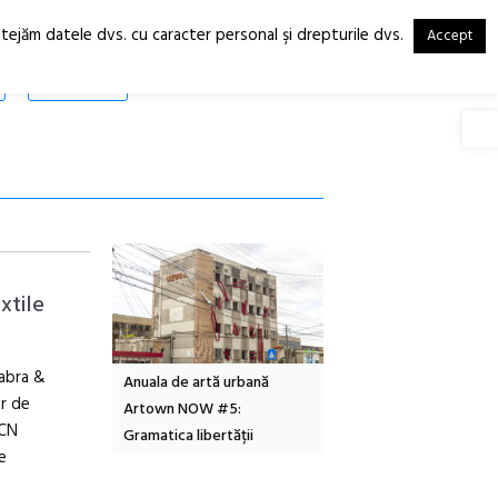
otejăm datele dvs. cu caracter personal şi drepturile dvs.
Accept
RO
EN
SHOP
Deschide
xtile
Fabra &
Local Design
Anuala de artă urbană
Festivalul Cinemascop
er de
6
Artown NOW #5:
revine la Eforie Sud cu a
BCN
Gramatica libertății
ediție
e