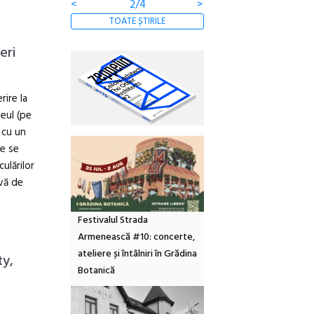
<
2/4
>
TOATE ȘTIRILE
eri
rire la
eul (pe
 cu un
re se
ulărilor
ivă de
Festivalul Strada
Armenească #10: concerte,
ateliere și întâlniri în Grădina
ty,
Botanică