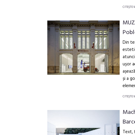
CITEŞTE 
MUZE
Pobl
Din tex
esteti
atunci
ușor a
așează
și a g
elemen
CITEŞTE 
Mach
Barc
Text,