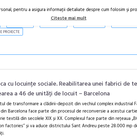
rsonal, pentru a asigura informaţii detaliate despre cum folosim şi pr
Citeste mai mult
ARTICOLE
STIRI
REVISTA PRINT
CONTACT
E PROIECTE
ca cu locuințe sociale. Reabilitarea unei fabrici de te
rearea a 46 de unități de locuit – Barcelona
tul de transformare a clădirii-depozit din vechiul complex industrial 
Open Call – 
din Barcelona face parte din procesul de reconversie a acestui carti
Awards 202
rie textilă din secolele XIX și XX. Complexul face parte din rețeaua „
on factories” și va aduce districtului Sant Andreu peste 28.000 mp d
ți.