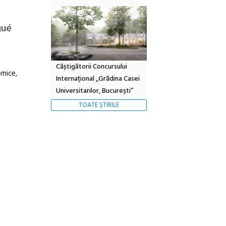
gué
Câștigătorii Concursului
omice,
Internațional „Grădina Casei
Universitarilor, București”
TOATE ȘTIRILE