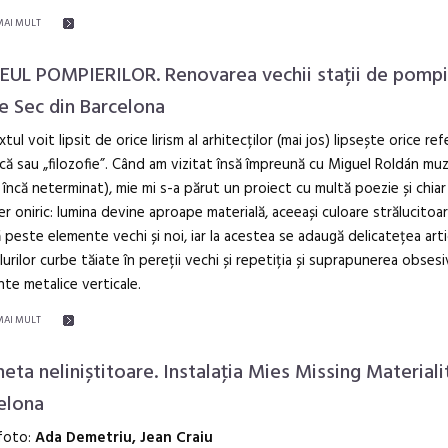
MAI MULT
UL POMPIERILOR. Renovarea vechii stații de pompi
e Sec din Barcelona
tul voit lipsit de orice lirism al arhitecților (mai jos) lipsește orice refe
că sau „filozofie”. Când am vizitat însă împreună cu Miguel Roldán muz
 încă neterminat), mie mi s-a părut un proiect cu multă poezie și chiar
er oniric: lumina devine aproape materială, aceeași culoare strălucitoa
 peste elemente vechi și noi, iar la acestea se adaugă delicatețea artic
olurilor curbe tăiate în pereții vechi și repetiția și suprapunerea obses
te metalice verticale.
MAI MULT
eta neliniștitoare. Instalaţia Mies Missing Materiali
elona
 foto:
Ada Demetriu, Jean Craiu