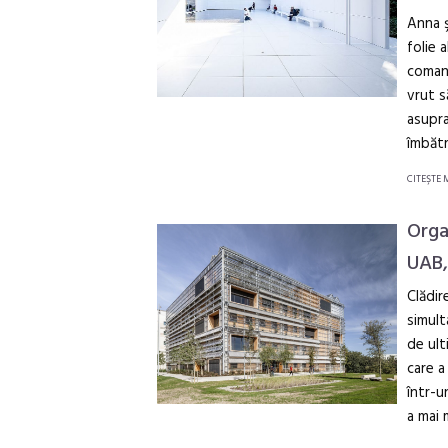
Anna ş
folie 
comand
vrut s
asupra
îmbătr
CITEŞTE 
Orga
UAB,
Clădir
simult
de ult
care a
într-u
a mai 