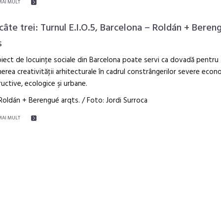
MAI MULT
 câte trei: Turnul E.I.O.5, Barcelona – Roldán + Beren
s
iect de locuinţe sociale din Barcelona poate servi ca dovadă pentru
erea creativităţii arhitecturale în cadrul constrângerilor severe econ
uctive, ecologice şi urbane.
Roldán + Berengué arqts. / Foto: Jordi Surroca
MAI MULT