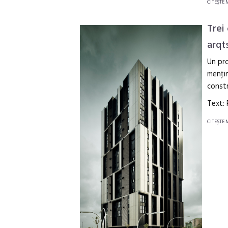
CITEŞTE 
Trei
arqt
Un pro
menţin
constr
Text: 
CITEŞTE 