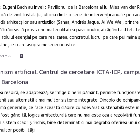
i Eugeni Bach au învelit Pavilionul de la Barcelona al lui Mies van der 
albă de vinil. Instalaţia, ultima dintr o serie de intervenţii anuale pe car
ă arhitecţilor sau artiştilor (Sanaa, Andrés Jaque, Ai We Wei, printre al
ă îi răpească provizoriu materialitatea pavilionului, atrăgând astfel at
 rolului esenţial pe care realizarea, concretul, lucrul pe care pui mâna ş
âneşte o are asupra meseriei noastre.
MAI MULT
nism artificial. Centrul de cercetare ICTA-ICP, camp
 Barcelona
ea respiră, se adaptează, se înfige bine în pământ, permite funcționar
ană sau alternată a mai multor sisteme integrate. Dincolo de echipa
imă generație, ce face această clădire cu adevărat sustenabilă este m
 fost gândită, logica arhitecturală care nu mai este cea a rezolvării fu
n sistem stabil și închis, bine determinat ci mai degrabă oferirea unui c
multor posibilități.