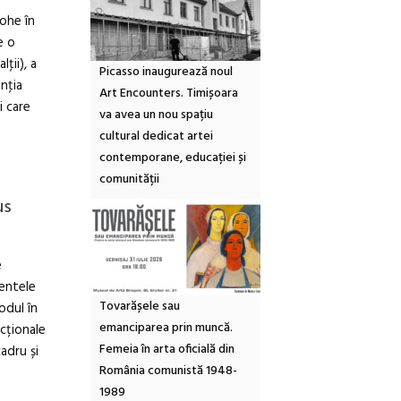
Rohe în
e o
ţii), a
Picasso inaugurează noul
enţia
Art Encounters. Timișoara
i care
va avea un nou spațiu
cultural dedicat artei
contemporane, educației și
comunității
us
e
mentele
Tovarășele sau
odul în
emanciparea prin muncă.
ncționale
Femeia în arta oficială din
adru și
România comunistă 1948-
1989