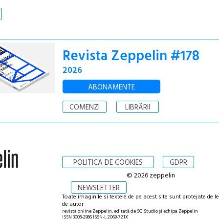
Revista Zeppelin #178
2026
ABONAMENTE
COMENZI
LIBRĂRII
POLITICA DE COOKIES
GDPR
© 2026 zeppelin
NEWSLETTER
Toate imaginile si textele de pe acest site sunt protejate de l
de autor
revista online Zeppelin, editată de SG Studio și echipa Zeppelin
ISSN 3008-2986 ISSN-L 2069-721X