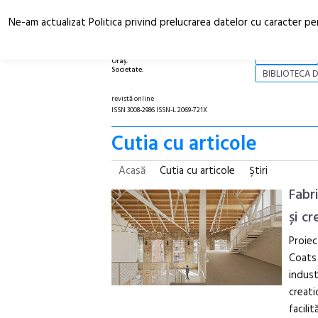
Ne-am actualizat Politica privind prelucrarea datelor cu caracter pe
Arhitectură.
NOI
Oraș.
Societate.
BIBLIOTECA D
revistă online
ISSN 3008-2986 ISSN-L 2069-721X
Cutia cu articole
Acasă
Cutia cu articole
Ştiri
Fabri
și c
Proiec
Coats 
indust
creati
facilită