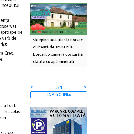
 începutul
zența
u observat
ai aproape de
e vară de
ties la Borsec:
Festivalul Strada
Picasso inaugurează nou
iști.
mintiri la
Armenească #10: concerte,
Art Encounters. Timișoa
a Creț,
meră obscură și
ateliere și întâlniri în Grădina
va avea un nou spațiu
e.
ă minerală
Botanică
cultural dedicat artei
contemporane, educației
comunității
<
3/4
>
TOATE ȘTIRILE
ia a fost
m în același
ndem
ezat pe