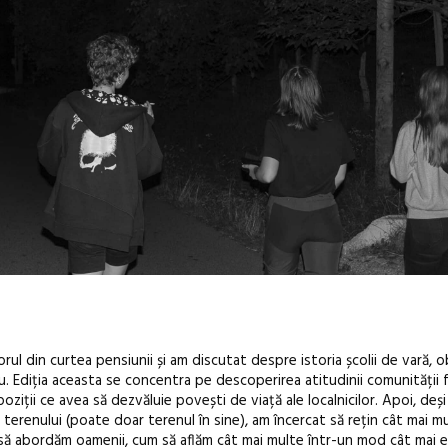
ul din curtea pensiunii și am discutat despre istoria școlii de vară, o
iu. Ediția aceasta se concentra pe descoperirea atitudinii comunității 
xpoziții ce avea să dezvăluie povești de viață ale localnicilor. Apoi, deși
erenului (poate doar terenul în sine), am încercat să rețin cât mai m
ă abordăm oamenii, cum să aflăm cât mai multe într-un mod cât mai eti