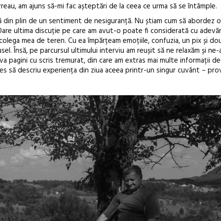
vreau, am ajuns să-mi fac așteptări de la ceea ce urma să se întâmple.
tă din plin de un sentiment de nesiguranță. Nu știam cum să abordez 
 Oare ultima discuție pe care am avut-o poate fi considerată cu adevă
olega mea de teren. Cu ea împărțeam emoțiile, confuzia, un pix și dou
el. Însă, pe parcursul ultimului interviu am reușit să ne relaxăm și ne
va pagini cu scris tremurat, din care am extras mai multe informații d
ales să descriu experiența din ziua aceea printr-un singur cuvânt – pro