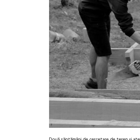
Două săptămâni de cercetare de teren și atel