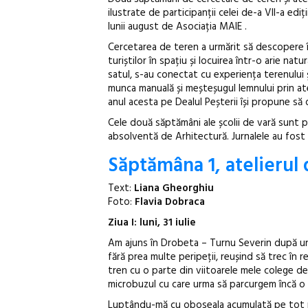
ilustrate de participanții celei de-a VII-a ediți
lunii august de Asociația MAIE .
Cercetarea de teren a urmărit să descopere în
turiștilor în spațiu și locuirea într-o arie na
satul, s-au conectat cu experiența terenului ș
munca manuală și meșteșugul lemnului prin atel
anul acesta pe Dealul Peșterii își propune să d
Cele două săptămâni ale școlii de vară sunt 
absolventă de Arhitectură. Jurnalele au fost 
Săptămâna 1, atelierul 
Text:
Liana Gheorghiu
Foto:
Flavia Dobraca
Ziua I: luni, 31 iulie
Am ajuns în Drobeta – Turnu Severin după un 
fără prea multe peripeții, reușind să trec în re
tren cu o parte din viitoarele mele colege de
microbuzul cu care urma să parcurgem încă o 
Luptându-mă cu oboseala acumulată pe tot parc