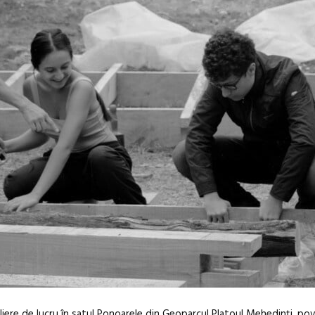
iere de lucru în satul Ponoarele din Geoparcul Platoul Mehedinți, pov