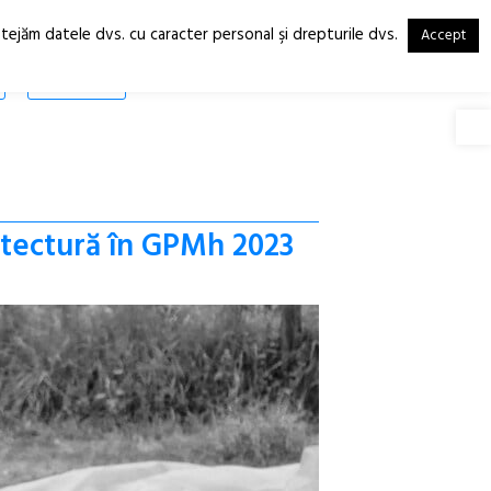
otejăm datele dvs. cu caracter personal şi drepturile dvs.
Accept
RO
EN
SHOP
Deschide
hitectură în GPMh 2023