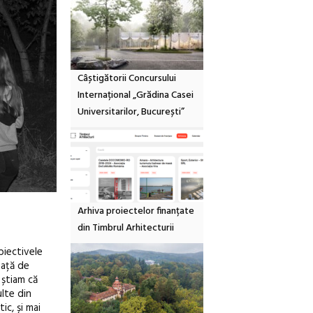
Câștigătorii Concursului
Internațional „Grădina Casei
Universitarilor, București”
Arhiva proiectelor finanțate
din Timbrul Arhitecturii
biectivele
față de
 știam că
ulte din
c, și mai