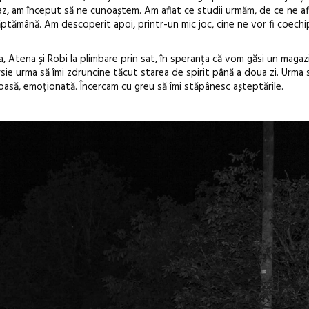
gaz, am început să ne cunoaștem. Am aflat ce studii urmăm, de ce ne afl
tămână. Am descoperit apoi, printr-un mic joc, cine ne vor fi coechip
via, Atena și Robi la plimbare prin sat, în speranța că vom găsi un magaz
ie urma să îmi zdruncine tăcut starea de spirit până a doua zi. Urma 
oasă, emoționată. Încercam cu greu să îmi stăpânesc așteptările.