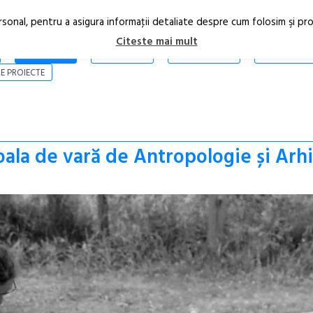
rsonal, pentru a asigura informaţii detaliate despre cum folosim şi pr
Citeste mai mult
ARTICOLE
STIRI
REVISTA PRINT
CONTACT
E PROIECTE
coala de vară de Antropologie și Ar