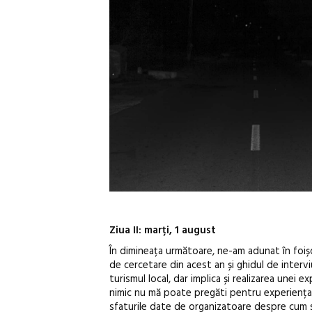
Ziua II: marți, 1 august
În dimineața următoare, ne-am adunat în foișor
de cercetare din acest an și ghidul de interv
turismul local, dar implica și realizarea unei e
nimic nu mă poate pregăti pentru experiența t
sfaturile date de organizatoare despre cum s