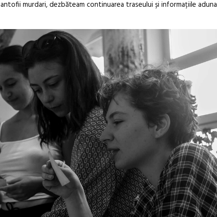
pantofii murdari, dezbăteam continuarea traseului și informațiile aduna