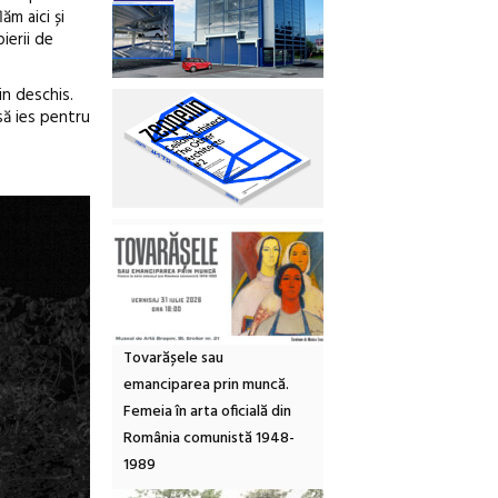
ăm aici și
ierii de
in deschis.
să ies pentru
Tovarășele sau
emanciparea prin muncă.
Femeia în arta oficială din
România comunistă 1948-
1989