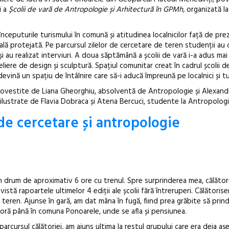
i a
Școlii de vară de Antropologie și Arhitectură în GPMh,
organizată la
ceputurile turismului în comună și atitudinea localnicilor față de pre
turală protejată. Pe parcursul zilelor de cercetare de teren studenții a
i au realizat interviuri. A doua săptămână a școlii de vară i-a adus m
iere de design și sculptură. Spațiul comunitar creat în cadrul școlii d
Sleeping Beau
evină un spațiu de întâlnire care să-i aducă împreună pe localnici și tur
dulceață de a
povestite de Liana Gheorghiu, absolventă de Antropologie și Alexandr
borcan, o ca
ilustrate de Flavia Dobraca și Atena Bercuci, studente la Antropologi
clătite cu ap
de cercetare și antropologie
drum de aproximativ 6 ore cu trenul. Spre surprinderea mea, călător
vistă rapoartele ultimelor 4 ediții ale școlii fără întreruperi. Călătorise
 teren. Ajunse în gară, am dat mâna în fugă, fiind prea grăbite să pri
oră până în comuna Ponoarele, unde se afla și pensiunea.
ursul călătoriei, am ajuns ultima la restul grupului care era deja aș