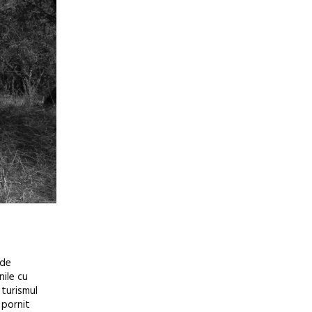
 de
nile cu
 turismul
 pornit