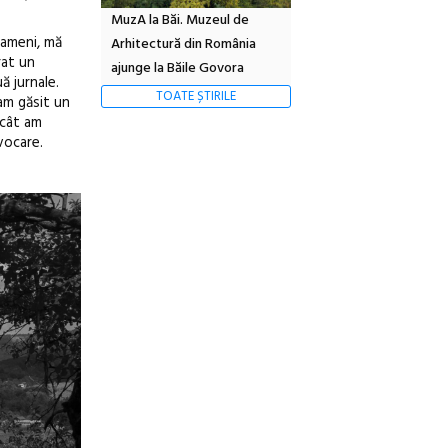
MuzA la Băi. Muzeul de
oameni, mă
Arhitectură din România
rat un
ajunge la Băile Govora
ă jurnale.
TOATE ȘTIRILE
-am găsit un
ecât am
vocare.