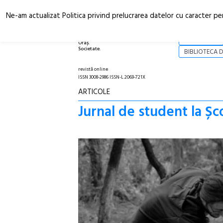
Ne-am actualizat Politica privind prelucrarea datelor cu caracter pe
Arhitectură.
NOI
Oraș.
Societate.
BIBLIOTECA D
revistă online
ISSN 3008-2986 ISSN-L 2069-721X
ARTICOLE
Jurnal de student la Ș