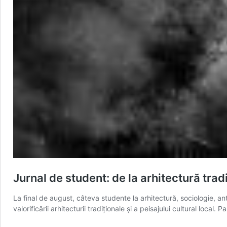
Jurnal de student: de la arhitectură trad
La final de august, câteva studente la arhitectură, sociologie, an
valorificării arhitecturii tradiționale și a peisajului cultural loca