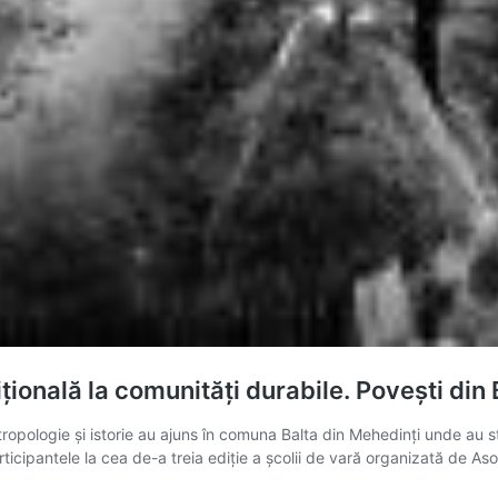
ițională la comunități durabile. Povești din
tropologie și istorie au ajuns în comuna Balta din Mehedinți unde au st
l. Participantele la cea de-a treia ediție a școlii de vară organizată de 