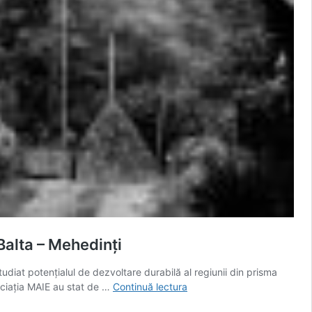
 Balta – Mehedinți
udiat potențialul de dezvoltare durabilă al regiunii din prisma
Jurnal
Asociația MAIE au stat de …
Continuă lectura
de