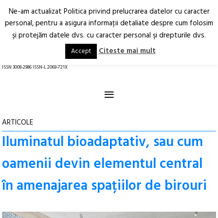
Ne-am actualizat Politica privind prelucrarea datelor cu caracter
Deschide
RO
EN
personal, pentru a asigura informaţii detaliate despre cum folosim
şi protejăm datele dvs. cu caracter personal şi drepturile dvs.
Arhitectură.
Oraș.
Societate.
Citeste mai mult
Accept
revistă online
ISSN 3008-2986 ISSN-L 2069-721X
≡
ARTICOLE
Iluminatul bioadaptativ, sau cum
oamenii devin elementul central
în amenajarea spațiilor de birouri