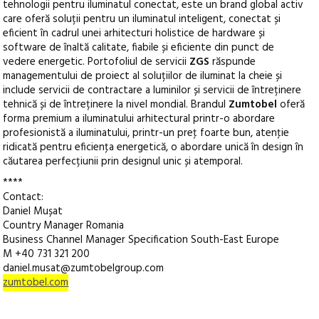
tehnologii pentru iluminatul conectat, este un brand global activ
care oferă soluții pentru un iluminatul inteligent, conectat și
eficient în cadrul unei arhitecturi holistice de hardware și
software de înaltă calitate, fiabile și eficiente din punct de
vedere energetic. Portofoliul de servicii
ZGS
răspunde
managementului de proiect al soluțiilor de iluminat la cheie și
include servicii de contractare a luminilor și servicii de întreținere
tehnică și de întreținere la nivel mondial. Brandul
Zumtobel
oferă
forma premium a iluminatului arhitectural printr-o abordare
profesionistă a iluminatului, printr-un preţ foarte bun, atenţie
ridicată pentru eficienţa energetică, o abordare unică în design în
căutarea perfecțiunii prin designul unic și atemporal.
****
Contact:
Daniel Mușat
Country Manager Romania
Business Channel Manager Specification South-East Europe
M +40 731 321 200
daniel.musat@zumtobelgroup.com
zumtobel.com