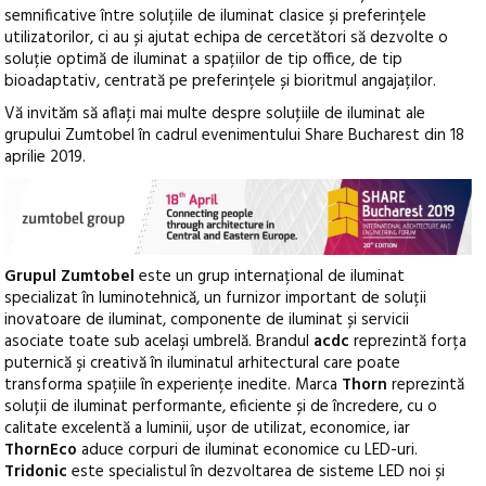
semnificative între soluțiile de iluminat clasice și preferințele
utilizatorilor, ci au și ajutat echipa de cercetători să dezvolte o
soluție optimă de iluminat a spațiilor de tip office, de tip
bioadaptativ, centrată pe preferințele și bioritmul angajaților.
Vă invităm să aflaţi mai multe despre soluţiile de iluminat ale
grupului Zumtobel în cadrul evenimentului Share Bucharest din 18
aprilie 2019.
Grupul Zumtobel
este un grup internațional de iluminat
specializat în luminotehnică, un furnizor important de soluții
inovatoare de iluminat, componente de iluminat și servicii
asociate toate sub acelaşi umbrelă. Brandul
acdc
reprezintă forța
puternică şi creativă în iluminatul arhitectural care poate
transforma spațiile în experiențe inedite. Marca
Thorn
reprezintă
soluții de iluminat performante, eficiente și de încredere, cu o
calitate excelentă a luminii, ușor de utilizat, economice, iar
ThornEco
aduce corpuri de iluminat economice cu LED-uri.
Tridonic
este specialistul în dezvoltarea de sisteme LED noi și