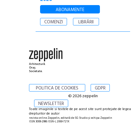
ABONAMENTE
COMENZI
LIBRĂRII
Arhitectură.
Oraș.
Societate.
POLITICA DE COOKIES
GDPR
© 2026 zeppelin
NEWSLETTER
Toate imaginile si textele de pe acest site sunt protejate de legea
drepturilor de autor
revista online Zeppelin, editată de SG Studio și echipa Zeppelin
ISSN 3008-2986 ISSN-L 2069-721X