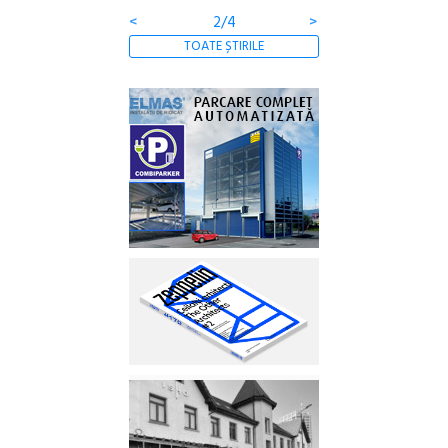
<
2/4
>
TOATE ȘTIRILE