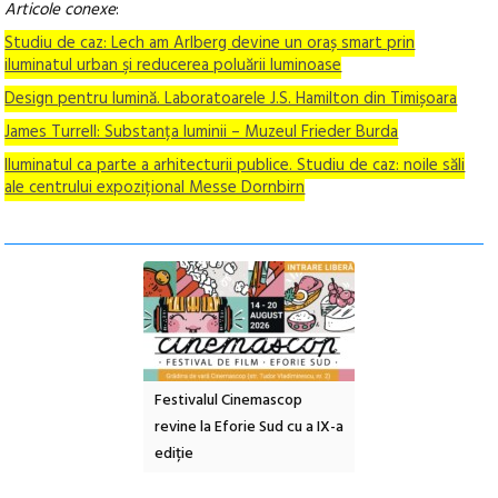
Articole conexe
:
Studiu de caz: Lech am Arlberg devine un oraș smart prin
iluminatul urban şi reducerea poluării luminoase
Design pentru lumină. Laboratoarele J.S. Hamilton din Timișoara
James Turrell: Substanța luminii – Muzeul Frieder Burda
Iluminatul ca parte a arhitecturii publice. Studiu de caz: noile săli
ale centrului expozițional Messe Dornbirn
e artă urbană
Festivalul Cinemascop
Sleeping Beauties l
 NOW #5:
revine la Eforie Sud cu a IX-a
dulceață de amintiri
a libertății
ediție
borcan, o cameră ob
clătite cu apă miner