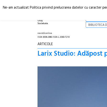
Ne-am actualizat Politica privind prelucrarea datelor cu caracter pe
Arhitectură.
NOI
Oraș.
Societate.
BIBLIOTECA D
revistă online
ISSN 3008-2986 ISSN-L 2069-721X
ARTICOLE
Larix Studio: Adăpost 