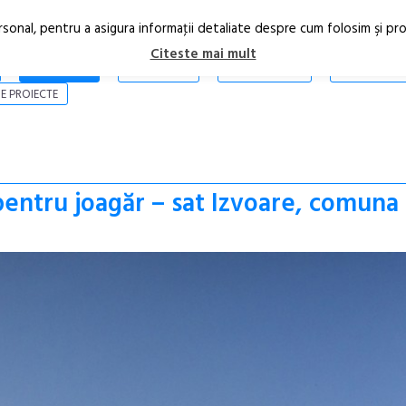
rsonal, pentru a asigura informaţii detaliate despre cum folosim şi pr
Citeste mai mult
ARTICOLE
STIRI
REVISTA PRINT
CONTACT
E PROIECTE
pentru joagăr – sat Izvoare, comuna 