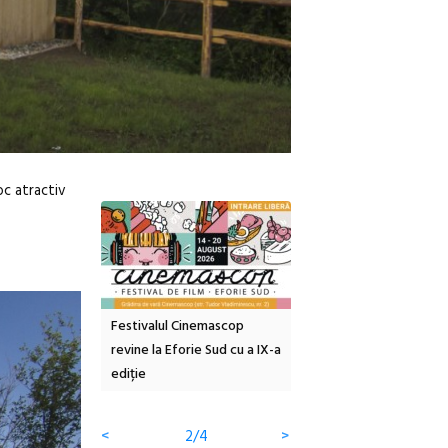
oc atractiv
inemascop
Sleeping Beauties la Borsec:
Festivalul Strada
rie Sud cu a IX-a
dulceață de amintiri la
Armenească #10: concer
borcan, o cameră obscură și
ateliere și întâlniri în Gr
clătite cu apă minerală
Botanică
<
3/4
>