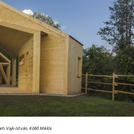
ti Vajk-István, Köllő Miklós