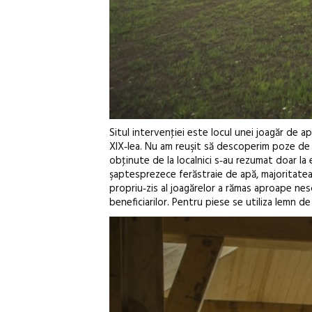
Situl intervenţiei este locul unei joagăr de a
XIX‑lea. Nu am reuşit să descoperim poze de e
obţinute de la localnici s‑au rezumat doar la 
şaptesprezece ferăstraie de apă, majoritatea f
propriu‑zis al joagărelor a rămas aproape ne
beneficiarilor. Pentru piese se utiliza lemn de 