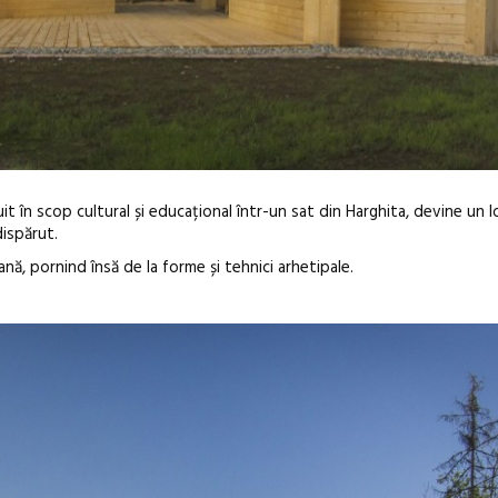
it în scop cultural și educațional într-un sat din Harghita, devine un l
ispărut.
, pornind însă de la forme și tehnici arhetipale.
Festivalul C
revine la Efo
ediție