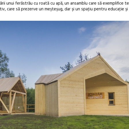
zării unui ferăstrău cu roată cu apă, un ansamblu care să exemplifice te
tiv, care să prezerve un meşteşug, dar şi un spaţiu pentru educaţie şi 