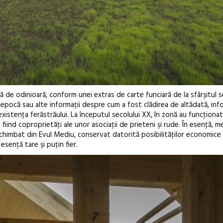
pă de odinioară, conform unei extras de carte funciară de la sfârşitul se
pocă sau alte informaţii despre cum a fost clădirea de altădată, info
existenţa ferăstrăului. La începutul secolului XX, în zonă au funcţionat
iind coproprietăţi ale unor asociaţii de prieteni şi rude. În esenţă, 
schimbat din Evul Mediu, conservat datorită posibilităţilor economic
esenţă tare şi puţin fier.