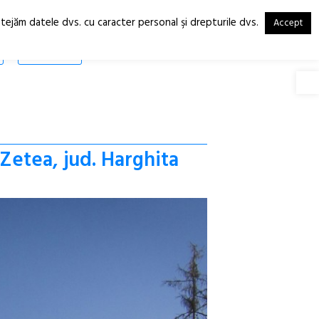
otejăm datele dvs. cu caracter personal şi drepturile dvs.
Accept
RO
EN
SHOP
Deschide
Zetea, jud. Harghita