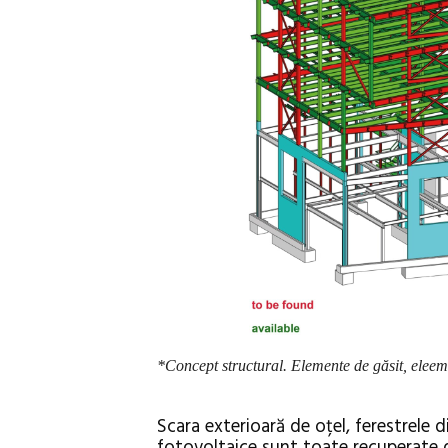
*Concept structural. Elemente de găsit, elee
Scara exterioară de oțel, ferestrele d
fotovoltaice sunt toate recuperate di