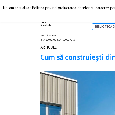
Ne-am actualizat Politica privind prelucrarea datelor cu caracter pe
Arhitectură.
NOI
Oraș.
Societate.
BIBLIOTECA D
revistă online
ISSN 3008-2986 ISSN-L 2069-721X
ARTICOLE
Cum să construiești din