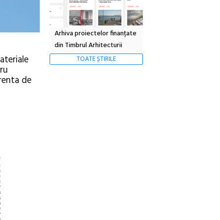
Arhiva proiectelor finanțate
din Timbrul Arhitecturii
ateriale
TOATE ȘTIRILE
tru
prenta de