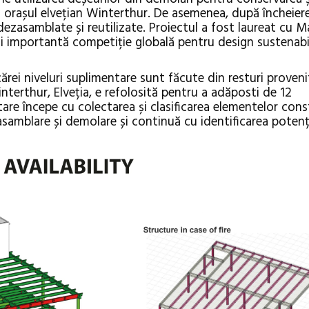
in orașul elvețian Winterthur.
De asemenea, după încheierea
i dezasamblate și reutilizate. Proiectul a fost laureat cu M
i importantă competiție globală pentru design sustenabi
cărei niveluri suplimentare sunt făcute din resturi proveni
interthur, Elveția, e refolosită pentru a adăposti de 12
Festivalul C
tare începe cu colectarea și clasificarea elementelor cons
revine la Efo
samblare și demolare și continuă cu identificarea potenți
ediție