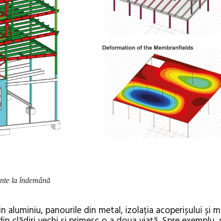
mnte la îndemână
in aluminiu, panourile din metal, izolația acoperișului și 
n clădiri vechi și primesc o a doua viață. Spre exemplu, g