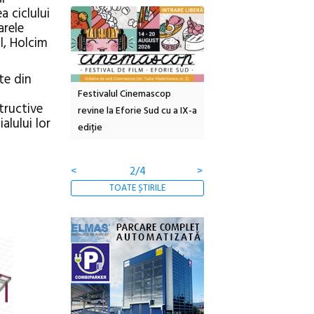
 ciclului
arele
l, Holcim
te din
inemascop
Sleeping Beauties la Borsec:
Festivalul Strada
tructive
rie Sud cu a IX-a
dulceață de amintiri la
Armenească #10: concer
alului lor
borcan, o cameră obscură și
ateliere și întâlniri în Gr
clătite cu apă minerală
Botanică
<
3/4
>
TOATE ȘTIRILE