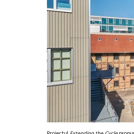
Proiectul
Extending the Cycle
propun