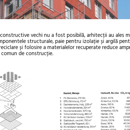
nstructive vechi nu a fost posibilă, arhitecții au ales m
ponentele structurale, paie pentru izolație și argilă pen
reciclare și folosire a materialelor recuperate reduce am
l comun de construcție.