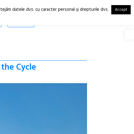
otejăm datele dvs. cu caracter personal şi drepturile dvs.
Accept
RO
EN
SHOP
Deschide
 the Cycle