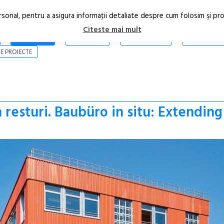
rsonal, pentru a asigura informaţii detaliate despre cum folosim şi pr
Citeste mai mult
ARTICOLE
STIRI
REVISTA PRINT
CONTACT
E PROIECTE
 resturi. Baubüro in situ: Extending