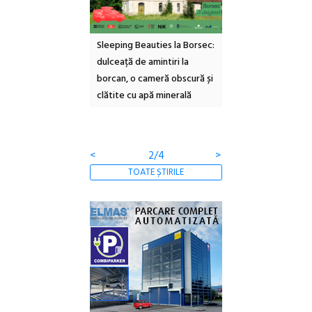
ul Cinemascop
Sleeping Beauties la Borsec:
Festivalul Strada
 Eforie Sud cu a IX-a
dulceață de amintiri la
Armenească #10: c
borcan, o cameră obscură și
ateliere și întâlniri 
clătite cu apă minerală
Botanică
<
2/4
>
TOATE ȘTIRILE