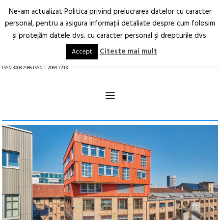
Ne-am actualizat Politica privind prelucrarea datelor cu caracter
Deschide
RO
EN
personal, pentru a asigura informaţii detaliate despre cum folosim
şi protejăm datele dvs. cu caracter personal şi drepturile dvs.
Arhitectură.
Oraș.
Societate.
Citeste mai mult
Accept
revistă online
ISSN 3008-2986 ISSN-L 2069-721X
≡