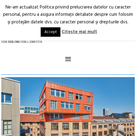
Ne-am actualizat Politica privind prelucrarea datelor cu caracter
Deschide
RO
EN
personal, pentru a asigura informaţii detaliate despre cum folosim
şi protejăm datele dvs. cu caracter personal şi drepturile dvs.
Arhitectură.
Oraș.
Societate.
Citeste mai mult
Accept
revistă online
ISSN 3008-2986 ISSN-L 2069-721X
≡