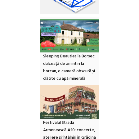
Sleeping Beauties la Borsec:
dulceață de amintiri la
borcan, o cameră obscură și
clătite cu apă minerală
Festivalul Strada
Armenească #10: concerte,
ateliere și întâlniri în Grădina