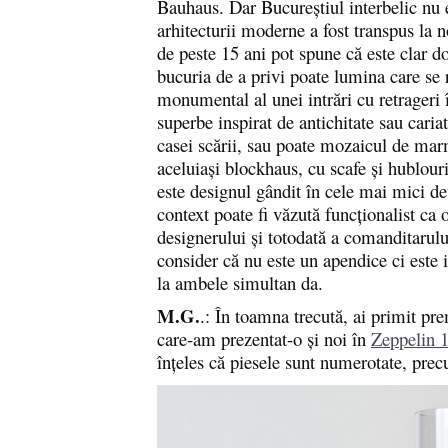
Bauhaus. Dar Bucureștiul interbelic nu e
arhitecturii moderne a fost transpus la
de peste 15 ani pot spune că este clar d
bucuria de a privi poate lumina care se 
monumental al unei intrări cu retrageri î
superbe inspirat de antichitate sau caria
casei scării, sau poate mozaicul de mar
aceluiași blockhaus, cu scafe și hublou
este designul gândit în cele mai mici det
context poate fi văzută funcționalist ca o
designerului și totodată a comanditarul
consider că nu este un apendice ci este 
la ambele simultan da.
M.G.
.: În toamna trecută, ai primit p
care-am prezentat-o și noi în
Zeppelin 
înțeles că piesele sunt numerotate, prec