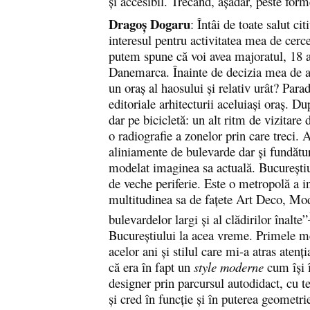
și accesibil. Trecând, așadar, peste form
Dragoș Dogaru
: Întâi de toate salut c
interesul pentru activitatea mea de cerc
putem spune că voi avea majoratul, 18 a
Danemarca. Înainte de decizia mea de a
un oraș al haosului și relativ urât? Par
editoriale arhitecturii aceluiași oraș. 
dar pe bicicletă: un alt ritm de vizitare
o radiografie a zonelor prin care treci.
aliniamente de bulevarde dar și fundături 
modelat imaginea sa actuală. Bucureștiu
de veche periferie. Este o metropolă a in
multitudinea sa de fațete Art Deco, Mode
bulevardelor largi și al clădirilor înalte”
Bucureștiului la acea vreme. Primele me
acelor ani și stilul care mi-a atras ate
că era în fapt un
style moderne
cum își 
designer prin parcursul autodidact, cu t
și cred în funcție și în puterea geometr