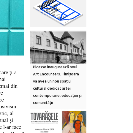
Picasso inaugurează noul
are ți-a
Art Encounters. Timișoara
mai
va avea un nou spațiu
ocmai din
cultural dedicat artei
ce
contemporane, educației și
pe
comunității
lusivism.
tic, al
anal și
e l-ar face