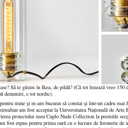
+
mase? Să te găsim în Ikea, de pildă? (Că tot listează vreo 150
ă denumiri, e tot nordic).
pentru mine și m-am bucurat să constat și într-un cadru mai 
 simultan am fost acceptat la Universitatea Națională de Arte 
rierea proiectului meu Cuplo Nude Collection la premiile secț
m fost expus pentru prima oară cu o lucrare de feronerie de a