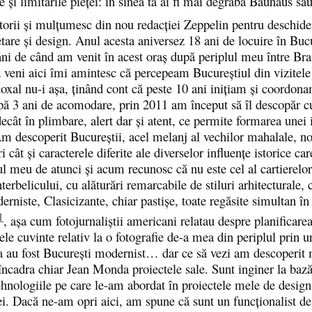
e și limitările pieței: în sinea ta ai fi mai degrabă Bauhaus s
ititorii și mulțumesc din nou redacției Zeppelin pentru deschide
etare și design. Anul acesta aniversez 18 ani de locuire în Bucu
ni de când am venit în acest oraș după periplul meu între Bra
 veni aici îmi amintesc că percepeam Bucureștiul din vizitel
adoxal nu-i așa, ținând cont că peste 10 ani inițiam și coordona
După 3 ani de acomodare, prin 2011 am început să îl descopăr c
 decât în plimbare, alert dar și atent, ce permite formarea unei
 Am descoperit Bucureștii, acel melanj al vechilor mahalale, no
cât și caracterele diferite ale diverselor influențe istorice car
l meu de atunci și acum recunosc că nu este cel al cartierelor
terbelicului, cu alăturări remarcabile de stiluri arhitecturale, 
rniste, Clasicizante, chiar pastișe, toate regăsite simultan în
1
, așa cum fotojurnaliștii americani relatau despre planificare
le cuvinte relativ la o fotografie de-a mea din periplul prin 
nția au fost București modernist… dar ce să vezi am descoperit 
încadra chiar Jean Monda proiectele sale. Sunt inginer la bază
ehnologiile pe care le-am abordat în proiectele mele de desig
iei. Dacă ne-am opri aici, am spune că sunt un funcționalist de