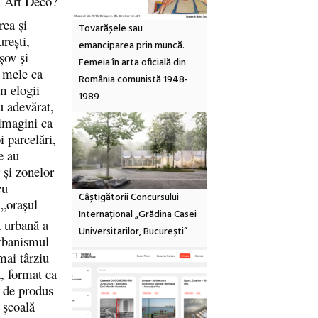
au Art Deco?
rea și
Tovarășele sau
rești,
emanciparea prin muncă.
șov și
Femeia în arta oficială din
e mele ca
România comunistă 1948-
m elogii
1989
u adevărat,
 imagini ca
i parcelări,
e au
 și zonelor
cu
Câștigătorii Concursului
 „orașul
Internațional „Grădina Casei
a urbană a
Universitarilor, București”
urbanismul
mai târziu
, format ca
n de produs
 școală