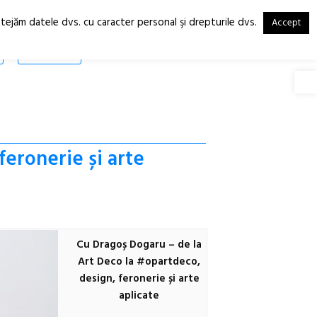
otejăm datele dvs. cu caracter personal şi drepturile dvs.
Accept
RO
EN
SHOP
Deschide
feronerie și arte
Cu Dragoș Dogaru – de la
Art Deco la #opartdeco,
design, feronerie și arte
aplicate