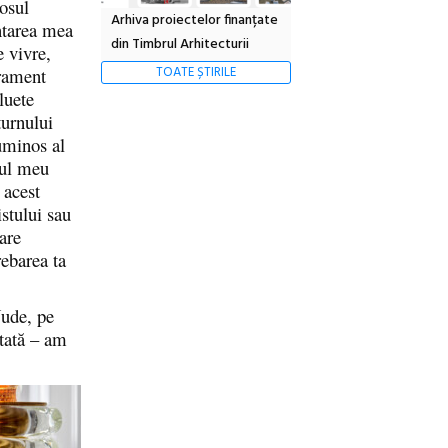
hosul
Arhiva proiectelor finanțate
ntarea mea
din Timbrul Arhitecturii
e vivre,
TOATE ȘTIRILE
drament
luete
turnului
uminos al
sul meu
 acest
istului sau
are
rebarea ta
Nude, pe
itată – am