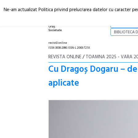
Ne-am actualizat Politica privind prelucrarea datelor cu caracter pe
Arhitectură.
NOI
Oraș.
Societate.
BIBLIOTECA D
revistă online
ISSN 3008-2986 ISSN-L 2069-721X
REVISTA ONLINE
/
TOAMNA 2025 - VARA 2
Cu Dragoș Dogaru – de 
aplicate