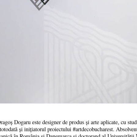
agoş Dogaru este designer de produs şi arte aplicate, cu stud
 totodată şi inițiatorul proiectului #artdecobucharest. Absolven
ecanică în România și Danemarca și doctorand al Universității