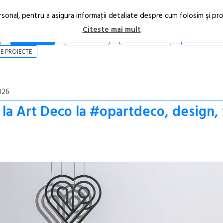
rsonal, pentru a asigura informaţii detaliate despre cum folosim şi pr
Citeste mai mult
ARTICOLE
STIRI
REVISTA PRINT
CONTACT
E PROIECTE
026
la Art Deco la #opartdeco, design, 