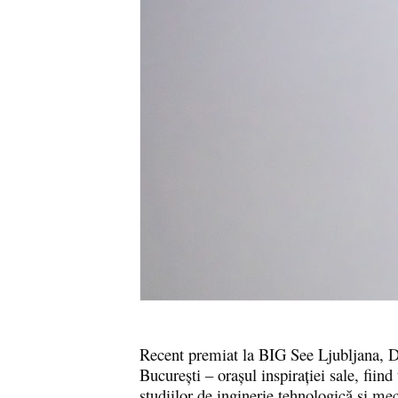
Recent premiat la BIG See Ljubljana, Dr
București – orașul inspirației sale
, fiind
studiilor de inginerie tehnologică și m