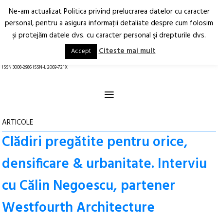
Ne-am actualizat Politica privind prelucrarea datelor cu caracter
Deschide
RO
EN
personal, pentru a asigura informaţii detaliate despre cum folosim
şi protejăm datele dvs. cu caracter personal şi drepturile dvs.
Arhitectură.
Oraș.
Societate.
Citeste mai mult
Accept
revistă online
ISSN 3008-2986 ISSN-L 2069-721X
≡
ARTICOLE
Clădiri pregătite pentru orice,
densificare & urbanitate. Interviu
cu Călin Negoescu, partener
Westfourth Architecture