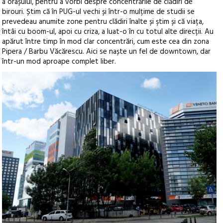
a orașului, pentru a vorbi despre concentrările de clădiri de
birouri. Știm că în PUG-ul vechi și într-o mulțime de studii se
prevedeau anumite zone pentru clădiri înalte și ştim și că viața,
întâi cu boom-ul, apoi cu criza, a luat-o în cu totul alte direcții. Au
apărut între timp în mod clar concentrări, cum este cea din zona
Pipera / Barbu Văcărescu. Aici se naște un fel de downtown, dar
într-un mod aproape complet liber.