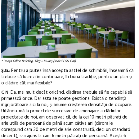
* Benţa Office Building, Târgu‑Mureş (sediul EON Gas)
Ș.G.
: Pentru a putea însă accepta astfel de schimbări, înseamnă că
trebuie să lucrezi în continuare, în buna tradiție, pentru un plan și
o clădire cât mai flexibile?
C.N.
Da, mai mult decât oricând, clădirea trebuie să fie capabilă să
primească orice. Dar asta se poate gestiona. Există o tendință
îngrijorătoare aici la noi, și anume creșterea densității de ocupare.
Uitându-mă la proiectele succesive de amenajare a clădirilor
proiectate de noi, am observat că, de la cei 10 metri pătrați de
arie utilă de persoană de până acum câțiva ani (cărora le
corespund cam 20 de metri de arie construită, deci un standard
decent), s-a ajuns la cam 6 metri pătrați de persoană. Acești 6