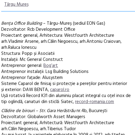
Târgu Mureș
Bența Office Building
– Târgu-Mureș (sediul EON Gas)
Dezvoltator: Rcb Development Office
Proiectant general, Arhitectura: Westfourth Architecture
arh.Vladimir Arsene, arh.Călin Negoescu, arh.Antoniu Craiovan,
arh.Raluca Ionescu
Structura: Popp și Asociatii
Instalații: Mc General Construct
Antreprenor general:
Bog’art
Antreprenor instalații: Lsg Building Solutions
Antreprenor fațade: Alusystem
Sisteme Caparol de finisaj si protecție a pereților pentru interior
și exterior: DAW BENTA,
caparol.ro
Ușă rotativă Record K31 din aluminiu placat integral cu oțel inox de
tip oglindă, canaturi din sticlă: Siatec,
record-romania.com
Clădire de birouri – Str. Gara Herăstrău
nr.4b, București
Dezvoltator: Globalworth Asset Managers
Proiectant general, Arhitectură: Westfourth Architecture
arh.Călin Negoescu, arh.Tiberius Tudor