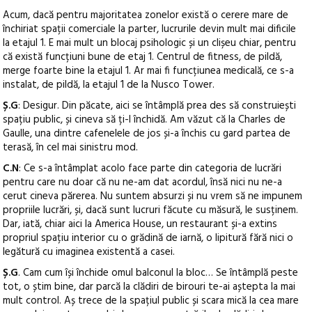
Acum, dacă pentru majoritatea zonelor există o cerere mare de
închiriat spații comerciale la parter, lucrurile devin mult mai dificile
la etajul 1. E mai mult un blocaj psihologic și un clișeu chiar, pentru
că există funcțiuni bune de etaj 1. Centrul de fitness, de pildă,
merge foarte bine la etajul 1. Ar mai fi funcțiunea medicală, ce s-a
instalat, de pildă, la etajul 1 de la Nusco Tower.
Ș.G
: Desigur. Din păcate, aici se întâmplă prea des să construiești
spațiu public, și cineva să ți-l închidă. Am văzut că la Charles de
Gaulle, una dintre cafenelele de jos și-a închis cu gard partea de
terasă, în cel mai sinistru mod.
C.N
: Ce s-a întâmplat acolo face parte din categoria de lucrări
pentru care nu doar că nu ne-am dat acordul, însă nici nu ne-a
cerut cineva părerea. Nu suntem absurzi și nu vrem să ne impunem
propriile lucrări, și, dacă sunt lucruri făcute cu măsură, le susținem.
Dar, iată, chiar aici la America House, un restaurant și-a extins
propriul spațiu interior cu o grădină de iarnă, o lipitură fără nici o
legătură cu imaginea existentă a casei.
Ș.G
. Cam cum își închide omul balconul la bloc… Se întâmplă peste
tot, o știm bine, dar parcă la clădiri de birouri te-ai aștepta la mai
mult control. Aș trece de la spațiul public și scara mică la cea mare