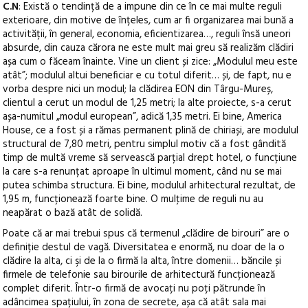
C.N
: Există o tendință de a impune din ce în ce mai multe reguli
exterioare, din motive de înțeles, cum ar fi organizarea mai bună a
activității, în general, economia, eficientizarea…, reguli însă uneori
absurde, din cauza cărora ne este mult mai greu să realizăm clădiri
așa cum o făceam înainte. Vine un client și zice: „Modulul meu este
atât”; modulul altui beneficiar e cu totul diferit… și, de fapt, nu e
vorba despre nici un modul; la clădirea EON din Târgu-Mureș,
clientul a cerut un modul de 1,25 metri; la alte proiecte, s-a cerut
așa-numitul „modul european”, adică 1,35 metri. Ei bine, America
House, ce a fost și a rămas permanent plină de chiriași, are modulul
structural de 7,80 metri, pentru simplul motiv că a fost gândită
timp de multă vreme să servească parțial drept hotel, o funcțiune
la care s-a renunțat aproape în ultimul moment, când nu se mai
putea schimba structura. Ei bine, modulul arhitectural rezultat, de
1,95 m, funcționează foarte bine. O mulţime de reguli nu au
neapărat o bază atât de solidă.
Poate că ar mai trebui spus că termenul „clădire de birouri” are o
definiție destul de vagă. Diversitatea e enormă, nu doar de la o
clădire la alta, ci şi de la o firmă la alta, între domenii… băncile și
firmele de telefonie sau birourile de arhitectură funcționează
complet diferit. Într-o firmă de avocați nu poți pătrunde în
adâncimea spațiului, în zona de secrete, așa că atât sala mai