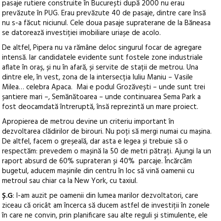
pasaje rutiere construite în București după 2000 nu erau
prevăzute în PUG. Erau prevăzute 40 de pasaje, dintre care însă
nu s-a făcut niciunul. Cele doua pasaje supraterane de la Băneasa
se datorează investiției imobiliare uriașe de acolo.
De altfel, Pipera nu va rămâne deloc singurul focar de agregare
intensă. Iar candidatele evidente sunt fostele zone industriale
aflate în oraș, și nu în afară, și servite de stații de metrou. Una
dintre ele, în vest, zona de la intersecția Iuliu Maniu – Vasile
Milea… celebra Apaca. Mai e podul Grozăvești – unde sunt trei
șantiere mari –, Semănătoarea – unde continuarea Sema Park a
fost deocamdată întreruptă, însă reprezintă un mare proiect.
Apropierea de metrou devine un criteriu important în
dezvoltarea clădirilor de birouri. Nu poți să mergi numai cu mașina.
De altfel, facem o greșeală, dar asta e legea și trebuie să o
respectăm: prevedem o mașină la 50 de metri pătrați. Ajungi la un
raport absurd de 60% suprateran și 40% parcaje. Încărcăm
bugetul, aducem mașinile din centru în loc să vină oamenii cu
metroul sau chiar ca la New York, cu taxiul.
Ș.G
: I-am auzit pe oamenii din lumea marilor dezvoltatori, care
ziceau că oricât am încerca să ducem astfel de investiții în zonele
în care ne convin, prin planificare sau alte reguli și stimulente, ele