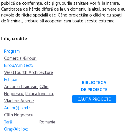
publică de conferințe, cât și grupurile sanitare vor fi la intrare.
Cantitatea de hârtie diferă de la un domeniu la altul, serverele au
nevoie de răcire specială etc. Când proiectăm o clădire cu spații
de închiriat, trebuie să acoperim cam toate aceste extreme.
Info, credite
Program:
Comercial/Birouri
Birou/Arhitect:
Westfourth Architecture
Echipa:
BIBLIOTECA
Antoniu Craiovan
,
Călin
DE PROIECTE
Negoescu
,
Raluca Ionescu
,
CAUTĂ PROIECTE
Vladimir Arsene
Autor(i) text:
Călin Negoescu
Țară:
Romania
Oraș/Alt loc: