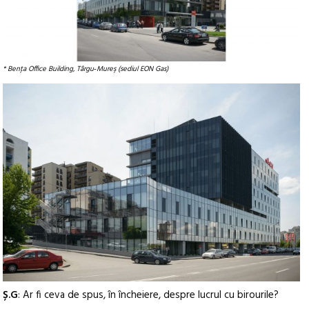
* Benţa Office Building, Târgu‑Mureş (sediul EON Gas)
Ș.G
: Ar fi ceva de spus, în încheiere, despre lucrul cu birourile?