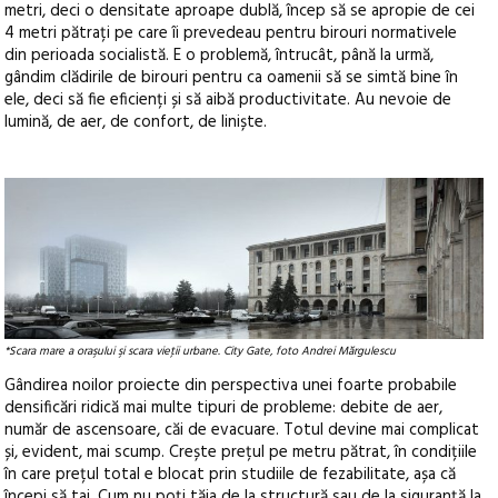
metri, deci o densitate aproape dublă, încep să se apropie de cei
4 metri pătrați pe care îi prevedeau pentru birouri normativele
din perioada socialistă. E o problemă, întrucât, până la urmă,
gândim clădirile de birouri pentru ca oamenii să se simtă bine în
ele, deci să fie eficienți și să aibă productivitate. Au nevoie de
lumină, de aer, de confort, de liniște.
*Scara mare a oraşului şi scara vieţii urbane. City Gate, foto Andrei Mărgulescu
Gândirea noilor proiecte din perspectiva unei foarte probabile
densificări ridică mai multe tipuri de probleme: debite de aer,
număr de ascensoare, căi de evacuare. Totul devine mai complicat
și, evident, mai scump. Crește prețul pe metru pătrat, în condițiile
în care prețul total e blocat prin studiile de fezabilitate, așa că
începi să tai. Cum nu poți tăia de la structură sau de la siguranță la