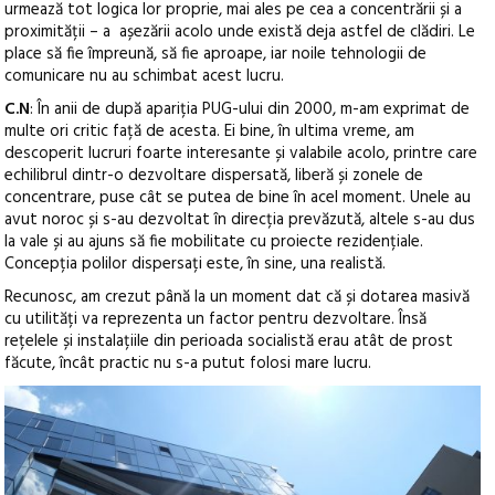
urmează tot logica lor proprie, mai ales pe cea a concentrării și a
proximității – a așezării acolo unde există deja astfel de clădiri. Le
place să fie împreună, să fie aproape, iar noile tehnologii de
comunicare nu au schimbat acest lucru.
C.N
: În anii de după apariția PUG-ului din 2000, m-am exprimat de
multe ori critic față de acesta. Ei bine, în ultima vreme, am
descoperit lucruri foarte interesante și valabile acolo, printre care
echilibrul dintr-o dezvoltare dispersată, liberă și zonele de
concentrare, puse cât se putea de bine în acel moment. Unele au
avut noroc și s-au dezvoltat în direcția prevăzută, altele s-au dus
la vale și au ajuns să fie mobilitate cu proiecte rezidențiale.
Concepția polilor dispersați este, în sine, una realistă.
Recunosc, am crezut până la un moment dat că și dotarea masivă
cu utilități va reprezenta un factor pentru dezvoltare. Însă
rețelele și instalațiile din perioada socialistă erau atât de prost
făcute, încât practic nu s-a putut folosi mare lucru.