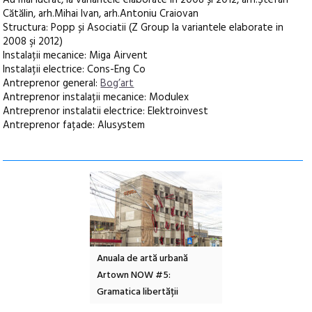
Au mai lucrat, la variantele elaborate în 2008 și 2012, arh.Ștefan
Cătălin, arh.Mihai Ivan, arh.Antoniu Craiovan
Structura: Popp și Asociatii (Z Group la variantele elaborate in
2008 şi 2012)
Instalații mecanice: Miga Airvent
Instalații electrice: Cons-Eng Co
Antreprenor general:
Bog’art
Antreprenor instalații mecanice: Modulex
Antreprenor instalatii electrice: Elektroinvest
Antreprenor fațade: Alusystem
l – Local Design
Anuala de artă urbană
Festivalul Cinemas
 2026
Artown NOW #5:
revine la Eforie Sud 
Gramatica libertății
ediție