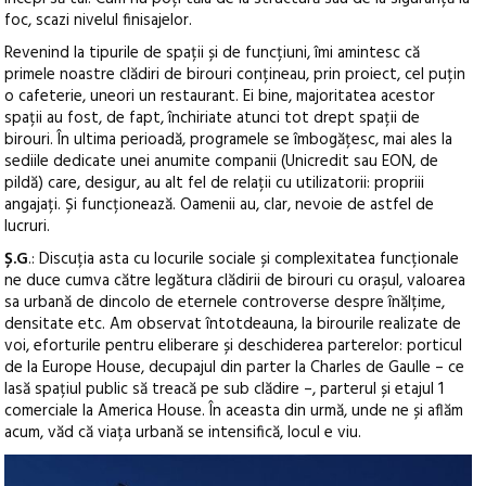
foc, scazi nivelul finisajelor.
Revenind la tipurile de spații și de funcțiuni, îmi amintesc că
primele noastre clădiri de birouri conțineau, prin proiect, cel puțin
o cafeterie, uneori un restaurant. Ei bine, majoritatea acestor
spații au fost, de fapt, închiriate atunci tot drept spații de
birouri. În ultima perioadă, programele se îmbogățesc, mai ales la
sediile dedicate unei anumite companii (Unicredit sau EON, de
pildă) care, desigur, au alt fel de relații cu utilizatorii: propriii
angajați. Și funcționează. Oamenii au, clar, nevoie de astfel de
lucruri.
Ș.G
.: Discuția asta cu locurile sociale și complexitatea funcționale
ne duce cumva către legătura clădirii de birouri cu orașul, valoarea
sa urbană de dincolo de eternele controverse despre înălțime,
densitate etc. Am observat întotdeauna, la birourile realizate de
voi, eforturile pentru eliberare și deschiderea parterelor: porticul
de la Europe House, decupajul din parter la Charles de Gaulle – ce
lasă spațiul public să treacă pe sub clădire –, parterul și etajul 1
comerciale la America House. În aceasta din urmă, unde ne și aflăm
acum, văd că viața urbană se intensifică, locul e viu.