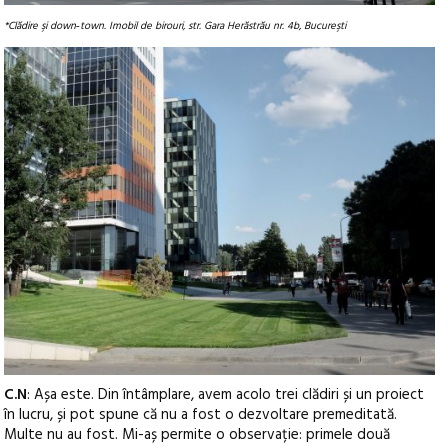
*Clădire şi down‑town. Imobil de birouri, str. Gara Herăstrău nr. 4b, Bucureşti
C.N
: Așa este. Din întâmplare, avem acolo trei clădiri și un proiect
în lucru, și pot spune că nu a fost o dezvoltare premeditată.
Multe nu au fost. Mi-aș permite o observație: primele două