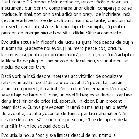
Sunt foarte OK preocupările ecologice, iar certificările devin un
instrument bun pentru compararea unor clădiri, comparație ce se
traduce, în final, tot prin bani, adică prin prețul de închiriere. Însă
gesturile arhitecturale de bază sunt mai importante, principii mult
mai vechi decât atestările de orice tip: de exemplu, că pentru
pierderi de energie mici e bine să ai clădiri cât mai compacte.
Evoluțiile actuale în filosofia de lucru au ajuns încă destul de puțin
în România. Și aceste noi evoluții nu merg peste tot, oricum.
Recunosc că, pentru propria-mi muncă, mi-ar fi greu să mă adaptez
la filosofia de plug-in… am nevoie de locul meu, scaunul meu, un
mediu de concentrare.
Dacă vorbim însă despre inserarea activităților de socializare,
relaxare în astfel de clădiri, e o cu totul altă poveste. Lucrăm
acum la un proiect, în cadrul căruia o firmă internațională ocupă
șase etaje de birouri. Ei bine, un nivel întreg este dedicat cantinei,
dar și întâlnirilor de orice fel, sportului in-door. E un procent
semnificativ. Cumva prevedeam în urmă cu mai mulți ani o astfel
de evoluție, apariția „locurilor de fumat pentru nefumători”. Ai
nevoie de pauze, să te ridici de pe scaun, să te decuplezi de la
muncă într-un loc special dedicat.
Evoluția, la noi, a fost și s-a limitat destul de mult timp la