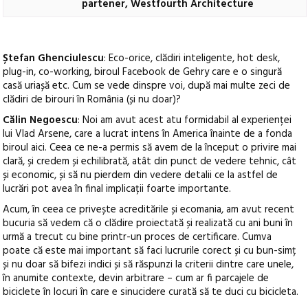
partener, Westfourth Architecture
Ștefan Ghenciulescu
: Eco-orice, clădiri inteligente, hot desk,
plug-in, co-working, biroul Facebook de Gehry care e o singură
casă uriașă etc. Cum se vede dinspre voi, după mai multe zeci de
clădiri de birouri în România (și nu doar)?
Călin Negoescu
: Noi am avut acest atu formidabil al experienței
lui Vlad Arsene, care a lucrat intens în America înainte de a fonda
biroul aici. Ceea ce ne-a permis să avem de la început o privire mai
clară, și credem și echilibrată, atât din punct de vedere tehnic, cât
și economic
, și să nu pierdem din vedere detalii ce la astfel de
lucrări pot avea în final implicații foarte importante.
Acum, în ceea ce privește acreditările și ecomania, am avut recent
bucuria să vedem că o clădire proiectată și realizată cu ani buni în
urmă a trecut cu bine printr-un proces de certificare. Cumva
poate că este mai important să faci lucrurile corect și cu bun-simț
și nu doar să bifezi indici și să răspunzi la criterii dintre care unele,
în anumite contexte, devin arbitrare – cum ar fi parcajele de
biciclete în locuri în care e sinucidere curată să te duci cu bicicleta.