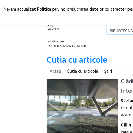
Ne-am actualizat Politica privind prelucrarea datelor cu caracter pe
Arhitectură.
NOI
Oraș.
Societate.
BIBLIOTECA D
revistă online
ISSN 3008-2986 ISSN-L 2069-721X
Cutia cu articole
Acasă
Cutia cu articole
Ştiri
Clăd
Inte
Ștefa
biroul
voi, d
Călin
care a