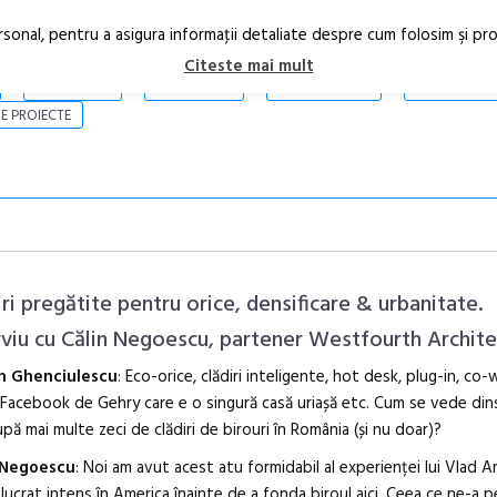
rsonal, pentru a asigura informaţii detaliate despre cum folosim şi pr
Citeste mai mult
ARTICOLE
STIRI
REVISTA PRINT
CONTACT
E PROIECTE
iri pregătite pentru orice, densificare & urbanitate.
rviu cu Călin Negoescu, partener Westfourth Archit
n Ghenciulescu
: Eco-orice, clădiri inteligente, hot desk, plug-in, co-
Anuala de ar
 Facebook de Gehry care e o singură casă uriașă etc. Cum se vede din
Artown NOW
upă mai multe zeci de clădiri de birouri în România (și nu doar)?
Gramatica lib
 Negoescu
: Noi am avut acest atu formidabil al experienței lui Vlad A
 lucrat intens în America înainte de a fonda biroul aici. Ceea ce ne-a p