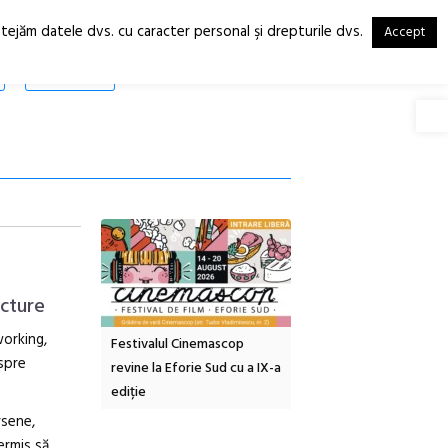
otejăm datele dvs. cu caracter personal şi drepturile dvs.
Accept
RO
EN
SHOP
Deschide
ecture
working,
tă urbană
Festivalul Cinemascop
Sleeping Beauties la Bor
spre
 #5:
revine la Eforie Sud cu a IX-a
dulceață de amintiri la
ertății
ediție
borcan, o cameră obscur
clătite cu apă minerală
rsene,
ermis să