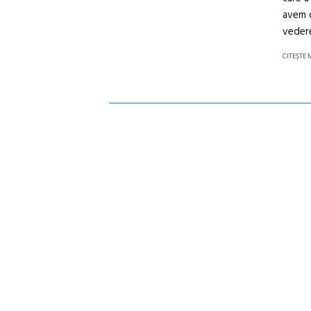
avem d
vedere
CITEŞTE 