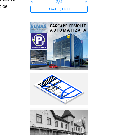
<
2/4
>
ct de
TOATE ȘTIRILE