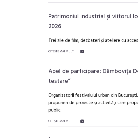
Patrimoniul industrial și viitorul l
2026
Trei zile de film, dezbateri și ateliere cu acce
CITEŞTE MAI MULT
Apel de participare: Dâmbovița De
testare”
Organizatorii festivalului urban din Bucureșt
propuneri de proiecte și activități care prop
public.
CITEŞTE MAI MULT