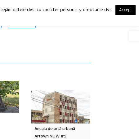
otejăm datele dvs. cu caracter personal şi drepturile dvs.
Accept
RO
EN
SHOP
Deschide
Local Design
Anuala de artă urbană
Festivalul Cinemascop
6
Artown NOW #5:
revine la Eforie Sud cu a