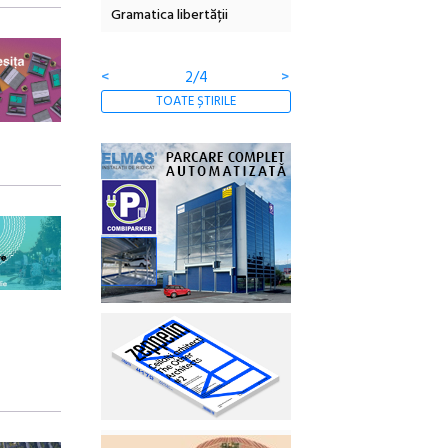
Gramatica libertății
ediție
<
2/4
>
TOATE ȘTIRILE