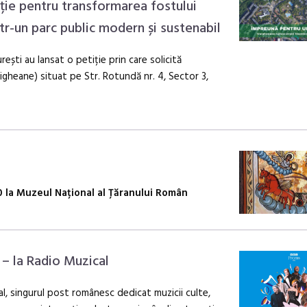
ție pentru transformarea fostului
ntr-un parc public modern și sustenabil
rești au lansat o petiție prin care solicită
igheane) situat pe Str. Rotundă nr. 4, Sector 3,
.00 la Muzeul Național al Țăranului Român
 – la Radio Muzical
l, singurul post românesc dedicat muzicii culte,