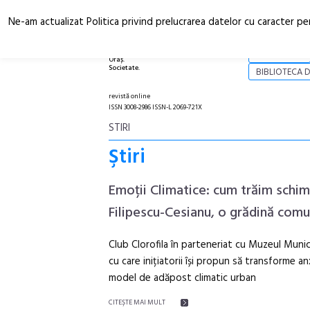
Ne-am actualizat Politica privind prelucrarea datelor cu caracter pe
Arhitectură.
NOI
Oraș.
Societate.
BIBLIOTECA D
revistă online
ISSN 3008-2986 ISSN-L 2069-721X
STIRI
Ştiri
Emoții Climatice: cum trăim schim
Filipescu-Cesianu, o grădină comu
Club Clorofila în parteneriat cu Muzeul Munici
cu care inițiatorii își propun să transforme an
model de adăpost climatic urban
CITEŞTE MAI MULT