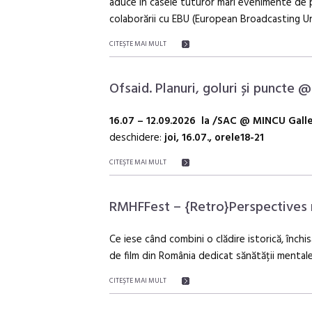
aduce în casele tuturor mari evenimente de pe
colaborării cu EBU (European Broadcasting Un
CITEŞTE MAI MULT
Ofsaid. Planuri, goluri și puncte 
16.07 – 12.09.2026 la /SAC @ MINCU Gall
deschidere:
joi, 16.07., orele18-21
CITEŞTE MAI MULT
RMHFFest – {Retro}Perspectives r
Ce iese când combini o clădire istorică, închi
de film din România dedicat sănătății mental
CITEŞTE MAI MULT