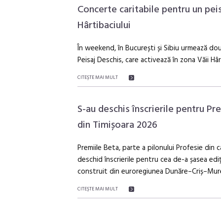
Concerte caritabile pentru un peis
Hârtibaciului
În weekend, în București și Sibiu urmează dou
Peisaj Deschis, care activează în zona Văii Hâr
CITEŞTE MAI MULT
S-au deschis înscrierile pentru Pr
din Timișoara 2026
Premiile Beta, parte a pilonului Profesie din 
deschid înscrierile pentru cea de-a șasea ediț
construit din euroregiunea Dunăre–Criș–Mu
CITEŞTE MAI MULT