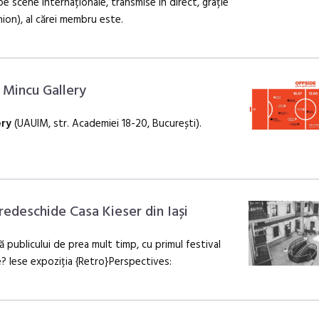
 scene internaționale, transmise în direct, grație
ion), al cărei membru este.
@ Mincu Gallery
ery
(UAUIM, str. Academiei 18-20, București).
edeschide Casa Kieser din Iași
să publicului de prea mult timp, cu primul festival
e? Iese expoziția {Retro}Perspectives: