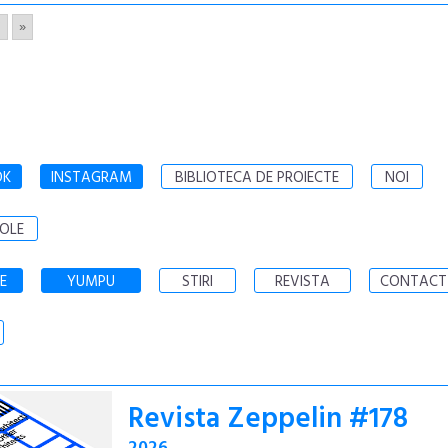
3
»
OK
INSTAGRAM
BIBLIOTECA DE PROIECTE
NOI
OLE
E
YUMPU
STIRI
REVISTA
CONTACT
Revista Zeppelin #178