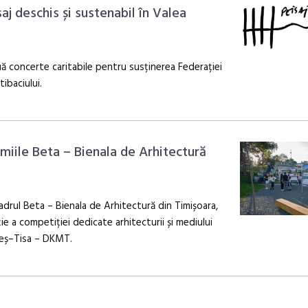
aj deschis și sustenabil în Valea
ă concerte caritabile pentru susținerea Federației
tibaciului.
emiile Beta – Bienala de Arhitectură
cadrul Beta – Bienala de Arhitectură din Timișoara,
ie a competiției dedicate arhitecturii și mediului
reș–Tisa – DKMT.