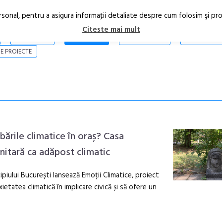
rsonal, pentru a asigura informaţii detaliate despre cum folosim şi pr
Citeste mai mult
ARTICOLE
STIRI
REVISTA PRINT
CONTACT
E PROIECTE
bările climatice în oraș? Casa
nitară ca adăpost climatic
piului București lansează Emoții Climatice, proiect
xietatea climatică în implicare civică și să ofere un
Open Call – 
Awards 202