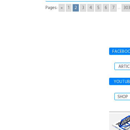
Pages:
«
1
2
3
4
5
6
7
...
30
FACEBO
ARTIC
YOUTUB
SHOP