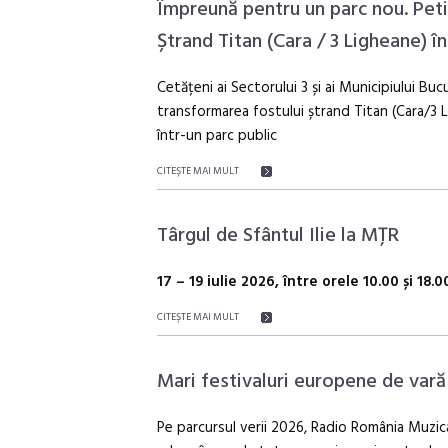
Împreună pentru un parc nou. Peti
Ștrand Titan (Cara / 3 Ligheane) î
Cetățeni ai Sectorului 3 și ai Municipiului Bucu
transformarea fostului ștrand Titan (Cara/3 L
într-un parc public
CITEŞTE MAI MULT
Târgul de Sfântul Ilie la MȚR
17 – 19 iulie 2026, între orele 10.00 și 18
CITEŞTE MAI MULT
Mari festivaluri europene de vară
Pe parcursul verii 2026, Radio România Muzica