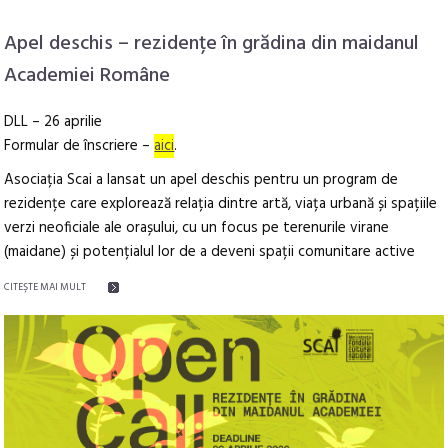
Apel deschis – rezidențe în grădina din maidanul
Academiei Române
DLL – 26 aprilie
Formular de înscriere –
aici
.
Asociația Scai a lansat un apel deschis pentru un program de
rezidențe care explorează relația dintre artă, viața urbană și spațiile
verzi neoficiale ale orașului, cu un focus pe terenurile virane
(maidane) și potențialul lor de a deveni spații comunitare active
CITEŞTE MAI MULT