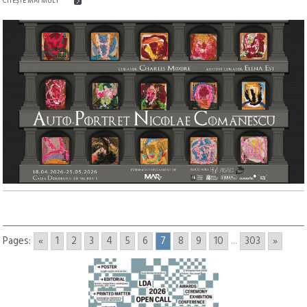
CITEŞTE MAI MULT
Pages:
«
1
2
3
4
5
6
7
8
9
10
...
303
»