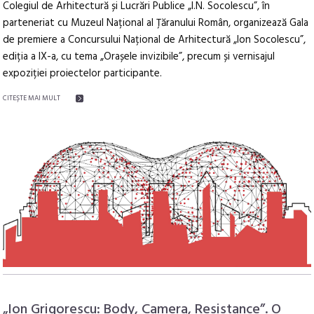
Colegiul de Arhitectură și Lucrări Publice „I.N. Socolescu”, în
parteneriat cu Muzeul Național al Țăranului Român, organizează Gala
de premiere a Concursului Național de Arhitectură „Ion Socolescu”,
ediția a IX-a, cu tema „Orașele invizibile”, precum și vernisajul
expoziției proiectelor participante.
CITEŞTE MAI MULT
„Ion Grigorescu: Body, Camera, Resistance”. O