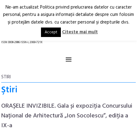
Ne-am actualizat Politica privind prelucrarea datelor cu caracter
Deschide
RO
EN
personal, pentru a asigura informaţii detaliate despre cum folosim
şi protejăm datele dvs. cu caracter personal şi drepturile dvs.
Arhitectură.
Oraș.
Societate.
Citeste mai mult
Accept
revistă online
ISSN 3008-2986 ISSN-L 2069-721X
≡
STIRI
Ştiri
ORAȘELE INVIZIBILE. Gala și expoziția Concursului
Național de Arhitectură „Ion Socolescu”, ediția a
IX-a