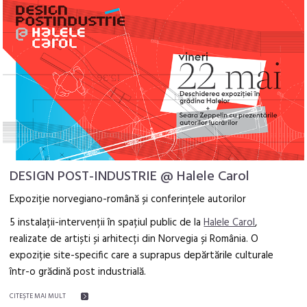
DESIGN POST-INDUSTRIE @ Halele Carol
Expoziție norvegiano-română și conferințele autorilor
5 instalații-intervenții în spațiul public de la
Halele Carol
,
realizate de artiști și arhitecți din Norvegia și România. O
expoziție site-specific care a suprapus depărtările culturale
într-o grădină post industrială.
CITEŞTE MAI MULT