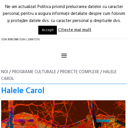
Ne-am actualizat Politica privind prelucrarea datelor cu caracter
Deschide
RO
EN
personal, pentru a asigura informaţii detaliate despre cum folosim
şi protejăm datele dvs. cu caracter personal şi drepturile dvs.
Arhitectură.
Oraș.
Societate.
Citeste mai mult
Accept
revistă online
ISSN 3008-2986 ISSN-L 2069-721X
≡
NOI
/
PROGRAME CULTURALE
/
PROIECTE COMPLEXE
/
HALELE
CAROL
Halele Carol