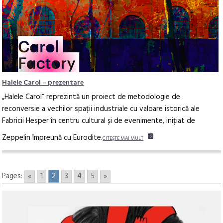
Halele Carol – prezentare
„Halele Carol“ reprezintă un proiect de metodologie de
reconversie a vechilor spații industriale cu valoare istorică ale
Fabricii Hesper în centru cultural și de evenimente, inițiat de
Zeppelin împreună cu Eurodite.
CITEŞTE MAI MULT
Pages:
«
1
2
3
4
5
»