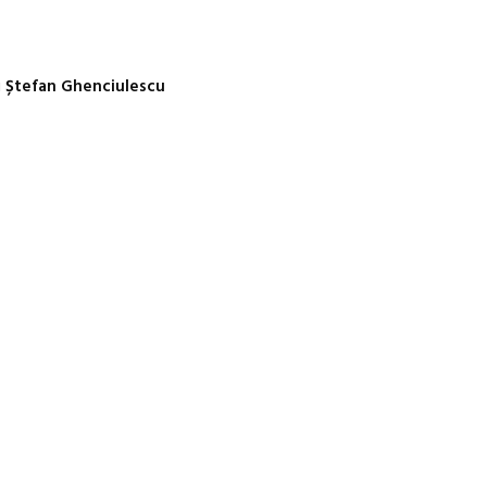
Awards 202
i
Ștefan Ghenciulescu