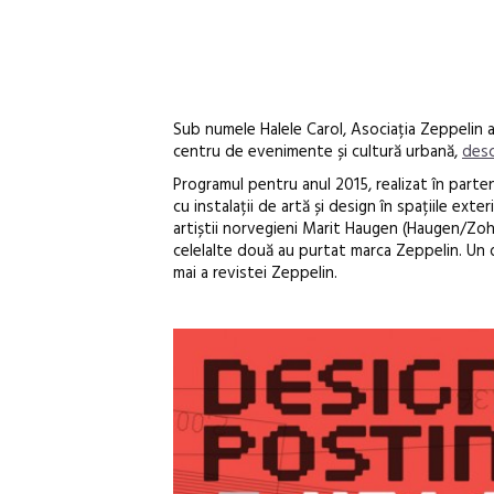
Sub numele Halele Carol, Asociația Zeppelin a 
centru de evenimente și cultură urbană,
desc
Programul pentru anul 2015, realizat în parte
cu instalații de artă și design în spațiile exte
artiștii norvegieni Marit Haugen (Haugen/Zoha
celelalte două au purtat marca Zeppelin. Un d
mai a revistei Zeppelin.