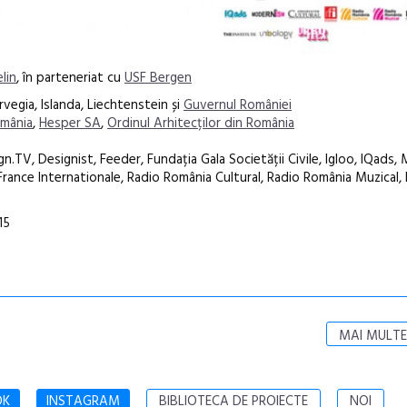
lin
, în parteneriat cu
USF Bergen
vegia, Islanda, Liechtenstein și
Guvernul României
omânia
,
Hesper SA
,
Ordinul Arhitecților din România
n.TV, Designist, Feeder, Fundația Gala Societății Civile, Igloo, IQads,
ance Internationale, Radio România Cultural, Radio România Muzical, 
15
MAI MULTE
OK
INSTAGRAM
BIBLIOTECA DE PROIECTE
NOI