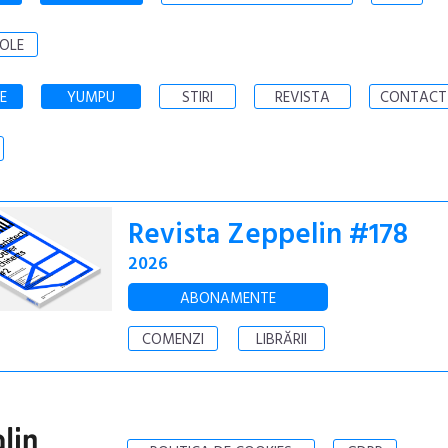
OLE
E
YUMPU
STIRI
REVISTA
CONTACT
Revista Zeppelin #178
2026
ABONAMENTE
COMENZI
LIBRĂRII