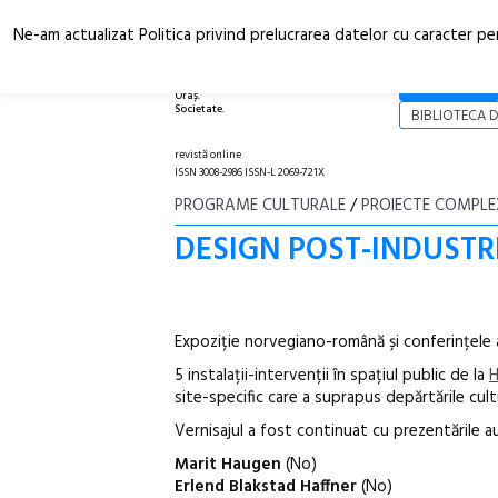
Ne-am actualizat Politica privind prelucrarea datelor cu caracter pe
Arhitectură.
NOI
Oraș.
Societate.
BIBLIOTECA D
revistă online
ISSN 3008-2986 ISSN-L 2069-721X
PROGRAME CULTURALE
/
PROIECTE COMPLE
DESIGN POST-INDUSTRI
Expoziție norvegiano-română și conferințele 
5 instalații-intervenții în spațiul public de la
H
site-specific care a suprapus depărtările cult
Vernisajul a fost continuat cu prezentările aut
Marit Haugen
(No)
Erlend Blakstad Haffner
(No)