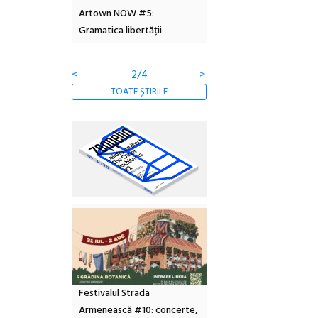
6
Artown NOW #5:
revine la Eforie Sud cu a
Gramatica libertății
ediție
<
2/4
>
TOATE ȘTIRILE
Festivalul Strada
Armenească #10: concerte,