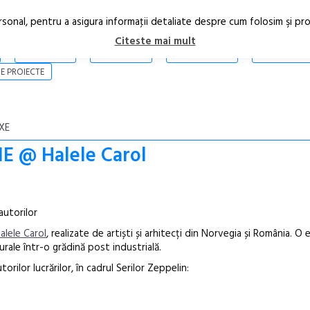
rsonal, pentru a asigura informaţii detaliate despre cum folosim şi pr
Citeste mai mult
ARTICOLE
STIRI
REVISTA PRINT
CONTACT
E PROIECTE
XE
E @ Halele Carol
autorilor
alele Carol
, realizate de artiști și arhitecți din Norvegia și România. O 
urale într-o grădină post industrială.
orilor lucrărilor, în cadrul Serilor Zeppelin:
Open Call – 