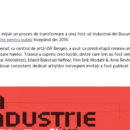
inițiat un proces de transformare a unui fost sit industrial din Bucure
his pentru public
începând din 2014.
neriat cu centrul de artă USF Bergen, a avut ca primă etapă crearea un
rioare halelor. Traseul a cuprins cinci lucrări, dintre care trei au fost 
r Arkitekter), Erland Blakstad Haffner, Finn Eirik Modahl & Arne Revhe
osar consistent dedicat artiștilor norvegieni invitați a fost publicat 