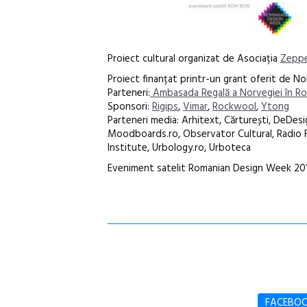
Proiect cultural organizat de Asociația
Zeppe
Proiect finanțat printr-un grant oferit de Nor
Parteneri:
Ambasada Regală a Norvegiei în R
Sponsori:
Rigips
,
Vimar
,
Rockwool
,
Ytong
Parteneri media: Arhitext, Cărturești, DeDesig
Moodboards.ro, Observator Cultural, Radio Fr
Institute, Urbology.ro, Urboteca
Eveniment satelit Romanian Design Week 20
FACEBO