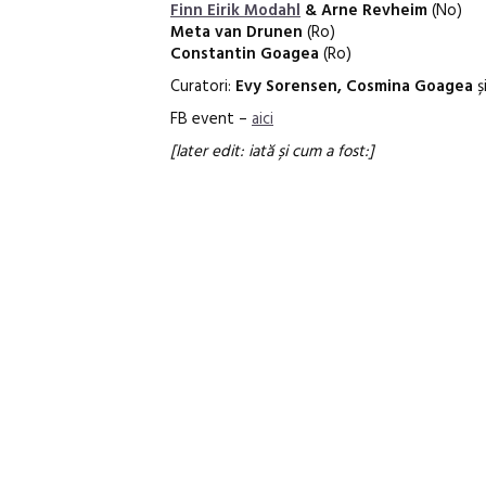
Finn Eirik Modahl
& Arne Revheim
(No)
Meta van Drunen
(Ro)
Constantin Goagea
(Ro)
Curatori:
Evy Sorensen, Cosmina Goagea
ș
FB event –
aici
[later edit: iată și cum a fost:]