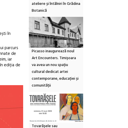
ateliere și întâlniri în Grădina
Botanică
ști în
ui parcurs
Picasso inaugurează noul
semnate de
Art Encounters. Timișoara
im, iar
va avea un nou spațiu
în ediția de
cultural dedicat artei
contemporane, educației și
comunității
Tovarășele sau