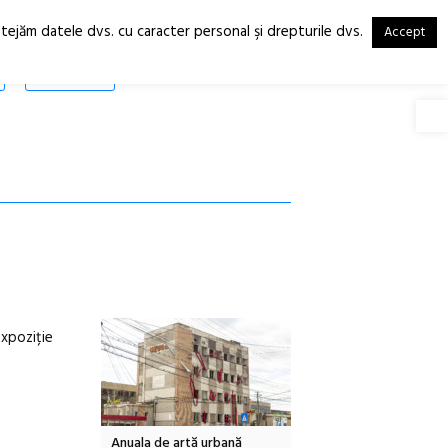
otejăm datele dvs. cu caracter personal şi drepturile dvs.
Accept
RO
EN
SHOP
Deschide
expoziție
Local Design
Anuala de artă urbană
Festivalul Cinemascop