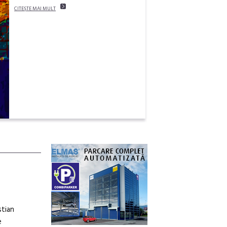
CITEŞTE MAI MULT
stian
e