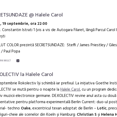
ETSUNDAZE @ Halele Carol
i, 19 septembrie, ora 22:00
r. Constantin Istrati 1 (vis a vis de Autogara Filaret, lângă Parcul Carol I
ști
UT COLOR prezintă SECRETSUNDAZE: Steffi / James Priestley / Giles
 / Paul Popa
MAI MULT
OLECTIV la Halele Carol
eptembrie Rokolectiv îşi schimbă iar prefixul. La inițiativa Goethe Inst
LECTIV se mută pentru o noapte la
Halele Carol
, cu un program dedic
iv muzicii electronice germane. DE.KOLECTIV revine anul asta cu două 
entative pentru platforma experimentală Berlin Current: duo-ul pos
rial- techno
Oake
, excentricul texan adoptat de Berlin –
Lotic
, prec
iguri-cheie ale scenelor din Koeln şi Hamburg:
Christian S
şi
Helena H