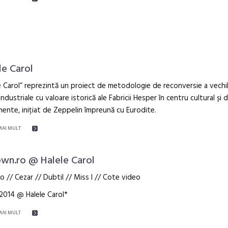
le Carol
e Carol“ reprezintă un proiect de metodologie de reconversie a vechi
 industriale cu valoare istorică ale Fabricii Hesper în centru cultural și 
ente, inițiat de Zeppelin împreună cu Eurodite.
MAI MULT
wn.ro @ Halele Carol
 // Cezar // Dubtil // Miss I // Cote video
2014 @ Halele Carol*
MAI MULT