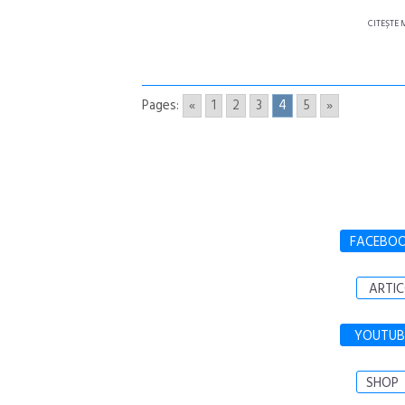
CITEŞTE 
Pages:
«
1
2
3
4
5
»
FACEBO
ARTIC
YOUTUB
SHOP