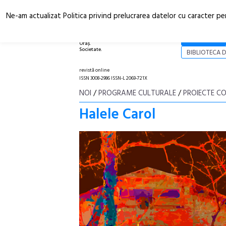
Ne-am actualizat Politica privind prelucrarea datelor cu caracter pe
Arhitectură.
NOI
Oraș.
Societate.
BIBLIOTECA D
revistă online
ISSN 3008-2986 ISSN-L 2069-721X
NOI
/
PROGRAME CULTURALE
/
PROIECTE C
Halele Carol