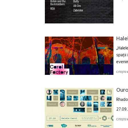
Hale
„Halel
spații
evenim
CITEŞTE 
Ouro
Rhadoo
27.09.
CITEŞTE 