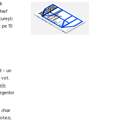
fi
hief
urești
c pe 10
! – un
 vot.
ele
egerilor
 chiar
otezi,