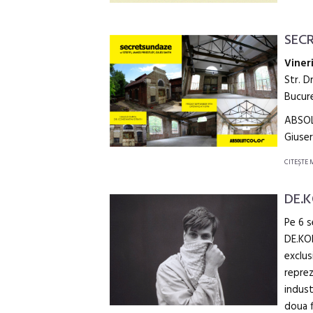
SECR
Viner
Str. D
Bucure
ABSOL
Giuser
CITEŞTE 
DE.K
Pe 6 s
DE.KO
exclus
reprez
indust
doua f