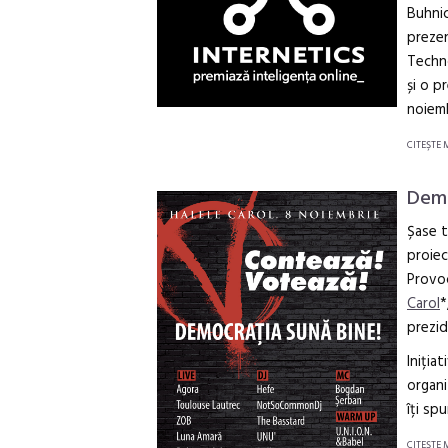
Buhnic
prezen
Techn
și o p
noiemb
CITEŞTE 
Demo
Șase t
proiec
Provoc
Carol
*
prezid
Iniția
organi
îți sp
CITEŞTE 