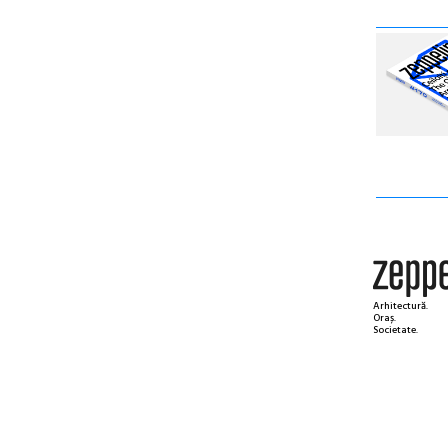
Arhitectură.
Oraș.
Societate.