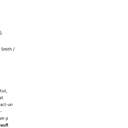
),
 Smith /
itut,
at
act-uri
t-
um şi
auff
.