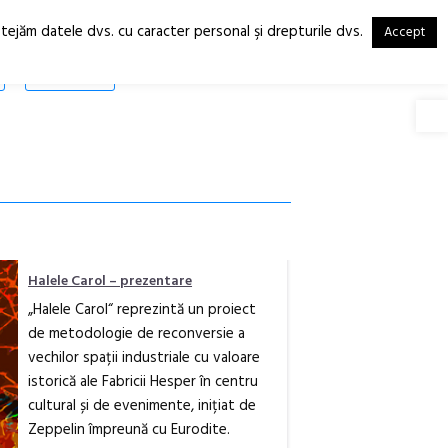
otejăm datele dvs. cu caracter personal şi drepturile dvs.
Accept
RO
EN
SHOP
Deschide
Halele Carol – prezentare
„Halele Carol“ reprezintă un proiect
de metodologie de reconversie a
vechilor spații industriale cu valoare
istorică ale Fabricii Hesper în centru
cultural și de evenimente, inițiat de
Zeppelin împreună cu Eurodite.