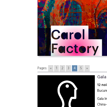
Pages:
«
1
2
3
4
5
»
Gala
12 noi
Bucure
Gala I
China-