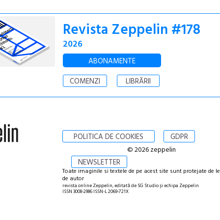
Revista Zeppelin #178
2026
ABONAMENTE
COMENZI
LIBRĂRII
POLITICA DE COOKIES
GDPR
© 2026 zeppelin
NEWSLETTER
Toate imaginile si textele de pe acest site sunt protejate de l
de autor
revista online Zeppelin, editată de SG Studio și echipa Zeppelin
ISSN 3008-2986 ISSN-L 2069-721X