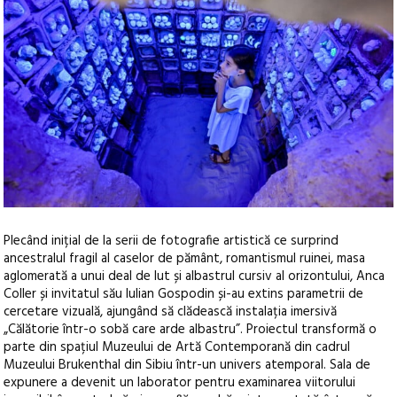
Plecând inițial de la serii de fotografie artistică ce surprind
ancestralul fragil al caselor de pământ, romantismul ruinei, masa
aglomerată a unui deal de lut și albastrul cursiv al orizontului, Anca
Coller și invitatul său Iulian Gospodin și-au extins parametrii de
cercetare vizuală, ajungând să clădească instalația imersivă
„Călătorie într-o sobă care arde albastru”.
Proiectul transformă o
parte din spațiul Muzeului de Artă Contemporană din cadrul
Muzeului Brukenthal din Sibiu într-un univers atemporal. Sala de
expunere a devenit un laborator pentru examinarea viitorului