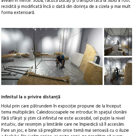
aveam în minte. Soba, făcută bucăți și transportată la Sibiu a fost
rezidită și modificată încă o dată din dorința de a cizela și mai mult
forma exterioară.
+11
Infinitul la o privire distanță
Holul prin care pătrundem în expoziție propune de la început
tema multiplicării. Caleidoscoapele ne introduc în spațiul clonării
fără sfârșit și știm că infinitul ne este accesibil, cel puțin la nivel
intuitiv, dar resimțim și limitările care ne împiedică să îl accesăm.
Pare un joc, e bine să pregătim orice temă mai serioasă cu o iluzie