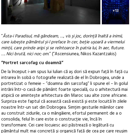
+13
”
Ăsta-i Paradisul, mă gândeam, …, vis și joc, dorință înaltă a inimii,
care iubește pământul și-l preface în cer, beție ușoară a viermelui
minții, care prinde aripi și se reîntoarce în patria lui, în aer, fluture.
…. Nici brută, nici nor; om
.” (”Ascensiunea, Nikos Kazantzakis)
”Portret sarcofag cu doamnă”
De la început i-am spus lui Iulian că aș dori să expun față în față cu
intrarea în sobă o fotografie realizată de el în Dobrogea, unde a
portretizat o femeie – ”doamna din sarcofag” îi spune el – în golul
intrării într-o casă de pământ foarte specială, cu o arhitectură mai
atipică ce amintește arhitectura din Maroc sau alte zone africane.
Surpriza este faptul că această casă există și este locuită în zilele
noastre într-un sat din Dobrogea. Simțim gesturile mâinilor care
au construit zidurile, ca o mângâiere, efortul permanent de a o
consolida, felul în care este o construcție vie, încă în
transformare. Cei care locuiesc aici păstrează o legătură cu
pământul mult mai concretă și organică față de cea pe care reușim