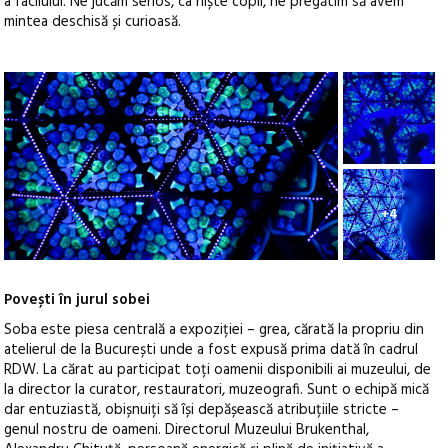
a facilului. Ne jucăm serios, ca niște copii, ne pregătim să avem
mintea deschisă și curioasă.
+4
Povești în jurul sobei
Soba este piesa centrală a expoziției – grea, cărată la propriu din
atelierul de la București unde a fost expusă prima dată în cadrul
RDW. La cărat au participat toți oamenii disponibili ai muzeului, de
la director la curator, restauratori, muzeografi. Sunt o echipă mică
dar entuziastă, obișnuiți să își depășească atribuțiile stricte –
genul nostru de oameni. Directorul Muzeului Brukenthal,