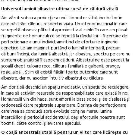
Universul luminii albastre ultima sursă de căldură vitală
Am văzut soba ca proiecție a unui laborator vital, incubator în
care păstrăm căldura, respectiv viața. Un interior matricial în care
se repetă obsesiv pătratul aproximativ al cahlei în care am plasat
fragmente de homunculi ce se repetă la rândul lor – încercare de
perfecționare a unui individ, amintind de eforturile ingineriei
genetice. Le-am imaginat purtând o lumină interioară, precum
cărbunii încinși, dar lumină albastră, jar albastru, spectru pe care nu
suntem obișnuiți să îl asociem căldurii. Albastrul ne este predat la
școală drept culoare rece, căldura familiară e galbenă, orange,
roșie, albă… Știm că există flăcări foarte puternice care sunt
albastre, dar nu asociem intuitiv albastrul cu căldura.
Am dorit să deschid un spațiu meditativ, un spațiu de reculegere,
în care să activăm resursele de responsabilitate care există în noi.
Homunculii vin din haos, sunt amorfi la baza sobei și se cizelează și
ordonează către registrele superioare. Dorința de perfecționare
care vrea să conducă spre evoluție conține mereu lumina
încercărilor și pericolul accidentului, deși eforturile noastre sunt
tocmai, către control și evitarea eșecului.
O coajă ancestrală stabilă pentru un viitor care licărește cu