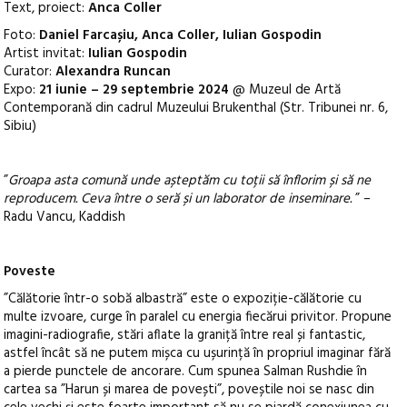
Text, proiect:
Anca Coller
Foto:
Daniel Farcașiu, Anca Coller, Iulian Gospodin
Artist invitat:
Iulian Gospodin
Curator:
Alexandra Runcan
Expo:
21 iunie – 29 septembrie 2024
@ Muzeul de Artă
Contemporană din cadrul Muzeului Brukenthal (Str. Tribunei nr. 6,
Sibiu)
”
Groapa asta comună unde așteptăm cu toții să înflorim și să ne
reproducem. Ceva între o seră și un laborator de inseminare.
” –
Radu Vancu, Kaddish
Poveste
”Călătorie într-o sobă albastră” este o expoziție-călătorie cu
multe izvoare, curge în paralel cu energia fiecărui privitor. Propune
imagini-radiografie, stări aflate la graniță între real și fantastic,
astfel încât să ne putem mișca cu ușurință în propriul imaginar fără
a pierde punctele de ancorare. Cum spunea Salman Rushdie în
cartea sa ”Harun și marea de povești”, poveștile noi se nasc din