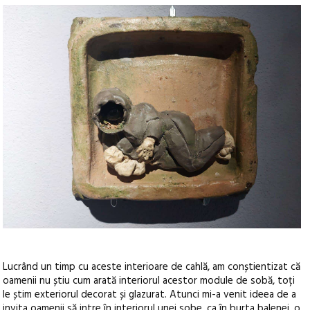
Lucrând un timp cu aceste interioare de cahlă, am conștientizat că
oamenii nu știu cum arată interiorul acestor module de sobă, toți
le știm exteriorul decorat și glazurat. Atunci mi-a venit ideea de a
invita oamenii să intre în interiorul unei sobe, ca în burta balenei, o