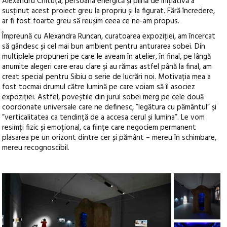
Alexandru Chituță, persoană energică și plină de inițiativă a
susținut acest proiect greu la propriu și la figurat. Fără încredere,
ar fi fost foarte greu să reușim ceea ce ne-am propus.
Împreună cu Alexandra Runcan, curatoarea expoziției, am încercat
să gândesc și cel mai bun ambient pentru anturarea sobei. Din
multiplele propuneri pe care le aveam în atelier, în final, pe lângă
anumite alegeri care erau clare și au rămas astfel până la final, am
creat special pentru Sibiu o serie de lucrări noi. Motivația mea a
fost tocmai drumul către lumină pe care voiam să îl asociez
expoziției. Astfel, poveștile din jurul sobei merg pe cele două
coordonate universale care ne definesc, ”legătura cu pământul” și
”verticalitatea ca tendință de a accesa cerul și lumina”. Le vom
resimți fizic și emoțional, ca ființe care negociem permanent
plasarea pe un orizont dintre cer și pământ – mereu în schimbare,
mereu recognoscibil.