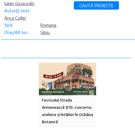
Iulian Gospodin
CAUTĂ PROIECTE
Autor(i) text:
Anca Coller
Țară:
Romania
Oraș/Alt loc:
Sibiu
 Beauties la Borsec:
Festivalul Strada
Picasso inaugurează
 de amintiri la
Armenească #10: concerte,
Art Encounters. Tim
o cameră obscură și
ateliere și întâlniri în Grădina
va avea un nou spaț
cu apă minerală
Botanică
cultural dedicat art
contemporane, educ