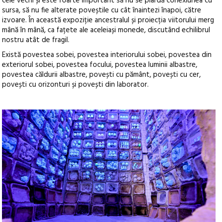
cele vechi și este foarte important să nu se piardă conexiunea cu
sursa, să nu fie alterate poveștile cu cât înaintezi înapoi, către
izvoare. În această expoziție ancestralul și proiecția viitorului merg
mână în mână, ca fațete ale aceleiași monede, discutând echilibrul
nostru atât de fragil.
Există povestea sobei, povestea interiorului sobei, povestea din
exteriorul sobei, povestea focului, povestea luminii albastre,
povestea căldurii albastre, povești cu pământ, povești cu cer,
povești cu orizonturi și povești din laborator.