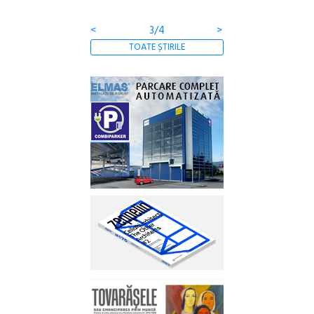
comunității
<
3/4
>
TOATE ȘTIRILE