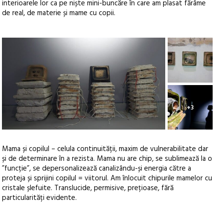
interioarele lor ca pe niște mini-buncăre în care am plasat fărâme
de real, de materie și mame cu copii.
+3
Mama și copilul – celula continuității, maxim de vulnerabilitate dar
și de determinare în a rezista. Mama nu are chip, se sublimează la o
”funcție”, se depersonalizează canalizându-și energia către a
proteja și sprijini copilul = viitorul. Am înlocuit chipurile mamelor cu
cristale șlefuite. Translucide, permisive, prețioase, fără
particularități evidente.