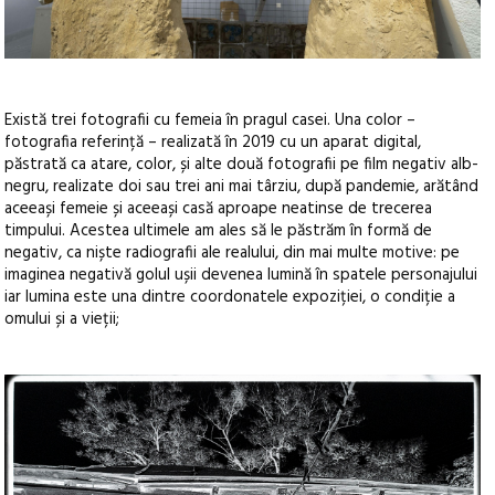
Există trei fotografii cu femeia în pragul casei. Una color –
fotografia referință – realizată în 2019 cu un aparat digital,
păstrată ca atare, color, și alte două fotografii pe film negativ alb-
negru, realizate doi sau trei ani mai târziu, după pandemie, arătând
aceeași femeie și aceeași casă aproape neatinse de trecerea
timpului. Acestea ultimele am ales să le păstrăm în formă de
negativ, ca niște radiografii ale realului, din mai multe motive: pe
imaginea negativă golul ușii devenea lumină în spatele personajului
iar lumina este una dintre coordonatele expoziției, o condiție a
omului și a vieții;