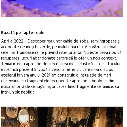
Bazată pe fapte reale
Aprilie 2022 – Descoperirea unor cahle de sobă, semiîngropate și
acoperite de mușchi verde, pe malul unui râu. Am văzut imediat
cele mai frumoase rame privind interiorul lor. Nu este ceva nou să
recuperez lucruri abandonate cărora să le ofer un nou context.
Tematic erau aproape de cercetarea mea artistică – tema focului
este încă prezentă. După incendiul nefericit care mi-a distrus
atelierul în vara anului 2021 am construit o instalație de mari
dimensiuni cu fragmentele recuperate aproape arheologic din
masa amorfă de cenușă, majoritatea fiind fragmente ceramice, ca
într-un sit neolitic.