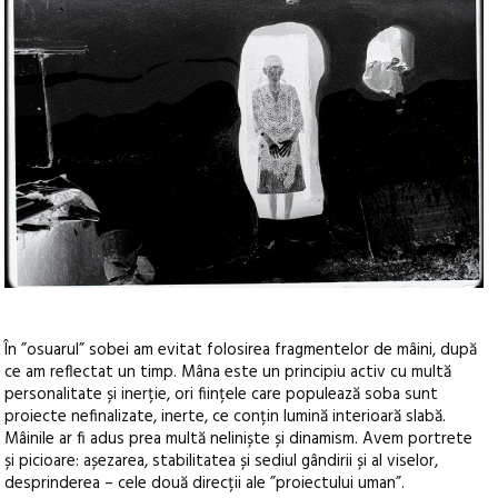
În ”osuarul” sobei am evitat folosirea fragmentelor de mâini, după
ce am reflectat un timp. Mâna este un principiu activ cu multă
personalitate și inerție, ori ființele care populează soba sunt
proiecte nefinalizate, inerte, ce conțin lumină interioară slabă.
Mâinile ar fi adus prea multă neliniște și dinamism. Avem portrete
și picioare: așezarea, stabilitatea și sediul gândirii și al viselor,
desprinderea – cele două direcții ale ”proiectului uman”.