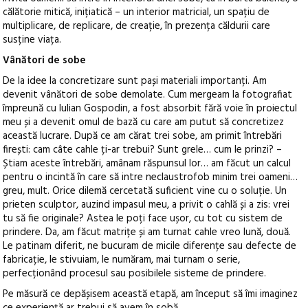
călătorie mitică, inițiatică – un interior matricial, un spațiu de
multiplicare, de replicare, de creație, în prezența căldurii care
susține viața.
Vânători de sobe
De la idee la concretizare sunt pași materiali importanți. Am
devenit vânători de sobe demolate. Cum mergeam la fotografiat
împreună cu Iulian Gospodin, a fost absorbit fără voie în proiectul
meu și a devenit omul de bază cu care am putut să concretizez
această lucrare. După ce am cărat trei sobe, am primit întrebări
firești: cam câte cahle ți-ar trebui? Sunt grele… cum le prinzi? –
Știam aceste întrebări, amânam răspunsul lor… am făcut un calcul
pentru o incintă în care să intre neclaustrofob minim trei oameni…
greu, mult. Orice dilemă cercetată suficient vine cu o soluție. Un
prieten sculptor, auzind impasul meu, a privit o cahlă și a zis: vrei
tu să fie originale? Astea le poți face ușor, cu tot cu sistem de
prindere. Da, am făcut matrițe și am turnat cahle vreo lună, două.
Le patinam diferit, ne bucuram de micile diferențe sau defecte de
fabricație, le stivuiam, le număram, mai turnam o serie,
perfecționând procesul sau posibilele sisteme de prindere.
Pe măsură ce depășisem această etapă, am început să îmi imaginez
ce experiență ar trebui să avem în sobă.