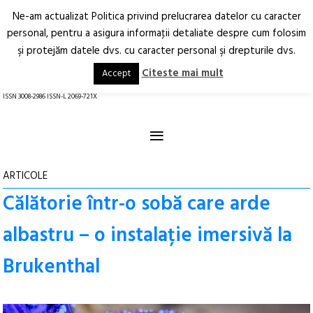
Ne-am actualizat Politica privind prelucrarea datelor cu caracter
Deschide
RO
EN
personal, pentru a asigura informaţii detaliate despre cum folosim
şi protejăm datele dvs. cu caracter personal şi drepturile dvs.
Arhitectură.
Oraș.
Societate.
Citeste mai mult
Accept
revistă online
ISSN 3008-2986 ISSN-L 2069-721X
≡
ARTICOLE
Călătorie într-o sobă care arde
albastru – o instalație imersivă la
Brukenthal