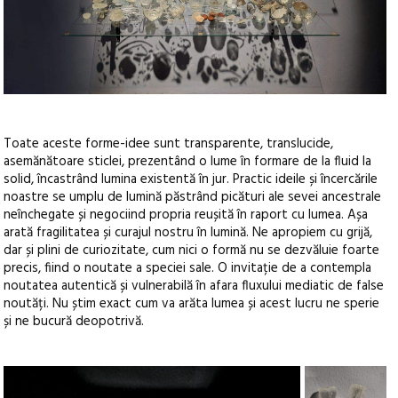
Toate aceste forme-idee sunt transparente, translucide,
asemănătoare sticlei, prezentând o lume în formare de la fluid la
solid, încastrând lumina existentă în jur. Practic ideile și încercările
noastre se umplu de lumină păstrând picături ale sevei ancestrale
neînchegate și negociind propria reușită în raport cu lumea. Așa
arată fragilitatea și curajul nostru în lumină. Ne apropiem cu grijă,
dar și plini de curiozitate, cum nici o formă nu se dezvăluie foarte
precis, fiind o noutate a speciei sale. O invitație de a contempla
noutatea autentică și vulnerabilă în afara fluxului mediatic de false
noutăți. Nu știm exact cum va arăta lumea și acest lucru ne sperie
și ne bucură deopotrivă.