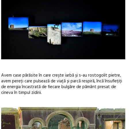
Avem case părăsite în care crește iarbă și s-au rostogolit pietre,
avem pereți care pulsează de viață și parcă respiră, încă însuflețiți
de energia încastrată de fiecare bulgăre de pământ presat de
cineva în timpul zidirii.