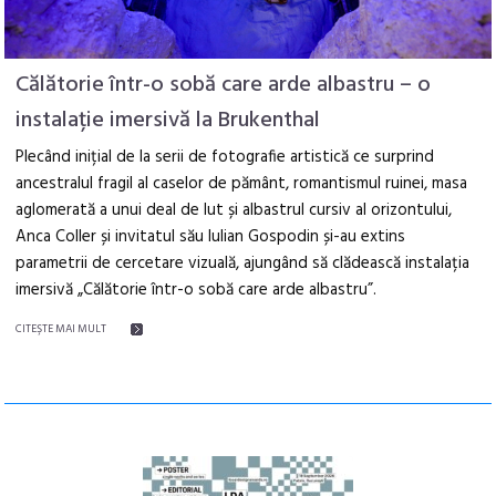
Călătorie într-o sobă care arde albastru – o
instalație imersivă la Brukenthal
Plecând inițial de la serii de fotografie artistică ce surprind
ancestralul fragil al caselor de pământ, romantismul ruinei, masa
aglomerată a unui deal de lut și albastrul cursiv al orizontului,
Anca Coller și invitatul său Iulian Gospodin și-au extins
parametrii de cercetare vizuală, ajungând să clădească instalația
imersivă „Călătorie într-o sobă care arde albastru”.
CITEŞTE MAI MULT