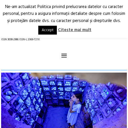
Ne-am actualizat Politica privind prelucrarea datelor cu caracter
Deschide
RO
EN
personal, pentru a asigura informaţii detaliate despre cum folosim
şi protejăm datele dvs. cu caracter personal şi drepturile dvs.
Arhitectură.
Oraș.
Societate.
Citeste mai mult
Accept
revistă online
ISSN 3008-2986 ISSN-L 2069-721X
≡