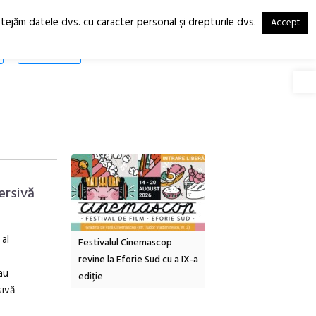
otejăm datele dvs. cu caracter personal şi drepturile dvs.
Accept
RO
EN
SHOP
Deschide
ersivă
 al
tă urbană
Festivalul Cinemascop
Sleeping Beauties la Bor
 #5:
revine la Eforie Sud cu a IX-a
dulceață de amintiri la
au
ertății
ediție
borcan, o cameră obscur
sivă
clătite cu apă minerală