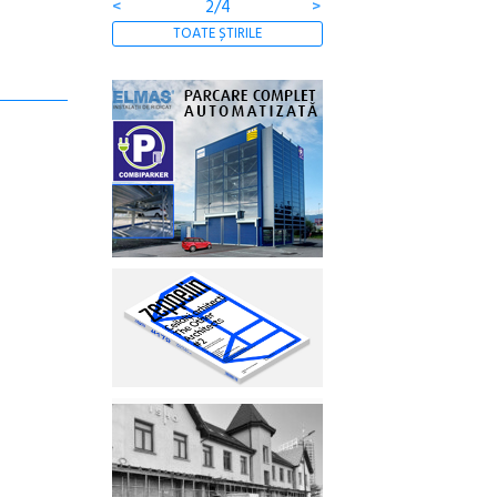
<
2/4
>
TOATE ȘTIRILE