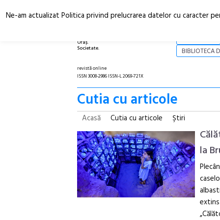
Ne-am actualizat Politica privind prelucrarea datelor cu caracter pe
Arhitectură.
NOI
Oraș.
Societate.
BIBLIOTECA D
revistă online
ISSN 3008-2986 ISSN-L 2069-721X
Cutia cu articole
Acasă
Cutia cu articole
Ştiri
Călă
la B
Plecân
caselo
albast
extins
„Călăt