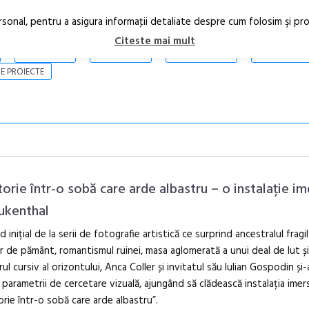
rsonal, pentru a asigura informaţii detaliate despre cum folosim şi pr
Citeste mai mult
ARTICOLE
STIRI
REVISTA PRINT
CONTACT
E PROIECTE
torie într-o sobă care arde albastru – o instalație im
rukenthal
d inițial de la serii de fotografie artistică ce surprind ancestralul fragil
Anuala de ar
r de pământ, romantismul ruinei, masa aglomerată a unui deal de lut și
Artown NOW
rul cursiv al orizontului, Anca Coller și invitatul său Iulian Gospodin și-
Gramatica lib
 parametrii de cercetare vizuală, ajungând să clădească instalația imer
orie într-o sobă care arde albastru”.