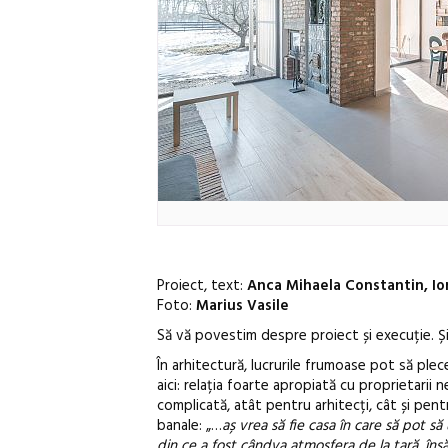
Proiect, text:
Anca Mihaela Constantin, Io
Foto:
Marius Vasile
Să vă povestim despre proiect și execuție. Ș
În arhitectură, lucrurile frumoase pot să plece
aici: relația foarte apropiată cu proprietarii 
complicată, atât pentru arhitecți, cât și pent
banale: „…
aș vrea să fie casa în care să pot să
din ce a fost cândva atmosfera de la țară, însă 