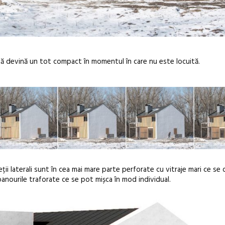
să devină un tot compact în momentul în care nu este locuită.
ții laterali sunt în cea mai mare parte perforate cu vitraje mari ce se
anourile traforate ce se pot mișca în mod individual.