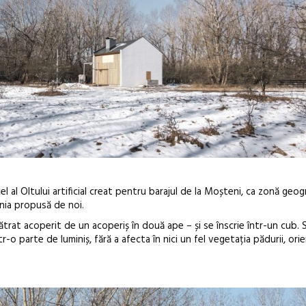
 cel al Oltului artificial creat pentru barajul de la Moșteni, ca zonă geogr
nia propusă de noi.
trat acoperit de un acoperiș în două ape – și se înscrie într-un cub.
tr-o parte de luminiș, fără a afecta în nici un fel vegetația pădurii, or