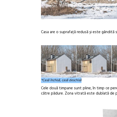
Casa are o suprafață redusă și este gândită 
*Casă închisă, casă deschisă
Cele două timpane sunt pline, în timp ce pere
către pădure. Zona vitrată este dublată de p