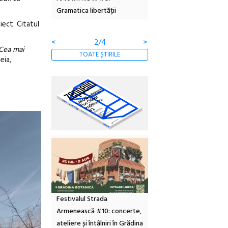
ertății
ediție
borcan, o cameră obscur
clătite cu apă minerală
iect. Citatul
<
3/4
>
 Cea mai
TOATE ȘTIRILE
eia,
Festivalul Strada
Armenească #10: concerte,
ateliere și întâlniri în Grădina