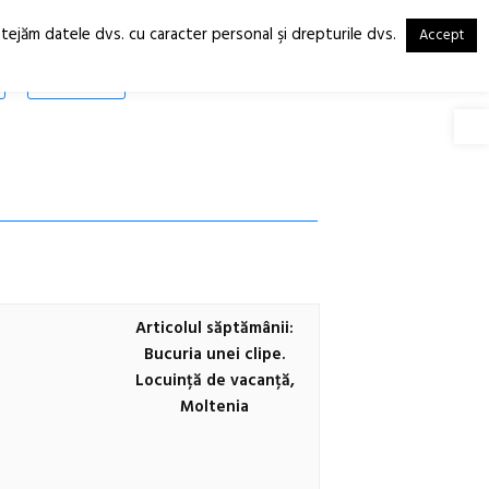
otejăm datele dvs. cu caracter personal şi drepturile dvs.
Accept
RO
EN
SHOP
Deschide
Articolul săptămânii:
Bucuria unei clipe.
Locuință de vacanță,
Moltenia