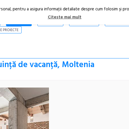
rsonal, pentru a asigura informaţii detaliate despre cum folosim şi pr
Citeste mai mult
ARTICOLE
STIRI
REVISTA PRINT
CONTACT
E PROIECTE
uință de vacanță, Moltenia