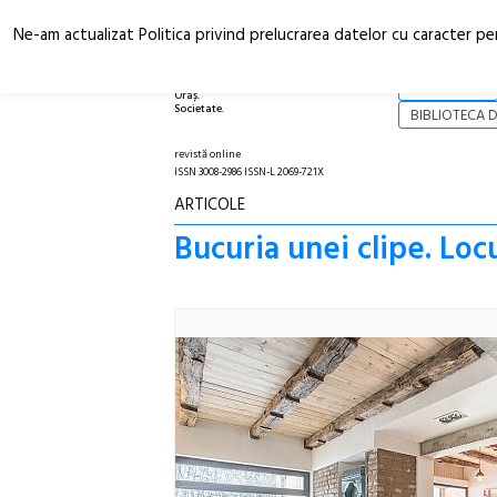
Ne-am actualizat Politica privind prelucrarea datelor cu caracter pe
Arhitectură.
NOI
Oraș.
Societate.
BIBLIOTECA D
revistă online
ISSN 3008-2986 ISSN-L 2069-721X
ARTICOLE
Bucuria unei clipe. Loc