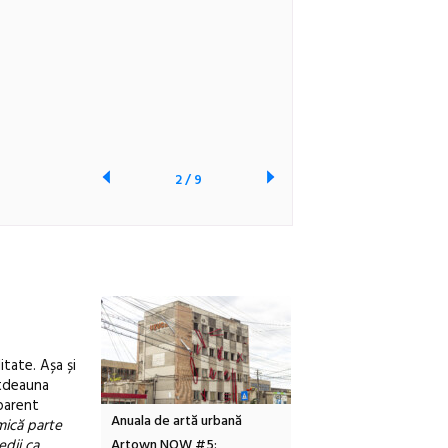
2
/
9
itate. Așa și
totdeauna
aparent
tă urbană
Festivalul Cinemascop
Sleeping Beauties la Bor
 mică parte
edii ca
 #5:
revine la Eforie Sud cu a IX-a
dulceață de amintiri la