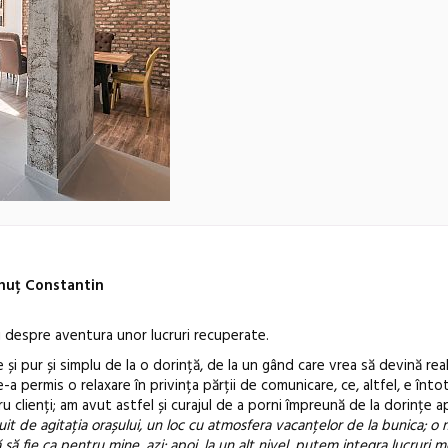
nuț Constantin
i despre aventura unor lucruri recuperate.
 și pur și simplu de la o dorință, de la un gând care vrea să devină real
ne-a permis o relaxare în privința părții de comunicare, ce, altfel, e în
ru clienți; am avut astfel și curajul de a porni împreună de la dorințe 
Anuala de ar
 uit de agitația orașului, un loc cu atmosfera vacanțelor de la bunica; o
să fie ca pentru mine, azi; apoi, la un alt nivel, putem integra lucruri m
Artown NOW