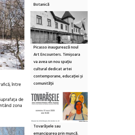
Botanică
Picasso inaugurează noul
Art Encounters. Timișoara
va avea un nou spațiu
cultural dedicat artei
contemporane, educației și
comunității
afică, între
 Suprafața de
ientând zona
Tovarășele sau
emanciparea prin muncă.