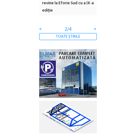
 NOW #5:
revine la Eforie Sud cu a IX-a
dulceață de amintiri
a libertății
ediție
borcan, o cameră ob
clătite cu apă miner
<
2/4
>
TOATE ȘTIRILE