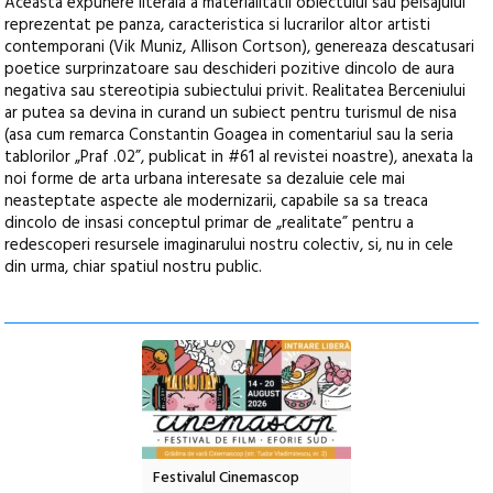
Aceasta expunere literala a materialitatii obiectului sau peisajului
reprezentat pe panza, caracteristica si lucrarilor altor artisti
contemporani (Vik Muniz, Allison Cortson), genereaza descatusari
poetice surprinzatoare sau deschideri pozitive dincolo de aura
negativa sau stereotipia subiectului privit. Realitatea Berceniului
ar putea sa devina in curand un subiect pentru turismul de nisa
(asa cum remarca Constantin Goagea in comentariul sau la seria
tablorilor „Praf .02”, publicat in #61 al revistei noastre), anexata la
noi forme de arta urbana interesate sa dezaluie cele mai
neasteptate aspecte ale modernizarii, capabile sa sa treaca
dincolo de insasi conceptul primar de „realitate” pentru a
redescoperi resursele imaginarului nostru colectiv, si, nu in cele
din urma, chiar spatiul nostru public.
e artă urbană
Festivalul Cinemascop
Sleeping Beauties l