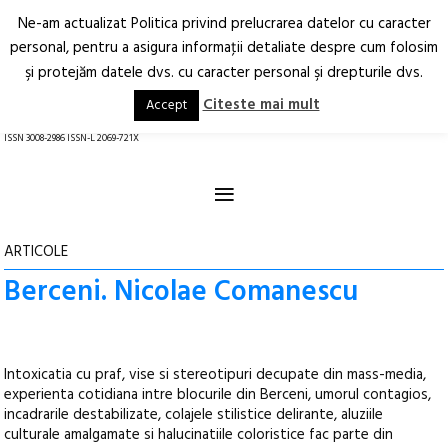
Ne-am actualizat Politica privind prelucrarea datelor cu caracter
Deschide
RO
EN
personal, pentru a asigura informaţii detaliate despre cum folosim
şi protejăm datele dvs. cu caracter personal şi drepturile dvs.
Arhitectură.
Oraș.
Societate.
Citeste mai mult
Accept
revistă online
ISSN 3008-2986 ISSN-L 2069-721X
≡
ARTICOLE
Berceni. Nicolae Comanescu
Intoxicatia cu praf, vise si stereotipuri decupate din mass-media,
experienta cotidiana intre blocurile din Berceni, umorul contagios,
incadrarile destabilizate, colajele stilistice delirante, aluziile
culturale amalgamate si halucinatiile coloristice fac parte din