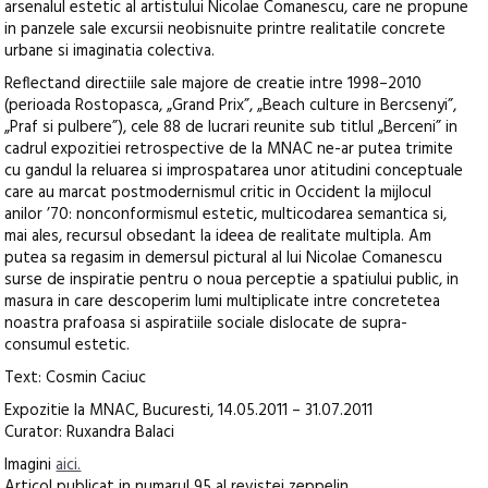
arsenalul estetic al artistului Nicolae Comanescu, care ne propune
in panzele sale excursii neobisnuite printre realitatile concrete
urbane si imaginatia colectiva.
Reflectand directiile sale majore de creatie intre 1998–2010
(perioada Rostopasca, „Grand Prix”, „Beach culture in Bercsenyi”,
„Praf si pulbere”), cele 88 de lucrari reunite sub titlul „Berceni” in
cadrul expozitiei retrospective de la MNAC ne-ar putea trimite
cu gandul la reluarea si improspatarea unor atitudini conceptuale
care au marcat postmodernismul critic in Occident la mijlocul
anilor ’70: nonconformismul estetic, multicodarea semantica si,
mai ales, recursul obsedant la ideea de realitate multipla. Am
putea sa regasim in demersul pictural al lui Nicolae Comanescu
surse de inspiratie pentru o noua perceptie a spatiului public, in
masura in care descoperim lumi multiplicate intre concretetea
noastra prafoasa si aspiratiile sociale dislocate de supra-
consumul estetic.
Text: Cosmin Caciuc
Expozitie la MNAC, Bucuresti, 14.05.2011 – 31.07.2011
Curator: Ruxandra Balaci
Imagini
aici.
Articol publicat in numarul 95 al revistei zeppelin.