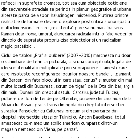
reflectii in suprafete cromate, tot asa cum obiectele cotidiene
din secventele stradale se perinda in planuri geografice si urbane
alterate parca de vapori halucinogeni misteriosi. Plutirea printre
realitatile deformate devine o exploare postcritica a unui spatiu
multidimensional in care „rezistenta” pare sa nu mai aiba sens.
Raman doar ironia, umorul, alunecarea radicala intr-o falie vederilor
dincolo de suprafata propriu-zisa obiectelor si un radicalism
magic, patafizic…
Ciclul de tablori „Praf si pulbere” (2007–2010) marcheaza nu doar
o schimbare de tehnica picturala, ci si una conceptuala, legata de
ideea materialitatii multiplicate prin suprapunere si amestecare
care insoteste reconfigurarea locurilor noastre banale: „…pamant
din Berceni din fata blocului in care stau, cenus? si mustar din mai
multe locatii din Bucuresti, scrum de tigar? de la Ota din bar, argila
din malul Dunarii din dreptul satului Carcaliu, judetul Tulcea,
pulbere de flori de tei de pe Oltenitei, pulbere din caramida de la
Moara lui Assan, praf strans din rigola din dreptul intersectiei
strazilor Panselelor cu Caltunasi precum si din parcarea din
dreptul intersectiei strazilor Tulnici cu Anton Bacalbasa, totul
amestecat cu-n medium acrilic american cumparat dintr-un
magazin nemtesc din Viena, pe panza”.