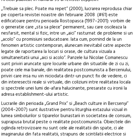
„Trebuie sa plec. Poate ma repet” (2000), lucrarea reprodusa chiar
pe coperta revistei noastre din februarie 2008 (#61) este
edificatoare pentru perioada Rostopasca (1997–2001): vorbim de
o generatie care „sta sa plece” permanent, sau care oscileaza la
nesfarsit, mental si fizic, intre un „aici” rasturnat de probleme si un
„acolo” cu promisiuni seducatoare. Iata cum, pornind de la un
fenomen artistic contemporan, alunecam inevitabil catre aspecte
legate de raportarea la locuri si orase, de cultura vizuala a
simultaneitatii unui „aici si acolo”. Panzele lui Nicolae Comanescu
sunt priviri aruncate spre locurile urbane din situatiile de zi cu zi,
poate cele mai banale, din realitatea postcomunista a Berceniului,
priviri care insa nu vin niciodata dintr-un punct fix de vedere, ci
din interesectii reale si virtuale, din coliziuni intre realitatea locala
si spectrele unei lumi de-afara halucinante, presarate cu ironii la
adresa establishment-ului artistic.
Lucrarile din perioada „Grand Prix” si „Beach culture in Bercsenyi”
(2004–2007) sunt ilustrative pentru liturghia extazului vizual in
lumea simbolurilor si tiparelor bunastarii in societatea de consum,
suprapusa brutal peste o realitate postcomunista. Obiectele din
oglinda retrovizoare nu sunt cele ale realitatii din spate, ci ale
imaginarului din fata realitatii, strapuns de scintilatii electrice si