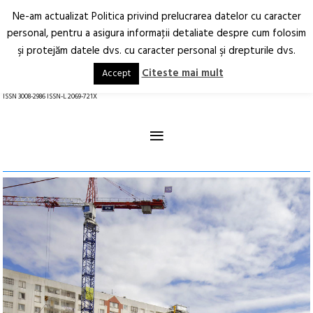
Ne-am actualizat Politica privind prelucrarea datelor cu caracter
Deschide
RO
EN
personal, pentru a asigura informaţii detaliate despre cum folosim
şi protejăm datele dvs. cu caracter personal şi drepturile dvs.
Arhitectură.
Oraș.
Societate.
Citeste mai mult
Accept
revistă online
ISSN 3008-2986 ISSN-L 2069-721X
≡