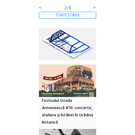
<
2/4
>
TOATE ȘTIRILE
Festivalul Strada
Armenească #10: concerte,
ateliere și întâlniri în Grădina
Botanică