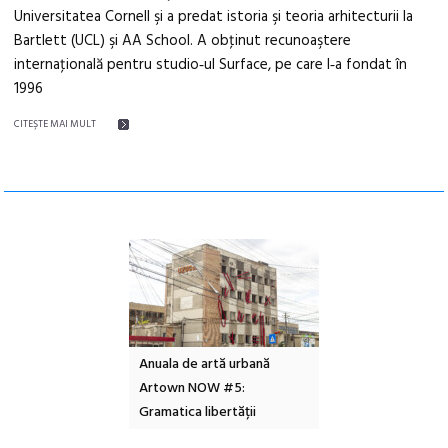
Universitatea Cornell şi a predat istoria şi teoria arhitecturii la
Bartlett (UCL) şi AA School. A obţinut recunoaştere
internaţională pentru studio‑ul Surface, pe care l‑a fondat în
1996
CITEŞTE MAI MULT
l – Local Design
Anuala de artă urbană
Festivalul Cinemas
 2026
Artown NOW #5:
revine la Eforie Sud 
Gramatica libertății
ediție