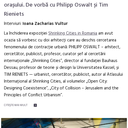
orașului. De vorbă cu Philipp Oswalt și Tim
Rieniets
Interviuri:
Ioana Zacharias Vultur
La închiderea expoziției
Shrinking Cities in Romania
am avut
ocazia să vorbesc cu doi arhitecți care au deschis cercetarea
fenomenului de contracție urbană: PHILIPP OSWALT – arhitect,
cercetător, publicist, profesor, curator șef al cercetării
internaționale „Shrinking Cities”, director al fundației Bauhaus
Dessau, profesor de teorie și design la Universitatea Kassel, și
TIM RIENIETS — urbanist, cercetător, publicist, autor al Atlasului
Internațional al Shrinking Cities, al volumelor „Open City:
Designing Coexistence”, „City of Collision – Jerusalem and the
Principles of Conflict Urbanism”.
CITEŞTE MAI MULT