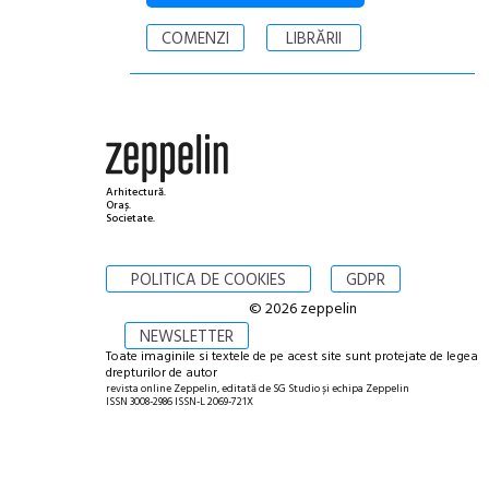
COMENZI
LIBRĂRII
Arhitectură.
Oraș.
Societate.
POLITICA DE COOKIES
GDPR
© 2026 zeppelin
NEWSLETTER
Toate imaginile si textele de pe acest site sunt protejate de legea
drepturilor de autor
revista online Zeppelin, editată de SG Studio și echipa Zeppelin
ISSN 3008-2986 ISSN-L 2069-721X