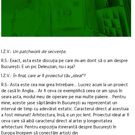
I.Z.V.:
Un patchwork de secvenţe.
R.S.: Exact, asta este discuţia pe care mi‑am dorit să o am despre
Bucureşti. E un pic Deleuzian, nu‑i aşa?
I.Z.V.:
În final, care ar fi proiectul tău „ideal”?
R.S.: Asta este cea mai grea întrebare… Lucrez acum la un proiect
de casă în Anglia… Ar fi ceva ce exemplifică ceea ce am spus în
seara asta, modul meu de operare pe mai multe paliere… Pentru
mine, aceste şase săptămâni în Bucureşti au reprezentat un
interval de timp cu adevărat extatic. Caracterul direct al acestuia
a fost minunat! Arhitectura, însă, e un joc lent. Proiectul ideal ar fi
ceva care să aibă caracterul direct al artei şi longevitatea
arhitecturii. Pentru expoziţia itinerantă despre Bucureşti în
Europa începem să conectăm artişti din