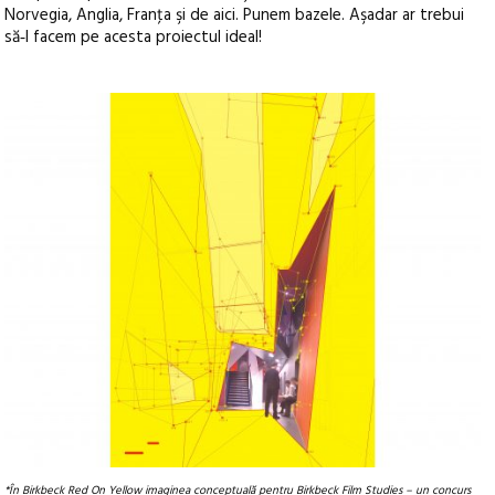
Norvegia, Anglia, Franţa şi de aici. Punem bazele. Aşadar ar trebui
să‑l facem pe acesta proiectul ideal!
*În Birkbeck Red On Yellow imaginea conceptuală pentru Birkbeck Film Studies – un concurs