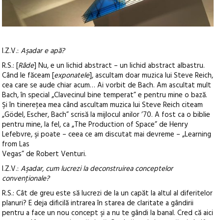
I.Z.V.:
Aşadar e apă?
R.S.: [
Râde
] Nu, e un lichid abstract – un lichid abstract albastru.
Când le făceam [
exponatele
], ascultam doar muzica lui Steve Reich,
cea care se aude chiar acum… Ai vorbit de Bach. Am ascultat mult
Bach, în special „Clavecinul bine temperat” e pentru mine o bază.
Şi în tinereţea mea când ascultam muzica lui Steve Reich citeam
„Gödel, Escher, Bach” scrisă la mijlocul anilor ’70. A fost ca o biblie
pentru mine, la fel, ca „The Production of Space” de Henry
Lefebvre, şi poate – ceea ce am discutat mai devreme – „Learning
from Las
Vegas” de Robert Venturi.
I.Z.V.:
Aşadar, cum lucrezi la deconstruirea conceptelor
convenţionale?
R.S.: Cât de greu este să lucrezi de la un capăt la altul al diferitelor
planuri? E deja dificilă intrarea în starea de claritate a gândirii
pentru a face un nou concept şi a nu te gândi la banal. Cred că aici