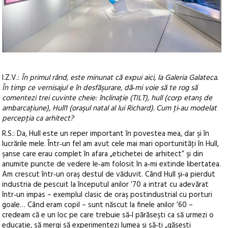
I.Z.V.:
În primul rând, este minunat că expui aici, la Galeria Galateca.
În timp ce vernisajul e în desfăşurare, dă‑mi voie să te rog să
comentezi trei cuvinte cheie: înclinaţie (TILT), hull (corp etanş de
ambarcaţiune), Hull1 (oraşul natal al lui Richard). Cum ţi‑au modelat
percepţia ca arhitect?
R.S.: Da, Hull este un reper important în povestea mea, dar şi în
lucrările mele. Într‑un fel am avut cele mai mari oportunităţi în Hull,
şanse care erau complet în afara „etichetei de arhitect” şi din
anumite puncte de vedere le‑am folosit în a‑mi extinde libertatea.
Am crescut într‑un oraş destul de văduvit. Când Hull şi‑a pierdut
industria de pescuit la începutul anilor ’70 a intrat cu adevărat
într‑un impas – exemplul clasic de oraş postindustrial cu porturi
goale… Când eram copil – sunt născut la finele anilor ’60 –
credeam că e un loc pe care trebuie să‑l părăseşti ca să urmezi o
educaţie, să mergi să experimentezi lumea şi să‑ţi „găseşti