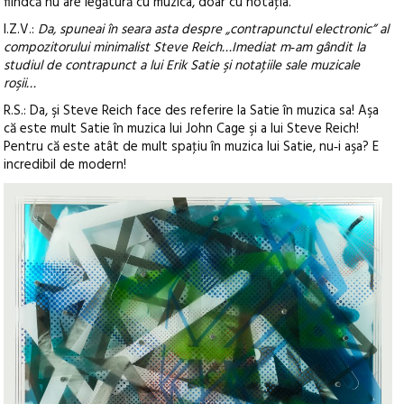
fiindcă nu are legătură cu muzica, doar cu notaţia.
I.Z.V.:
Da, spuneai în seara asta despre „contrapunctul electronic” al
compozitorului minimalist Steve Reich…Imediat m‑am gândit la
studiul de contrapunct a lui Erik Satie şi notaţiile sale muzicale
roşii…
R.S.: Da, şi Steve Reich face des referire la Satie în muzica sa! Aşa
că este mult Satie în muzica lui John Cage şi a lui Steve Reich!
Pentru că este atât de mult spaţiu în muzica lui Satie, nu‑i aşa? E
incredibil de modern!