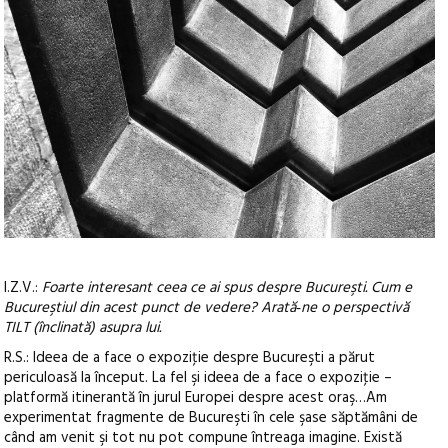
I.Z.V.:
Foarte interesant ceea ce ai spus despre Bucureşti. Cum e
Bucureştiul din acest punct de vedere? Arată‑ne o perspectivă
TILT (înclinată) asupra lui.
R.S.: Ideea de a face o expoziţie despre Bucureşti a părut
periculoasă la început. La fel şi ideea de a face o expoziţie –
platformă itinerantă în jurul Europei despre acest oraş…Am
experimentat fragmente de Bucureşti în cele şase săptămâni de
când am venit şi tot nu pot compune întreaga imagine. Există