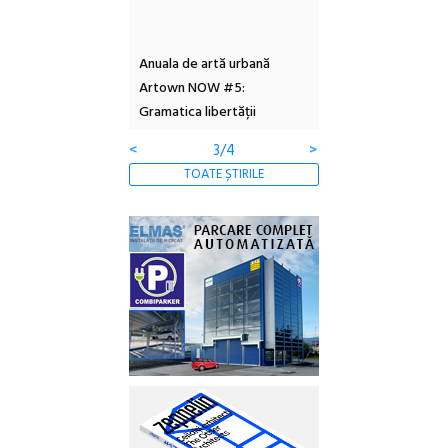
l – Local Design
Anuala de artă urbană
Festivalul Cinemas
 2026
Artown NOW #5:
revine la Eforie Sud 
Gramatica libertății
ediție
<
3/4
>
TOATE ȘTIRILE