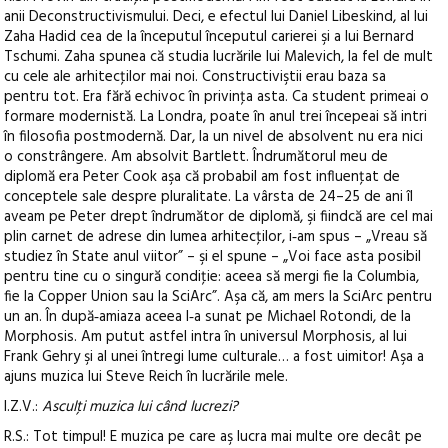
anii Deconstructivismului. Deci, e efectul lui Daniel Libeskind, al lui
Zaha Hadid cea de la începutul începutul carierei şi a lui Bernard
Tschumi. Zaha spunea că studia lucrările lui Malevich, la fel de mult
cu cele ale arhitecţilor mai noi. Constructiviştii erau baza sa
pentru tot. Era fără echivoc în privinţa asta. Ca student primeai o
formare modernistă. La Londra, poate în anul trei începeai să intri
în filosofia postmodernă. Dar, la un nivel de absolvent nu era nici
o constrângere. Am absolvit Bartlett. Îndrumătorul meu de
diplomă era Peter Cook aşa că probabil am fost influenţat de
conceptele sale despre pluralitate. La vârsta de 24–25 de ani îl
aveam pe Peter drept îndrumător de diplomă, şi fiindcă are cel mai
plin carnet de adrese din lumea arhitecţilor, i‑am spus – „Vreau să
studiez în State anul viitor” – şi el spune – „Voi face asta posibil
pentru tine cu o singură condiţie: aceea să mergi fie la Columbia,
fie la Copper Union sau la SciArc”. Aşa că, am mers la SciArc pentru
un an. În după‑amiaza aceea l‑a sunat pe Michael Rotondi, de la
Morphosis. Am putut astfel intra în universul Morphosis, al lui
Frank Gehry şi al unei întregi lume culturale… a fost uimitor! Aşa a
ajuns muzica lui Steve Reich în lucrările mele.
I.Z.V.:
Asculţi muzica lui când lucrezi?
R.S.: Tot timpul! E muzica pe care aş lucra mai multe ore decât pe