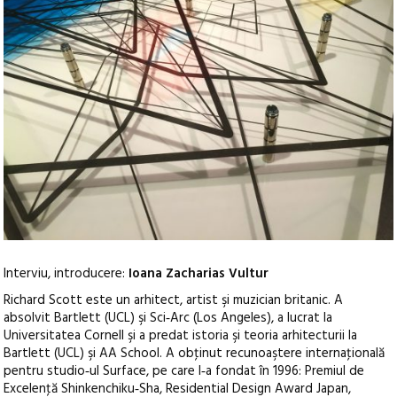
Interviu, introducere:
Ioana Zacharias Vultur
Richard Scott este un arhitect, artist şi muzician britanic. A
absolvit Bartlett (UCL) şi Sci‑Arc (Los Angeles), a lucrat la
Universitatea Cornell şi a predat istoria şi teoria arhitecturii la
Bartlett (UCL) şi AA School. A obţinut recunoaştere internaţională
pentru studio‑ul Surface, pe care l‑a fondat în 1996
: Premiul de
Excelenţă Shinkenchiku‑Sha, Residential Design Award Japan,