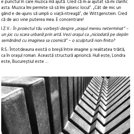
e punctul în care muzica mă ajută. Cred că m‑ai ajutat să‑mi clarific
asta. Muzica îmi permite să să îmi găsesc locul”. „Cât de mic un
gând e de‑ajuns să umpli o viaţă‑ntreagă”, de Wittgenstein. Cred
că de aici vine puterea mea. E concentrare!
I.Z.V.:
În proiectul tău vorbeşti despre „oraşul mereu neterminat” –
un joc cu scara urbană prin artă. Vezi oraşul ca „niciodată pe deplin
semănând cu imaginea sa cosmică” – o sculptură non‑finito?
R.S.: Întotdeauna există o breşă între imagine şi realitatea trăită,
ca în oraşul roman. Această structură apriorică. Hull este, Londra
este, Bucureştiul este …