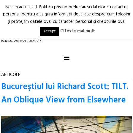
Ne-am actualizat Politica privind prelucrarea datelor cu caracter
Deschide
RO
EN
personal, pentru a asigura informaţii detaliate despre cum folosim
şi protejăm datele dvs. cu caracter personal şi drepturile dvs.
Arhitectură.
Oraș.
Societate.
Citeste mai mult
Accept
revistă online
ISSN 3008-2986 ISSN-L 2069-721X
≡
ARTICOLE
Bucureştiul lui Richard Scott: TILT.
An Oblique View from Elsewhere