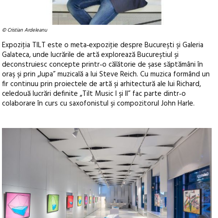
© Cristian Ardeleanu
Expoziţia TILT este o meta‑expoziţie despre Bucureşti şi Galeria
Galateca, unde lucrările de artă explorează Bucureştiul şi
deconstruiesc concepte printr‑o călătorie de şase săptămâni în
oraş şi prin „lupa” muzicală a lui Steve Reich. Cu muzica formând un
fir continuu prin proiectele de artă şi arhitectură ale lui Richard,
celedouă lucrări definite „Tilt Music I şi II” fac parte dintr‑o
colaborare în curs cu saxofonistul şi compozitorul John Harle.