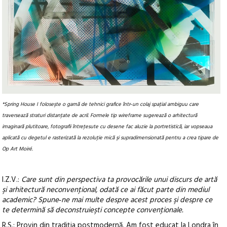
*Spring House I foloseşte o gamă de tehnici grafice într‑un colaj spaţial ambiguu care
traversează straturi distanţate de acril. Formele tip wireframe sugerează o arhitectură
imaginară plutitoare, fotografii întreţesute cu desene fac aluzie la portretistică, iar vopseaua
aplicată cu degetul e rasterizată la rezoluţie mică şi supradimensionată pentru a crea tipare de
Op Art Moiré.
I.Z.V.:
Care sunt din perspectiva ta provocările unui discurs de artă
şi arhitectură neconvenţional, odată ce ai făcut parte din mediul
academic? Spune‑ne mai multe despre acest proces şi despre ce
te determină să deconstruieşti concepte convenţionale.
R.S.: Provin din tradiţia postmodernă. Am fost educat la Londra în