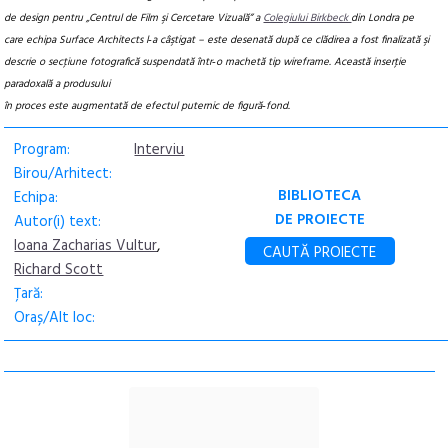
de design pentru „Centrul de Film şi Cercetare Vizuală” a
Colegiului Birkbeck
din Londra pe
care echipa Surface Architects l‑a câştigat – este desenată după ce clădirea a
fost finalizată şi
descrie o secţiune fotografică suspendată într‑o machetă tip wireframe. Această inserţie
paradoxală a produsului
în proces este augmentată de efectul puternic de figură‑fond.
Program:
Interviu
Birou/Arhitect:
BIBLIOTECA
Echipa:
DE PROIECTE
Autor(i) text:
Ioana Zacharias Vultur
,
CAUTĂ PROIECTE
Richard Scott
Țară:
Oraș/Alt loc: