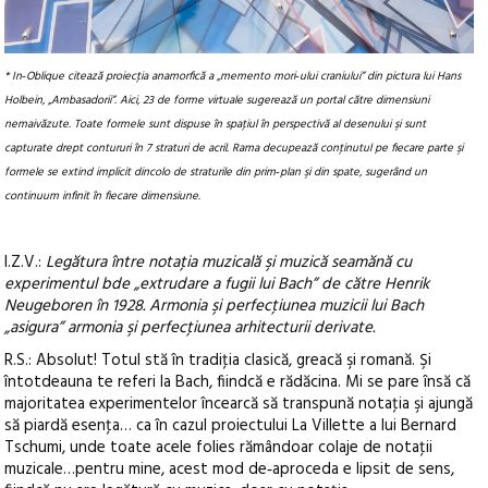
* In‑Oblique citează proiecţia anamorfică a „memento mori‑ului craniului” din pictura lui Hans
Holbein, „Ambasadorii”. Aici, 23 de forme virtuale sugerează un portal către dimensiuni
nemaivăzute. Toate formele sunt dispuse în spaţiul în perspectivă al desenului şi sunt
capturate drept contururi în 7 straturi de acril. Rama decupează conţinutul pe fiecare parte şi
formele se extind implicit dincolo de straturile din prim‑plan şi din spate, sugerând un
continuum infinit în fiecare dimensiune.
I.Z.V.:
Legătura între notaţia muzicală şi muzică seamănă cu
experimentul bde „extrudare a fugii lui Bach” de către Henrik
Neugeboren în 1928. Armonia şi perfecţiunea muzicii lui Bach
„asigura” armonia şi perfecţiunea arhitecturii derivate.
R.S.: Absolut! Totul stă în tradiţia clasică, greacă şi romană. Şi
întotdeauna te referi la Bach, fiindcă e rădăcina. Mi se pare însă că
majoritatea experimentelor încearcă să transpună notaţia şi ajungă
să piardă esenţa… ca în cazul proiectului La Villette a lui Bernard
Tschumi, unde toate acele folies rămândoar colaje de notaţii
muzicale…pentru mine, acest mod de‑aproceda e lipsit de sens,