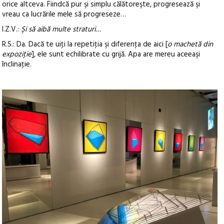
orice altceva. Fiindcă pur şi simplu călătoreşte, progresează şi
vreau ca lucrările mele să progreseze…
I.Z.V.:
Şi să aibă multe straturi…
R.S.: Da. Dacă te uiţi la repetiţia şi diferenţa de aici [
o machetă din
expoziţie
], ele sunt echilibrate cu grijă. Apa are mereu aceeaşi
înclinaţie.