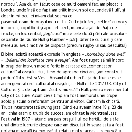
norocul”. Aşa că, am făcut ceea ce mulţi oameni fac, am plecat la
Londra, unde însă de fapt am trăit într‑un soi de „enclavă Hull”, şi
doar în mijlocul ei mi‑am dat seama ce
pasionat eram de oraşul meu natal. Cu toţii luăm „acel loc” cu noi şi
în special, copil fiind şi apoi arhitect, m‑am ataşat de Piaţa de
fructe, un loc central, „legătura” între cele două părţi ale oraşului –
separate de râurile Hull şi Humber – părţi diferite cultural şi care
mereu au avut motive de dispută (precum rugby‑ul sau pescuitul).
Ei bine, există această expresie în engleză – „
homeboy done well
”
– „
băiatul din localitate care a reuşit
”. Am fost rugat să mă întorc
în oraş, dar într‑un mod diferit: în calitate de „comentator
cultural” al oraşului Hull, timp de aproape cinci ani, „am construit
poduri” între Est şi Vest. Ansamblul urban Piaţa de fructe este
acum generatorul cultural al oraşului, iar Hull este 2017 U.K. City of
Culture. Şi… de fapt am făcut şi muzică în Hull, pentru evenimentul
City of Culture. Acum ceva timp am fost membrul unei trupe
acolo şi acum o reformăm pentru anul viitor. Cântam la chitară.
Trupa interpretează swing jazz. Când eu aveam între 18 şi 23 de
ani, chiar eram o trupă de succes, am cântat la Montreal Jazz
Festival în 1987 – atunci am pus oraşul Hull pe hartă… de altfel,
unul dintre lucrurile despre care am discutat în seara asta a fost
notaţia muzicală (semiografia), relaţia dintre aceasta şi muzică şi