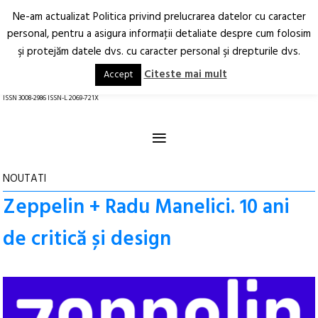
Ne-am actualizat Politica privind prelucrarea datelor cu caracter
Deschide
RO
EN
personal, pentru a asigura informaţii detaliate despre cum folosim
şi protejăm datele dvs. cu caracter personal şi drepturile dvs.
Arhitectură.
Oraș.
Societate.
Citeste mai mult
Accept
revistă online
ISSN 3008-2986 ISSN-L 2069-721X
≡
NOUTATI
Zeppelin + Radu Manelici. 10 ani
de critică și design