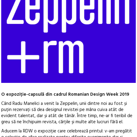
O expoziție-capsulă din cadrul Romanian Design Week 2019
Când Radu Manelici a venit la Zeppelin, unii dintre noi au fost și
puțin rezervați să dea designul revistei pe mâna cuiva atât de
evident talentat, dar și atât de tânăr. Între timp, ne-ar fi teribil de
greu să ne închipuim revista, cărțile și multe alte lucruri fără el.
Aducem la RDW o expoziție care celebrează printul: v-am pregătit