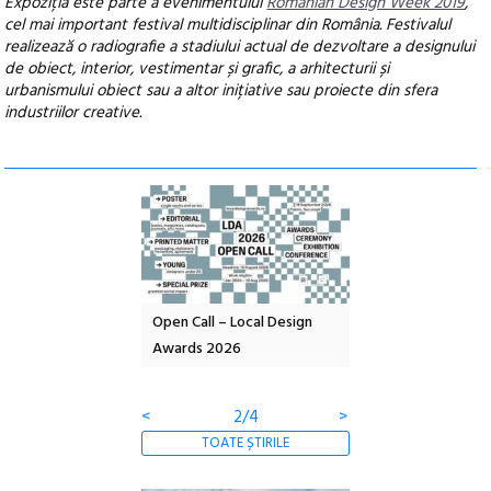
Expoziția este parte a evenimentului
Romanian Design Week 2019
,
cel mai important festival multidisciplinar din România. Festivalul
realizează o radiografie a stadiului actual de dezvoltare a designului
de obiect, interior, vestimentar și grafic, a arhitecturii și
urbanismului obiect sau a altor inițiative sau proiecte din sfera
industriilor creative.
nd: POELANDA – parc
Open Call – Local Design
Anuala de artă urba
e și co-creație
Awards 2026
Artown NOW #5:
Gramatica libertății
<
2/4
>
TOATE ȘTIRILE