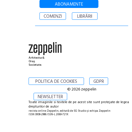
ABONAMENTE
COMENZI
LIBRĂRII
Arhitectură.
Oraș.
Societate.
POLITICA DE COOKIES
GDPR
© 2026 zeppelin
NEWSLETTER
Toate imaginile si textele de pe acest site sunt protejate de legea
drepturilor de autor
revista online Zeppelin, editată de SG Studio și echipa Zeppelin
ISSN 3008-2986 ISSN-L 2069-721X