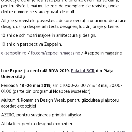
o selecție de afișe realizate pentru diferite evenimente dar și,
pentru răsfoit, mai multe zeci de exemplare ale revistei, unele
dintre numere ce s-au epuizat de mult.
Afișele și revistele povestesc despre evoluția unui mod de a face
design, dar și despre arhitecți, designeri, lucrări, orașe și teme.
10 ani de schimbări majore în arhitectură și design.
10 ani din perspectiva Zeppelin.
e-zeppelin.ro
/
fb.com/zeppelin.magazine
/ #zeppelin.magazine
Loc:
Expoziția centrală RDW 2019,
Palatul BCR
din Piața
Universității
Perioadă:
18 -26 mai 2019
, zilnic 10:00-22:00 // S: 18 mai, 20:00-
01:00 (parte din programul Noaptea Muzeelor)
Mulțumiri: Romanian Design Week, pentru găzduirea și ajutorul
acordat expoziției
AZERO, pentru susținerea printării afișelor
Attila Kim, pentru designul expoziției