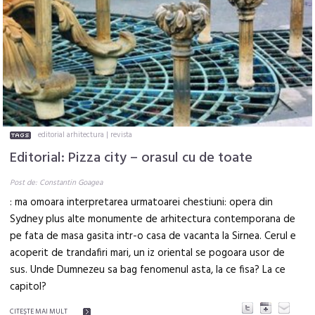
editorial arhitectura
|
revista
Editorial: Pizza city – orasul cu de toate
Post de: Constantin Goagea
: ma omoara interpretarea urmatoarei chestiuni: opera din
Sydney plus alte monumente de arhitectura contemporana de
pe fata de masa gasita intr-o casa de vacanta la Sirnea. Cerul e
acoperit de trandafiri mari, un iz oriental se pogoara usor de
sus. Unde Dumnezeu sa bag fenomenul asta, la ce fisa? La ce
capitol?
CITEŞTE MAI MULT