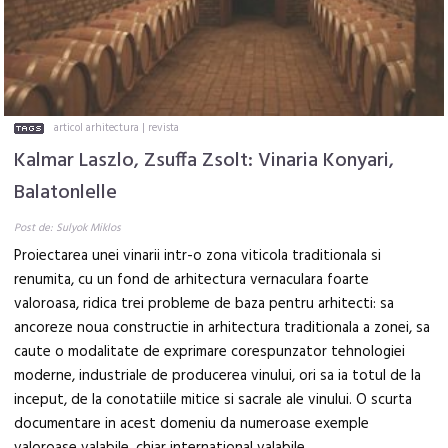
articol arhitectura
|
revista
Kalmar Laszlo, Zsuffa Zsolt: Vinaria Konyari,
Balatonlelle
Post de: Sulyok Miklos
Proiectarea unei vinarii intr-o zona viticola traditionala si
renumita, cu un fond de arhitectura vernaculara foarte
valoroasa, ridica trei probleme de baza pentru arhitecti: sa
ancoreze noua constructie in arhitectura traditionala a zonei, sa
caute o modalitate de exprimare corespunzator tehnologiei
moderne, industriale de producerea vinului, ori sa ia totul de la
inceput, de la conotatiile mitice si sacrale ale vinului. O scurta
documentare in acest domeniu da numeroase exemple
valoroase valabile, chiar international valabile.