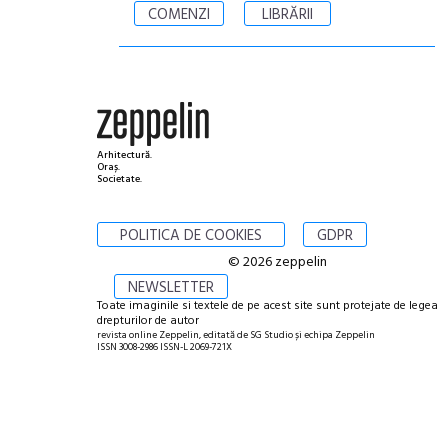
COMENZI
LIBRĂRII
Arhitectură.
Oraș.
Societate.
POLITICA DE COOKIES
GDPR
© 2026 zeppelin
NEWSLETTER
Toate imaginile si textele de pe acest site sunt protejate de legea
drepturilor de autor
revista online Zeppelin, editată de SG Studio și echipa Zeppelin
ISSN 3008-2986 ISSN-L 2069-721X