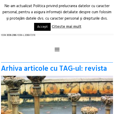
Ne-am actualizat Politica privind prelucrarea datelor cu caracter
Deschide
RO
EN
personal, pentru a asigura informaţii detaliate despre cum folosim
şi protejăm datele dvs. cu caracter personal şi drepturile dvs.
Arhitectură.
Oraș.
Societate.
Citeste mai mult
Accept
revistă online
ISSN 3008-2986 ISSN-L 2069-721X
≡
Arhiva articole cu TAG-ul: revista